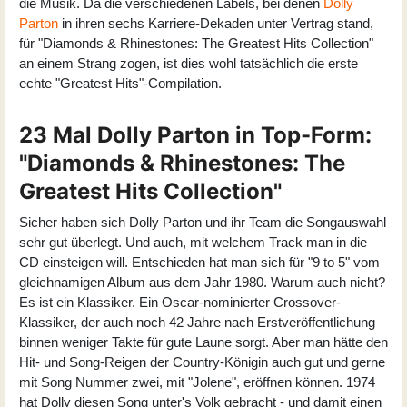
die Musik. Da die verschiedenen Labels, bei denen
Dolly
Parton
in ihren sechs Karriere-Dekaden unter Vertrag stand,
für "Diamonds & Rhinestones: The Greatest Hits Collection"
an einem Strang zogen, ist dies wohl tatsächlich die erste
echte "Greatest Hits"-Compilation.
23 Mal Dolly Parton in Top-Form:
"Diamonds & Rhinestones: The
Greatest Hits Collection"
Sicher haben sich Dolly Parton und ihr Team die Songauswahl
sehr gut überlegt. Und auch, mit welchem Track man in die
CD einsteigen will. Entschieden hat man sich für "9 to 5" vom
gleichnamigen Album aus dem Jahr 1980. Warum auch nicht?
Es ist ein Klassiker. Ein Oscar-nominierter Crossover-
Klassiker, der auch noch 42 Jahre nach Erstveröffentlichung
binnen weniger Takte für gute Laune sorgt. Aber man hätte den
Hit- und Song-Reigen der Country-Königin auch gut und gerne
mit Song Nummer zwei, mit "Jolene", eröffnen können. 1974
hat Dolly diesen Song unter's Volk gebracht - und damit einen