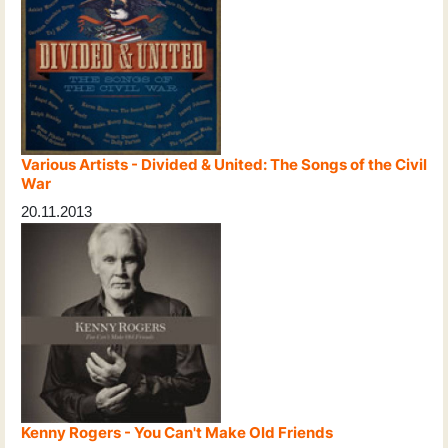
Various Artists - Divided & United: The Songs of the Civil
War
20.11.2013
Kenny Rogers - You Can't Make Old Friends