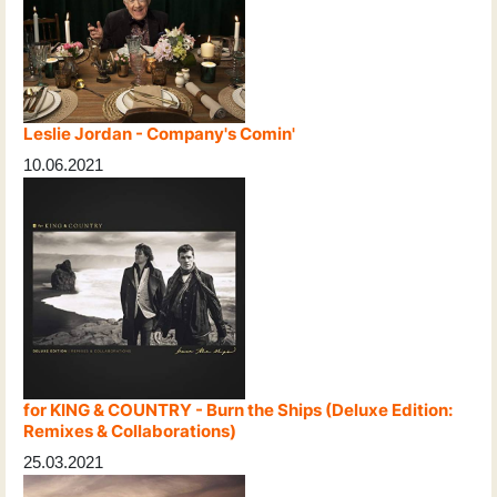
Leslie Jordan - Company's Comin'
10.06.2021
for KING & COUNTRY - Burn the Ships (Deluxe Edition:
Remixes & Collaborations)
25.03.2021