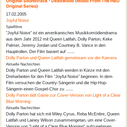
Original Soundtrack - Deadwood (Music From The HBO
Original Series)
17.02.2005
Joyful Noise
Spielfilme
"Joyful Noise" ist ein amerikanisches Musikkomödiendrama
aus dem Jahr 2012 mit Queen Latifah, Dolly Parton, Keke
Palmer, Jeremy Jordan und Courtney B. Vance in den
Hauptrollen. Der Film basiert auf …...
Dolly Parton und Queen Latifah gemeinsam vor der Kamera
Aktuelle Nachrichten
Dolly Parton und Queen Latifah werden in Kürze mit den
Dreharbeiten für den Film "Joyful Noise" beginnen. In dem
Film versuchen die Country-Sängerin und die Hip-Hop-
Sängerin einen Gospel-Chor zu …...
Dolly Parton lädt Gäste zur Cover-Version von Light of a Clear
Blue Morning
Aktuelle Nachrichten
Dolly Parton hat sich mit Miley Cyrus, Reba McEntire, Queen
Latifah und Lainey Wilson zusammengetan, um eine Cover-
Version von "Light of a Clear Blue Morning" aufzunehmen …...