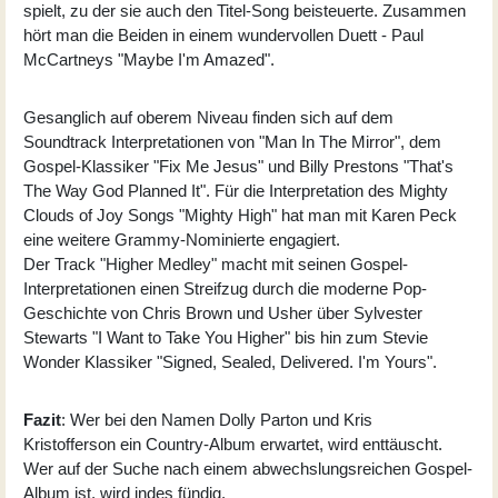
spielt, zu der sie auch den Titel-Song beisteuerte. Zusammen
hört man die Beiden in einem wundervollen Duett - Paul
McCartneys "Maybe I'm Amazed".
Gesanglich auf oberem Niveau finden sich auf dem
Soundtrack Interpretationen von "Man In The Mirror", dem
Gospel-Klassiker "Fix Me Jesus" und Billy Prestons "That's
The Way God Planned It". Für die Interpretation des Mighty
Clouds of Joy Songs "Mighty High" hat man mit Karen Peck
eine weitere Grammy-Nominierte engagiert.
Der Track "Higher Medley" macht mit seinen Gospel-
Interpretationen einen Streifzug durch die moderne Pop-
Geschichte von Chris Brown und Usher über Sylvester
Stewarts "I Want to Take You Higher" bis hin zum Stevie
Wonder Klassiker "Signed, Sealed, Delivered. I'm Yours".
Fazit
: Wer bei den Namen Dolly Parton und Kris
Kristofferson ein Country-Album erwartet, wird enttäuscht.
Wer auf der Suche nach einem abwechslungsreichen Gospel-
Album ist, wird indes fündig.