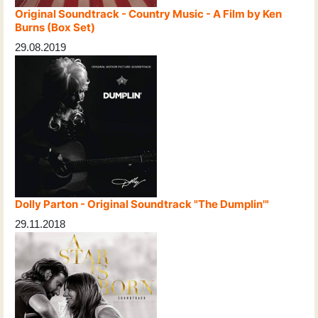
Original Soundtrack - Country Music - A Film by Ken
Burns (Box Set)
29.08.2019
Dolly Parton - Original Soundtrack "The Dumplin'"
29.11.2018