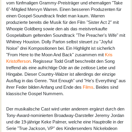
vom fünfmaligen Grammy-Preisträger und ehemaligen "Take
6"-Mitglied Mervyn Warren. Einen besseren Produzenten für
einen Gospel-Soundtrack findet man kaum. Warren
produzierte bereits die Musik für den Film "Sister Act 2" mit
Whoopie Goldberg sowie den als das meistverkaufte
Gospelalbum geltenden Soundtrack "The Preacher's Wife" mit
Whitney Houston. Dolly Parton selbst steuert zu "Joyful
Noise" drei Kompositionen bei. Ein Highlight ist sicherlich
"From Here to the Moon And Back" zusammen mit
Kris
Kristofferson
. Regisseur Todd Graff beschreibt den Song
treffend als eine aufrichtige Ode an die zeitlose Liebe und
Hingabe. Dieser Country-Walzer ist allerdings der einzige
Ausflug in das Genre. "Not Enough" und "He's Everything" aus
ihrer Feder bilden Anfang und Ende des
Films
. Beides sind
klassische Gospel Nummern.
Der musikalische Cast wird unter anderem ergänzt durch den
Tony-Award-nominierten Broadway-Darsteller Jeremy Jordan
und die 19-jährige Keke Palmer, welche eine Hauptrolle in der
Serie "True Jackson, VP" des Kindersenders Nickelodeon