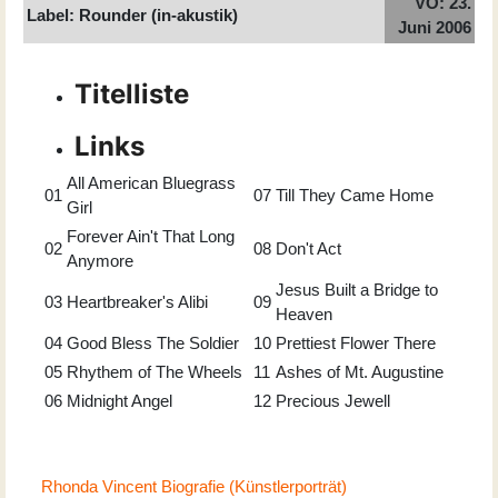
VÖ: 23.
Label: Rounder (in-akustik)
Juni 2006
Titelliste
Links
All American Bluegrass
01
07
Till They Came Home
Girl
Forever Ain't That Long
02
08
Don't Act
Anymore
Jesus Built a Bridge to
03
Heartbreaker's Alibi
09
Heaven
04
Good Bless The Soldier
10
Prettiest Flower There
05
Rhythem of The Wheels
11
Ashes of Mt. Augustine
06
Midnight Angel
12
Precious Jewell
Rhonda Vincent Biografie (Künstlerporträt)