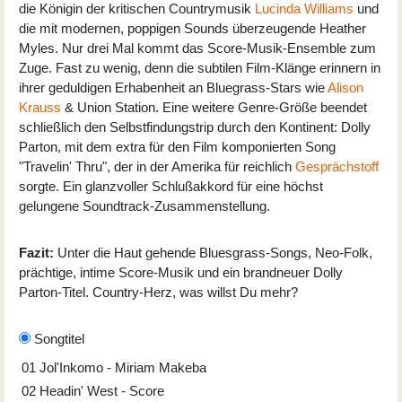
die Königin der kritischen Countrymusik
Lucinda Williams
und
die mit modernen, poppigen Sounds überzeugende Heather
Myles. Nur drei Mal kommt das Score-Musik-Ensemble zum
Zuge. Fast zu wenig, denn die subtilen Film-Klänge erinnern in
ihrer geduldigen Erhabenheit an Bluegrass-Stars wie
Alison
Krauss
& Union Station. Eine weitere Genre-Größe beendet
schließlich den Selbstfindungstrip durch den Kontinent: Dolly
Parton, mit dem extra für den Film komponierten Song
"Travelin' Thru", der in der Amerika für reichlich
Gesprächstoff
sorgte. Ein glanzvoller Schlußakkord für eine höchst
gelungene Soundtrack-Zusammenstellung.
Fazit:
Unter die Haut gehende Bluesgrass-Songs, Neo-Folk,
prächtige, intime Score-Musik und ein brandneuer Dolly
Parton-Titel. Country-Herz, was willst Du mehr?
Songtitel
01
Jol'Inkomo - Miriam Makeba
02
Headin' West - Score