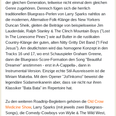
der gleichen Generation, teilweise nicht einmal dem gleichen
Genre zugehören. Dennoch fügen sich die herrlich
traditionellen Bluegrass-Perlen von Larry Sparks nahtlos an
die modernen, Alternative-Folk-Klänge des New Yorkers
Duncan Sheik, gleiten die Beiträge von beispielsweise Jim
Lauderdale, Ralph Stanley & The Clinch Mountain Boys ("Lost
In The Lonesome Pines") wie auf Butter in die rustikalen
Country-Klänge der guten, alten Nitty Gritty Dirt Band ("I Find
Jesus"). Am deutlichsten wird das homogene Konzept in den
Tracks 16 und 17, wo erst Schauspieler Graham Greene,
dann die Bluegrass-Score-Formation den Song "Beautiful
Dreamer" anstimmen - erst in A-Cappella-, dann in
Instrumental-Version. Einzige echte Stil-Ausreisserin ist die
Miriam Makeba. Mit dem Opener "Jol'Inkomo" beweist die
legendäre Südamerikanerin aber, dass sie nicht nur ihren
Klassiker "Bata Bata" im Repertoire hat.
Zu den weiteren Roadtrip-Begleitern gehören die
Old Crow
Medicine Show
, Larry Sparks (mit jeweils zwei Bluegrass-
Songs), die Comedy-Cowboys von Wylie & The Wild West,