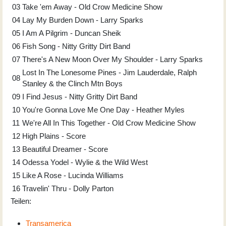
03
Take 'em Away - Old Crow Medicine Show
04
Lay My Burden Down - Larry Sparks
05
I Am A Pilgrim - Duncan Sheik
06
Fish Song - Nitty Gritty Dirt Band
07
There's A New Moon Over My Shoulder - Larry Sparks
Lost In The Lonesome Pines - Jim Lauderdale, Ralph
08
Stanley & the Clinch Mtn Boys
09
I Find Jesus - Nitty Gritty Dirt Band
10
You're Gonna Love Me One Day - Heather Myles
11
We're All In This Together - Old Crow Medicine Show
12
High Plains - Score
13
Beautiful Dreamer - Score
14
Odessa Yodel - Wylie & the Wild West
15
Like A Rose - Lucinda Williams
16
Travelin' Thru - Dolly Parton
Teilen:
Transamerica