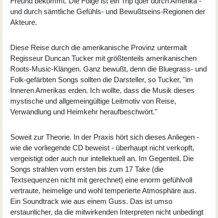
Freund bekommt. Die Folge ist ein Trip quer durch Amerika -
und durch sämtliche Gefühls- und Bewußtseins-Regionen der
Akteure.
Diese Reise durch die amerikanische Provinz untermalt
Regisseur Duncan Tucker mit größtenteils amerikanischen
Roots-Music-Klängen. Ganz bewußt, denn die Bluegrass- und
Folk-gefärbten Songs sollten die Darsteller, so Tucker, "im
Inneren Amerikas erden. Ich wollte, dass die Musik dieses
mystische und allgemeingültige Leitmotiv von Reise,
Verwandlung und Heimkehr heraufbeschwört."
Soweit zur Theorie. In der Praxis hört sich dieses Anliegen -
wie die vorliegende CD beweist - überhaupt nicht verkopft,
vergeistigt oder auch nur intellektuell an. Im Gegenteil. Die
Songs strahlen vom ersten bis zum 17 Take (die
Textsequenzen nicht mit gerechnet) eine enorm gefühlvoll
vertraute, heimelige und wohl temperierte Atmosphäre aus.
Ein Soundtrack wie aus einem Guss. Das ist umso
erstaunlicher, da die mitwirkenden Interpreten nicht unbedingt