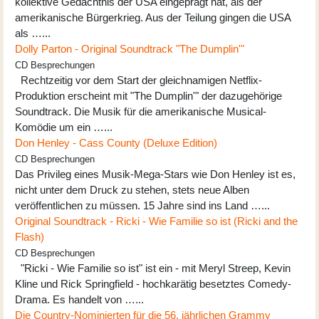
kollektive Gedächtnis der USA eingeprägt hat, als der
amerikanische Bürgerkrieg. Aus der Teilung gingen die USA
als …...
Dolly Parton - Original Soundtrack "The Dumplin'"
CD Besprechungen
Rechtzeitig vor dem Start der gleichnamigen Netflix-
Produktion erscheint mit "The Dumplin'" der dazugehörige
Soundtrack. Die Musik für die amerikanische Musical-
Komödie um ein …...
Don Henley - Cass County (Deluxe Edition)
CD Besprechungen
Das Privileg eines Musik-Mega-Stars wie Don Henley ist es,
nicht unter dem Druck zu stehen, stets neue Alben
veröffentlichen zu müssen. 15 Jahre sind ins Land …...
Original Soundtrack - Ricki - Wie Familie so ist (Ricki and the
Flash)
CD Besprechungen
"Ricki - Wie Familie so ist" ist ein - mit Meryl Streep, Kevin
Kline und Rick Springfield - hochkarätig besetztes Comedy-
Drama. Es handelt von …...
Die Country-Nominierten für die 56. jährlichen Grammy