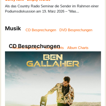
Als das Country Radio Seminar die Sender im Rahmen einer
Podiumsdiskussion am 19. März 2026 – "Was
...
Musik
CD Besprechungen
DVD Besprechungen
CD Besprechungen
Neuerscheinungen
Song Charts
Album Charts