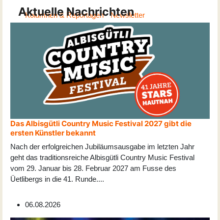
Aktuelle Nachrichten
Kolumnen & Reportagen
Newsletter
Das Albisgütli Country Music Festival 2027 gibt die
ersten Künstler bekannt
Nach der erfolgreichen Jubiläumsausgabe im letzten Jahr
geht das traditionsreiche Albisgütli Country Music Festival
vom 29. Januar bis 28. Februar 2027 am Fusse des
Üetlibergs in die 41. Runde
...
.
06.08.2026