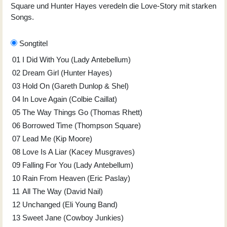
Square und Hunter Hayes veredeln die Love-Story mit starken
Songs.
Songtitel
01
I Did With You (Lady Antebellum)
02
Dream Girl (Hunter Hayes)
03
Hold On (Gareth Dunlop & Shel)
04
In Love Again (Colbie Caillat)
05
The Way Things Go (Thomas Rhett)
06
Borrowed Time (Thompson Square)
07
Lead Me (Kip Moore)
08
Love Is A Liar (Kacey Musgraves)
09
Falling For You (Lady Antebellum)
10
Rain From Heaven (Eric Paslay)
11
All The Way (David Nail)
12
Unchanged (Eli Young Band)
13
Sweet Jane (Cowboy Junkies)