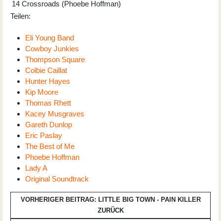
14
Crossroads (Phoebe Hoffman)
Teilen:
Eli Young Band
Cowboy Junkies
Thompson Square
Colbie Caillat
Hunter Hayes
Kip Moore
Thomas Rhett
Kacey Musgraves
Gareth Dunlop
Eric Paslay
The Best of Me
Phoebe Hoffman
Lady A
Original Soundtrack
VORHERIGER BEITRAG: LITTLE BIG TOWN - PAIN KILLER
ZURÜCK