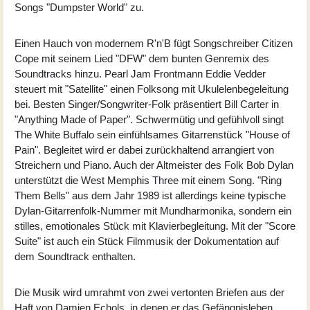
Songs "Dumpster World" zu.
Einen Hauch von modernem R'n'B fügt Songschreiber Citizen
Cope mit seinem Lied "DFW" dem bunten Genremix des
Soundtracks hinzu. Pearl Jam Frontmann Eddie Vedder
steuert mit "Satellite" einen Folksong mit Ukulelenbegeleitung
bei. Besten Singer/Songwriter-Folk präsentiert Bill Carter in
"Anything Made of Paper". Schwermütig und gefühlvoll singt
The White Buffalo sein einfühlsames Gitarrenstück "House of
Pain". Begleitet wird er dabei zurückhaltend arrangiert von
Streichern und Piano. Auch der Altmeister des Folk Bob Dylan
unterstützt die West Memphis Three mit einem Song. "Ring
Them Bells" aus dem Jahr 1989 ist allerdings keine typische
Dylan-Gitarrenfolk-Nummer mit Mundharmonika, sondern ein
stilles, emotionales Stück mit Klavierbegleitung. Mit der "Score
Suite" ist auch ein Stück Filmmusik der Dokumentation auf
dem Soundtrack enthalten.
Die Musik wird umrahmt von zwei vertonten Briefen aus der
Haft von Damien Echols, in denen er das Gefängnisleben