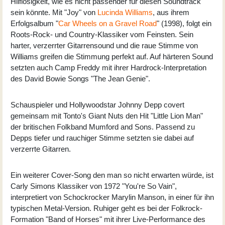
Hilflosigkeit, wie es nicht passender für diesen Soundtrack
sein könnte. Mit "Joy" von
Lucinda Williams
, aus ihrem
Erfolgsalbum "
Car Wheels on a Gravel Road
" (1998), folgt ein
Roots-Rock- und Country-Klassiker vom Feinsten. Sein
harter, verzerrter Gitarrensound und die raue Stimme von
Williams greifen die Stimmung perfekt auf. Auf härteren Sound
setzten auch Camp Freddy mit ihrer Hardrock-Interpretation
des David Bowie Songs "The Jean Genie".
Schauspieler und Hollywoodstar Johnny Depp covert
gemeinsam mit Tonto's Giant Nuts den Hit "Little Lion Man"
der britischen Folkband Mumford and Sons. Passend zu
Depps tiefer und rauchiger Stimme setzten sie dabei auf
verzerrte Gitarren.
Ein weiterer Cover-Song den man so nicht erwarten würde, ist
Carly Simons Klassiker von 1972 "You're So Vain",
interpretiert von Schockrocker Marylin Manson, in einer für ihn
typischen Metal-Version. Ruhiger geht es bei der Folkrock-
Formation "Band of Horses" mit ihrer Live-Performance des