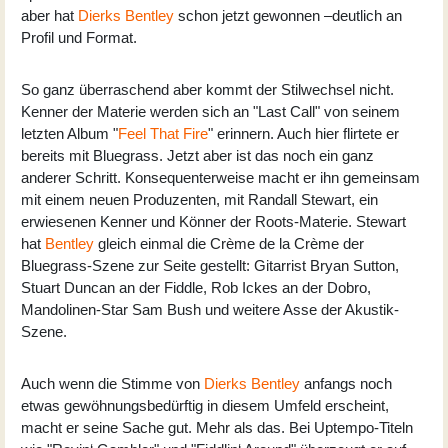
aber hat
Dierks Bentley
schon jetzt gewonnen –deutlich an
Profil und Format.
So ganz überraschend aber kommt der Stilwechsel nicht.
Kenner der Materie werden sich an "Last Call" von seinem
letzten Album "
Feel That Fire
" erinnern. Auch hier flirtete er
bereits mit Bluegrass. Jetzt aber ist das noch ein ganz
anderer Schritt. Konsequenterweise macht er ihn gemeinsam
mit einem neuen Produzenten, mit Randall Stewart, ein
erwiesenen Kenner und Könner der Roots-Materie. Stewart
hat
Bentley
gleich einmal die Crème de la Crème der
Bluegrass-Szene zur Seite gestellt: Gitarrist Bryan Sutton,
Stuart Duncan an der Fiddle, Rob Ickes an der Dobro,
Mandolinen-Star Sam Bush und weitere Asse der Akustik-
Szene.
Auch wenn die Stimme von
Dierks Bentley
anfangs noch
etwas gewöhnungsbedürftig in diesem Umfeld erscheint,
macht er seine Sache gut. Mehr als das. Bei Uptempo-Titeln