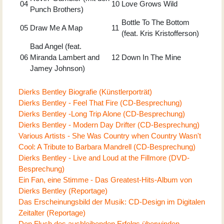
04
10
Love Grows Wild
Punch Brothers)
Bottle To The Bottom
05
Draw Me A Map
11
(feat. Kris Kristofferson)
Bad Angel (feat.
06
Miranda Lambert and
12
Down In The Mine
Jamey Johnson)
Dierks Bentley Biografie (Künstlerporträt)
Dierks Bentley - Feel That Fire (CD-Besprechung)
Dierks Bentley -Long Trip Alone (CD-Besprechung)
Dierks Bentley - Modern Day Drifter (CD-Besprechung)
Various Artists - She Was Country when Country Wasn't
Cool: A Tribute to Barbara Mandrell (CD-Besprechung)
Dierks Bentley - Live and Loud at the Fillmore (DVD-
Besprechung)
Ein Fan, eine Stimme - Das Greatest-Hits-Album von
Dierks Bentley (Reportage)
Das Erscheinungsbild der Musik: CD-Design im Digitalen
Zeitalter (Reportage)
Den Fluch des ausbleibenden Erfolgs überwinden