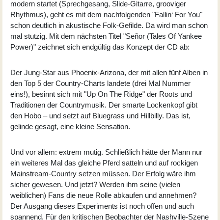
modern startet (Sprechgesang, Slide-Gitarre, grooviger
Rhythmus), geht es mit dem nachfolgenden "Fallin‘ For You"
schon deutlich in akustische Folk-Gefilde. Da wird man schon
mal stutzig. Mit dem nächsten Titel "Señor (Tales Of Yankee
Power)" zeichnet sich endgültig das Konzept der CD ab:
Der Jung-Star aus Phoenix-Arizona, der mit allen fünf Alben in
den Top 5 der Country-Charts landete (drei Mal Nummer
eins!), besinnt sich mit "Up On The Ridge" der Roots und
Traditionen der Countrymusik. Der smarte Lockenkopf gibt
den Hobo – und setzt auf Bluegrass und Hillbilly. Das ist,
gelinde gesagt, eine kleine Sensation.
Und vor allem: extrem mutig. Schließlich hätte der Mann nur
ein weiteres Mal das gleiche Pferd satteln und auf rockigen
Mainstream-Country setzen müssen. Der Erfolg wäre ihm
sicher gewesen. Und jetzt? Werden ihm seine (vielen
weiblichen) Fans die neue Rolle abkaufen und annehmen?
Der Ausgang dieses Experiments ist noch offen und auch
spannend. Für den kritischen Beobachter der Nashville-Szene