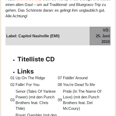
einen alten Gaul – um auf Traditional- und Bluegrass-Trip zu
gehen. Das Schönste daran: es gelingt ihm unglaublich gut.
Alle Achtung!
VÖ:
Label: Capitol Nashville (EMI)
25. Juni
2010
Titelliste CD
Links
01
Up On The Ridge
07
Fiddlin' Around
02
Fallin' For You
08
You're Dead To Me
Senor (Tales Of Yankee
Pride (In The Name Of
Power) (mit den Punch
Love) (mit den Punch
03
09
Brothers feat. Chris
Brothers feat. Del
Thile)
McCoury)
Rovin' Gambler (mit den