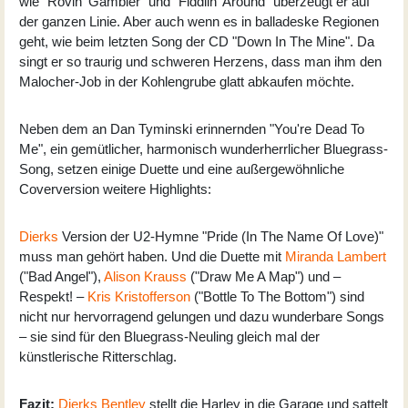
wie "Rovin‘ Gambler" und "Fiddlin‘ Around" überzeugt er auf
der ganzen Linie. Aber auch wenn es in balladeske Regionen
geht, wie beim letzten Song der CD "Down In The Mine". Da
singt er so traurig und schweren Herzens, dass man ihm den
Malocher-Job in der Kohlengrube glatt abkaufen möchte.
Neben dem an Dan Tyminski erinnernden "You're Dead To
Me", ein gemütlicher, harmonisch wunderherrlicher Bluegrass-
Song, setzen einige Duette und eine außergewöhnliche
Coverversion weitere Highlights:
Dierks
Version der U2-Hymne "Pride (In The Name Of Love)"
muss man gehört haben. Und die Duette mit
Miranda Lambert
("Bad Angel"),
Alison Krauss
("Draw Me A Map") und –
Respekt! –
Kris Kristofferson
("Bottle To The Bottom") sind
nicht nur hervorragend gelungen und dazu wunderbare Songs
– sie sind für den Bluegrass-Neuling gleich mal der
künstlerische Ritterschlag.
Fazit:
Dierks Bentley
stellt die Harley in die Garage und sattelt