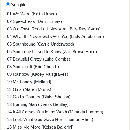
Songtitel
01
We Were (Keith Urban)
02
Speechless (Dan + Shay)
03
Old Town Road (Lil Nas X mit Billy Ray Cyrus)
04
What If I Never Get Over You (Lady Antebellum)
05
Southbound (Carrie Underwood)
06
Someone I Used to Know (Zac Brown Band)
07
Beautiful Crazy (Luke Combs)
08
Some of It (Eric Church)
09
Rainbow (Kacey Musgraves)
10
Mr. Lonely (Midland)
11
Girls (Maren Morris)
12
God's Country (Blake Shelton)
13
Burning Man (Dierks Bentley)
14
It All Comes Out in the Wash (Miranda Lambert)
15
Look What God Gave Her (Thomas Rhett)
16
Miss Me More (Kelsea Ballerini)