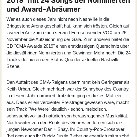
2019" mit 24 Songs der Nominierten
und Award-Abräumer
Wer es auch dieses Jahr nicht nach Nashville in die
Bridgestone Arena geschafft hat, kann sich trösten. Gleich auf
zweierlei Art: zum einen serviert Fernsehsender VOX am 26.
November die Aufzeichnung der Gala. Zum anderen bietet die
CD "CMA Awards 2019" einen erstklassigen Querschnitt über
die diesjährigen Nominierten und Gewinner. Mehr noch: Die 24
Tracks definieren den Status Quo der aktuellen Nashville-
Szene.
Den Auftakt des CMA-Reigens übernimmt kein Geringerer als
Keith Urban. Gleich mehrfach war der Sunnyboy des Country
in diesem Jahr nominiert, trotzdem ging er dieses Mal leer
aus. Dass er ein verdienter Preisträger gewesen wäre, macht
sein Track "We Were" deutlich - schön, melodisch,
sehnsuchtsvoll und natürlich von herausragender Musikalität.
Noch weiter von den Roots des Genres entfernen sich die
jungen Newcomer Dan + Shay. Ihr Country-Pop-Crossover
(bei dem auch ihr Buddy Justin Bieber gelegentlich mitmischt)