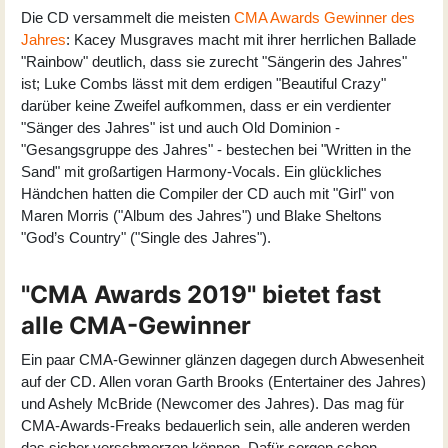
Die CD versammelt die meisten
CMA Awards Gewinner des
Jahres
: Kacey Musgraves macht mit ihrer herrlichen Ballade
"Rainbow" deutlich, dass sie zurecht "Sängerin des Jahres"
ist; Luke Combs lässt mit dem erdigen "Beautiful Crazy"
darüber keine Zweifel aufkommen, dass er ein verdienter
"Sänger des Jahres" ist und auch Old Dominion -
"Gesangsgruppe des Jahres" - bestechen bei "Written in the
Sand" mit großartigen Harmony-Vocals. Ein glückliches
Händchen hatten die Compiler der CD auch mit "Girl" von
Maren Morris ("Album des Jahres") und Blake Sheltons
"God’s Country" ("Single des Jahres").
"CMA Awards 2019" bietet fast
alle CMA-Gewinner
Ein paar CMA-Gewinner glänzen dagegen durch Abwesenheit
auf der CD. Allen voran Garth Brooks (Entertainer des Jahres)
und Ashely McBride (Newcomer des Jahres). Das mag für
CMA-Awards-Freaks bedauerlich sein, alle anderen werden
das sicher verschmerzen können. Dafür sorgen schon