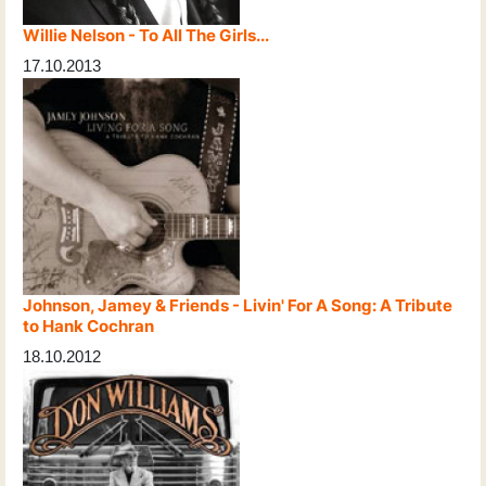
Willie Nelson - To All The Girls...
17.10.2013
Johnson, Jamey & Friends - Livin' For A Song: A Tribute
to Hank Cochran
18.10.2012