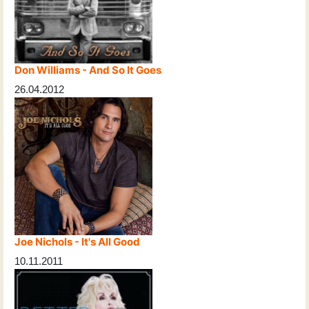
Don Williams - And So It Goes
26.04.2012
Joe Nichols - It's All Good
10.11.2011