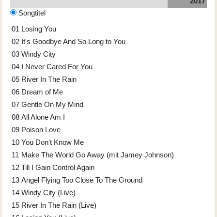
2017
Songtitel
01
Losing You
02
It's Goodbye And So Long to You
03
Windy City
04
I Never Cared For You
05
River In The Rain
06
Dream of Me
07
Gentle On My Mind
08
All Alone Am I
09
Poison Love
10
You Don't Know Me
11
Make The World Go Away (mit Jamey Johnson)
12
Till I Gain Control Again
13
Angel Flying Too Close To The Ground
14
Windy City (Live)
15
River In The Rain (Live)