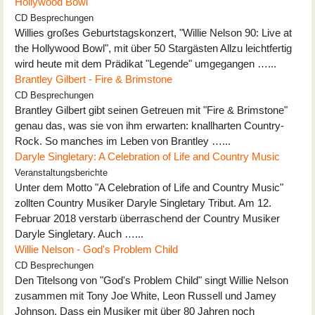
Hollywood Bowl
CD Besprechungen
Willies großes Geburtstagskonzert, "Willie Nelson 90: Live at
the Hollywood Bowl", mit über 50 Stargästen Allzu leichtfertig
wird heute mit dem Prädikat "Legende" umgegangen …...
Brantley Gilbert - Fire & Brimstone
CD Besprechungen
Brantley Gilbert gibt seinen Getreuen mit "Fire & Brimstone"
genau das, was sie von ihm erwarten: knallharten Country-
Rock. So manches im Leben von Brantley …...
Daryle Singletary: A Celebration of Life and Country Music
Veranstaltungsberichte
Unter dem Motto "A Celebration of Life and Country Music"
zollten Country Musiker Daryle Singletary Tribut. Am 12.
Februar 2018 verstarb überraschend der Country Musiker
Daryle Singletary. Auch …...
Willie Nelson - God's Problem Child
CD Besprechungen
Den Titelsong von "God's Problem Child" singt Willie Nelson
zusammen mit Tony Joe White, Leon Russell und Jamey
Johnson. Dass ein Musiker mit über 80 Jahren noch