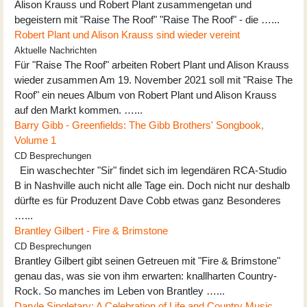
Alison Krauss und Robert Plant zusammengetan und
begeistern mit "Raise The Roof" "Raise The Roof" - die …...
Robert Plant und Alison Krauss sind wieder vereint
Aktuelle Nachrichten
Für "Raise The Roof" arbeiten Robert Plant und Alison Krauss
wieder zusammen Am 19. November 2021 soll mit "Raise The
Roof" ein neues Album von Robert Plant und Alison Krauss
auf den Markt kommen. …...
Barry Gibb - Greenfields: The Gibb Brothers' Songbook,
Volume 1
CD Besprechungen
Ein waschechter "Sir" findet sich im legendären RCA-Studio
B in Nashville auch nicht alle Tage ein. Doch nicht nur deshalb
dürfte es für Produzent Dave Cobb etwas ganz Besonderes
…...
Brantley Gilbert - Fire & Brimstone
CD Besprechungen
Brantley Gilbert gibt seinen Getreuen mit "Fire & Brimstone"
genau das, was sie von ihm erwarten: knallharten Country-
Rock. So manches im Leben von Brantley …...
Daryle Singletary: A Celebration of Life and Country Music