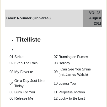
VÖ: 23.
Label: Rounder (Universal)
August
2011
Titelliste
01
Strike
07
Running on Fumes
02
Even The Rain
08
Holiday
I Can See You Shine
03
My Favorite
09
(mit James Walsh)
On a Day Just Like
04
10
Losing You
Today
05
Burn For You
11
Perpetual Motion
06
Release Me
12
Lucky to Be Lost