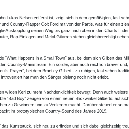
ohn Lukas Nelson entfernt ist, zeigt sich in dem gemäßigten, fast s
r und Country-Rapper Colt Ford mit von der Partie, was für einen zie
ngle-Auskopplung seinen Weg bis ganz nach oben in den Charts finden.
uter, Rap-Einlagen und Metal-Gitarren stehen gleichberechtigt nebe
ende "What Happens in a Small Town" aus, bei dem sich Gilbert das Mikro
en Country-Mainstream. Ein solider, aber auch reichlich braver und, 
Soul's Prayer", bei dem Brantley Gilbert - zu ruhigen, fast schon tradit
introvertiert hat man den Sänger bislang noch nicht erlebt.
 den wilden Kerl zu mehr Nachdenklichkeit bewegt. Denn auch weitere 
te "Bad Boy" zeugen von einem neuen Blickwinkel Gilberts: auf sich u
schen zu Gewinnern und zu Verlierern macht. Darüber steuert er so 
packt im prototypischen Country-Sound des Jahres 2019.
e" das Kunststück, sich neu zu erfinden und sich dabei gleichzeitig t