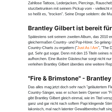
Zahllose Tattoos, Lederjacken, Piercings, Rauscheba
sturzbetrunken mit seinem Pickup vom - vielleicht n
so heißt es, "trocken". Seine Droge seitdem: die Mu
Brantley Gilbert ist bereit 
Spätestens seit seinem zweiten Album, das 2010 e
gleichermaßen Country- und Pop-Hörer. So gelang i
Country-Charts zu ergattern ("
Just As I Am
", "The 
gut. Sehr gut sogar. Denn mit den 15 Titeln seines 
aufhorchen. Eine illustre Gästeschar sorgt nicht n
verleihen Brantley Gilbert überdies eine weitere Re
"Fire & Brimstone" - Brantley
Das alles mag jetzt doch sehr nach "geläutertem F
Country-Sänger, was er schon beim Opener von "Fir
gibt Brantley Gilbert gleich einmal, wie im Titel ve
ganz und gar nicht nach softem Papi klingende Stim
lakonisch, mal nach latenter Gewaltbereitschaft sin