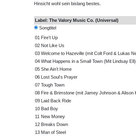
Hinsicht wohl sein bislang bestes.
Label: The Valory Music Co. (Universal)
Songtitel
01
Fire't Up
02
Not Like Us
03
Welcome to Hazeville (mit Colt Ford & Lukas Ne
04
What Happens in a Small Town (Mit Lindsay Ell)
05
She Ain't Home
06
Lost Soul's Prayer
07
Tough Town
08
Fire & Brimstone (mit Jamey Johnson & Alison 
09
Laid Back Ride
10
Bad Boy
11
New Money
12
Breaks Down
13
Man of Steel