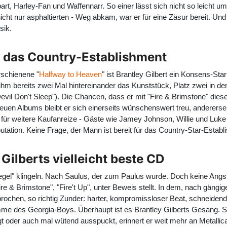
rt, Harley-Fan und Waffennarr. So einer lässt sich nicht so leicht ump
icht nur asphaltierten - Weg abkam, war er für eine Zäsur bereit. Und
sik.
für das Country-Establishment
rschienene "
Halfway to Heaven
" ist Brantley Gilbert ein Konsens-St
hm bereits zwei Mal hintereinander das Kunststück, Platz zwei in de
Devil Don't Sleep"). Die Chancen, dass er mit "Fire & Brimstone" dies
neuen Albums bleibt er sich einerseits wünschenswert treu, andererse
ur für weitere Kaufanreize - Gäste wie Jamey Johnson, Willie und L
putation. Keine Frage, der Mann ist bereit für das Country-Star-Establ
 Gilberts vielleicht beste CD
legel" klingeln. Nach Saulus, der zum Paulus wurde. Doch keine Ang
e & Brimstone", "Fire't Up", unter Beweis stellt. In dem, nach gä
rsprochen, so richtig Zunder: harter, kompromissloser Beat, schneidend
me des Georgia-Boys. Überhaupt ist es Brantley Gilberts Gesang. So w
gt oder auch mal wütend ausspuckt, erinnert er weit mehr an Metallic