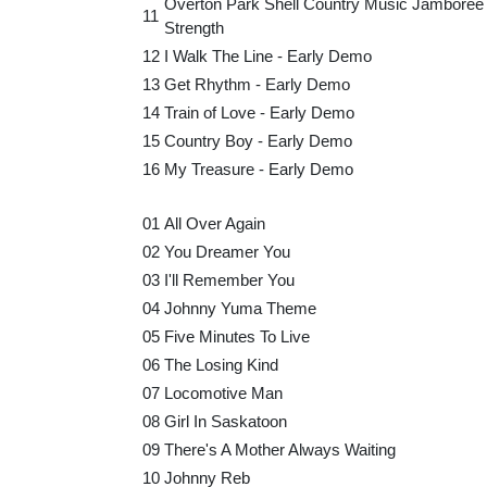
Overton Park Shell Country Music Jamboree 
11
Strength
12
I Walk The Line - Early Demo
13
Get Rhythm - Early Demo
14
Train of Love - Early Demo
15
Country Boy - Early Demo
16
My Treasure - Early Demo
01
All Over Again
02
You Dreamer You
03
I'll Remember You
04
Johnny Yuma Theme
05
Five Minutes To Live
06
The Losing Kind
07
Locomotive Man
08
Girl In Saskatoon
09
There's A Mother Always Waiting
10
Johnny Reb