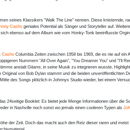
hmen seines Klassikers "Walk The Line" nennen. Diese knisternde, r
hnny Cashs
geniales Potential als Sänger und Storyteller auf. Weit
n sich ebenso auf dem Album wie vom Honky-Tonk beeinflusste Orgi
s
Cashs
Columbia Zeiten zwischen 1958 bis 1969, die es nie auf ein 
poppigeren Nummern "All Over Again", "You Dreamer You" und "I'll R
imme anstatt Gitarre, in seine Musik zu integrieren wusste. Highlig
im Original von Bob Dylan stammt und die beiden unveröffentlichten
r Mitte des Songs plötzlich in Johnnys Studio wieder, bei einem Versu
 das 24seitige Booklet: Es bietet jede Menge Informationen über die 
eder in Nashville noch sonst wo jemals einen cooleren Typen als
Jo
r Höhe der Zeit. Doch das macht auch den Reiz dieser raren und meis
chivmaterial.