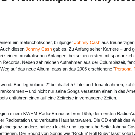
einem ein melancholischer, blutjunger
Johnny Cash
aus treuherzigen
. Auch diesen
Johnny Cash
gab es. Zu Anfang seiner Karriere – und 
ei seinen musikalischen Anfängen, bei seinen ersten mit spartanische
n Records. Neben zahlreichen Aufnahmen aus der Columbiazeit, fand
 Weg auf das neue Album, dass an das 2006 erschienene "
Personal F
wood: Bootleg Volume 2" beinhaltet 57 Titel und Tonaufnahmen, zahl
rankommen – und nicht nur seine Songs versetzen einen in das Amer
ots entführen einen auf eine Zeitreise in vergangene Zeiten.
ginn einem KWEM Radio-Broadcast von 1955, dem ersten Radio-Auftri
er Radiostation und verkaufte Haushaltswaren. Die CD enthält des W
t eine ganz andere, nahezu leichte und jugendliche Seite Johnny Cashs
ntgegen. Der Sound von Songs wie "Rock n' Roll Ruby" lässt sofort