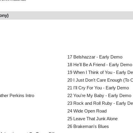
Sony)
17
Belshazzar - Early Demo
18
He'll Be A Friend - Early Demo
19
When I Think of You - Early 
20
I Just Don't Care Enough (To 
21
I'll Cry For You - Early Demo
er Perkins Intro
22
You're My Baby - Early Demo
23
Rock and Roll Ruby - Early D
24
Wide Open Road
25
Leave That Junk Alone
26
Brakeman's Blues