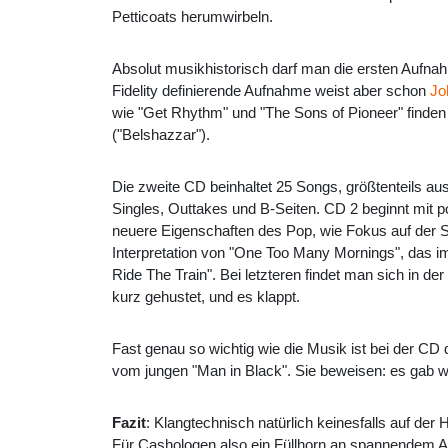
Petticoats herumwirbeln.
Absolut musikhistorisch darf man die ersten Aufna
Fidelity definierende Aufnahme weist aber schon
Jo
wie "Get Rhythm" und "The Sons of Pioneer" finde
("Belshazzar").
Die zweite CD beinhaltet 25 Songs, größtenteils au
Singles, Outtakes und B-Seiten. CD 2 beginnt mit 
neuere Eigenschaften des Pop, wie Fokus auf der St
Interpretation von "One Too Many Mornings", das 
Ride The Train". Bei letzteren findet man sich in de
kurz gehustet, und es klappt.
Fast genau so wichtig wie die Musik ist bei der CD
vom jungen "Man in Black". Sie beweisen: es gab w
Fazit
: Klangtechnisch natürlich keinesfalls auf de
Für Cashologen also ein Füllhorn an spannendem Ar