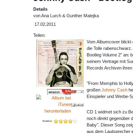
Details
von
Ana Lurch & Gunther Matejka
17.02.2011
Teilen:
Vom Albumcover blickt 
die Tolle rabenschwarz
Bootleg Volume 2" an: b
seinem Vertrage mit Su
Records Archiven ihren
"From Memphis to Holly
großen
Johnny Cash
he
Einspieler und Werbe-Sp
CD 1 widmet sich zu Be
noch direkt gegenüber d
Baby". Dieser Song zeig
aus dem Lautsprecher e