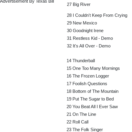
Advertisement By Texas Bill
27
Big River
28
I Couldn't Keep From Crying
29
New Mexico
30
Goodnight Irene
31
Restless Kid - Demo
32
It's All Over - Demo
14
Thunderball
15
One Too Many Mornings
16
The Frozen Logger
17
Foolish Questions
18
Bottom of The Mountain
19
Put The Sugar to Bed
20
You Beat All I Ever Saw
21
On The Line
22
Roll Call
23
The Folk Singer