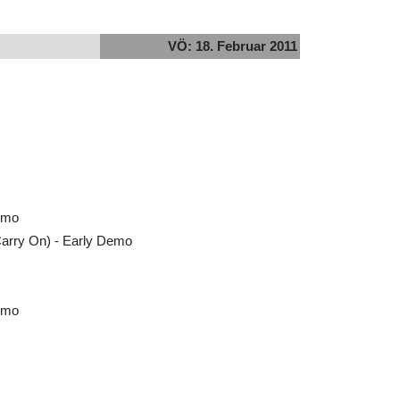
VÖ: 18. Februar 2011
Demo
Carry On) - Early Demo
emo