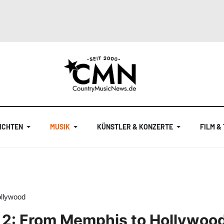
ICHTEN
MUSIK
KÜNSTLER & KONZERTE
FILM &
ollywood
 2: From Memphis to Hollywoo