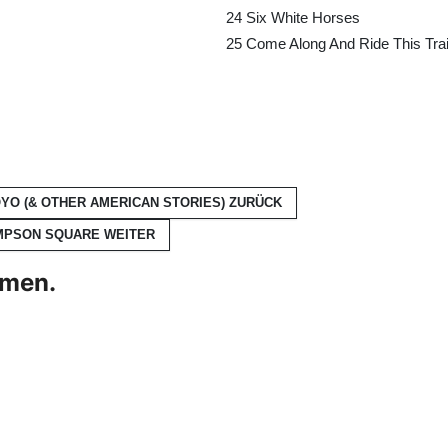
24
Six White Horses
25
Come Along And Ride This Tra
OYO (& OTHER AMERICAN STORIES)
ZURÜCK
OMPSON SQUARE
WEITER
hmen.