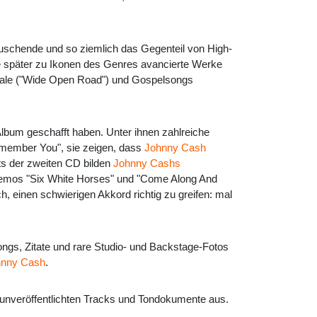
auschende und so ziemlich das Gegenteil von High-
ere später zu Ikonen des Genres avancierte Werke
nale ("Wide Open Road") und Gospelsongs
Album geschafft haben. Unter ihnen zahlreiche
emember You", sie zeigen, dass
Johnny Cash
hts der zweiten CD bilden
Johnny Cashs
 Demos "Six White Horses" und "Come Along And
ch, einen schwierigen Akkord richtig zu greifen: mal
Songs, Zitate und rare Studio- und Backstage-Fotos
hnny Cash
.
t unveröffentlichten Tracks und Tondokumente aus.