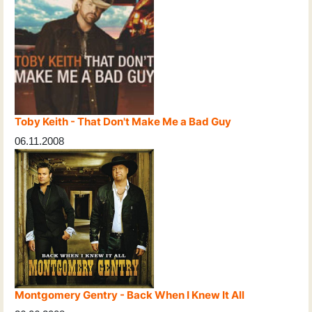
Toby Keith - That Don't Make Me a Bad Guy
06.11.2008
Montgomery Gentry - Back When I Knew It All