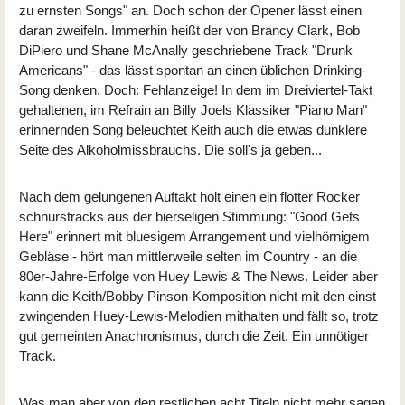
zu ernsten Songs" an. Doch schon der Opener lässt einen
daran zweifeln. Immerhin heißt der von Brancy Clark, Bob
DiPiero und Shane McAnally geschriebene Track "Drunk
Americans" - das lässt spontan an einen üblichen Drinking-
Song denken. Doch: Fehlanzeige! In dem im Dreiviertel-Takt
gehaltenen, im Refrain an Billy Joels Klassiker "Piano Man"
erinnernden Song beleuchtet Keith auch die etwas dunklere
Seite des Alkoholmissbrauchs. Die soll's ja geben...
Nach dem gelungenen Auftakt holt einen ein flotter Rocker
schnurstracks aus der bierseligen Stimmung: "Good Gets
Here" erinnert mit bluesigem Arrangement und vielhörnigem
Gebläse - hört man mittlerweile selten im Country - an die
80er-Jahre-Erfolge von Huey Lewis & The News. Leider aber
kann die Keith/Bobby Pinson-Komposition nicht mit den einst
zwingenden Huey-Lewis-Melodien mithalten und fällt so, trotz
gut gemeinten Anachronismus, durch die Zeit. Ein unnötiger
Track.
Was man aber von den restlichen acht Titeln nicht mehr sagen