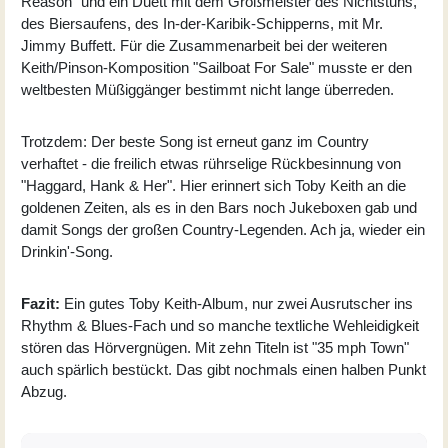
Reason" und ein Duett mit dem Großmeister des Nichtstuns,
des Biersaufens, des In-der-Karibik-Schipperns, mit Mr.
Jimmy Buffett. Für die Zusammenarbeit bei der weiteren
Keith/Pinson-Komposition "Sailboat For Sale" musste er den
weltbesten Müßiggänger bestimmt nicht lange überreden.
Trotzdem: Der beste Song ist erneut ganz im Country
verhaftet - die freilich etwas rührselige Rückbesinnung von
"Haggard, Hank & Her". Hier erinnert sich Toby Keith an die
goldenen Zeiten, als es in den Bars noch Jukeboxen gab und
damit Songs der großen Country-Legenden. Ach ja, wieder ein
Drinkin'-Song.
Fazit:
Ein gutes Toby Keith-Album, nur zwei Ausrutscher ins
Rhythm & Blues-Fach und so manche textliche Wehleidigkeit
stören das Hörvergnügen. Mit zehn Titeln ist "35 mph Town"
auch spärlich bestückt. Das gibt nochmals einen halben Punkt
Abzug.