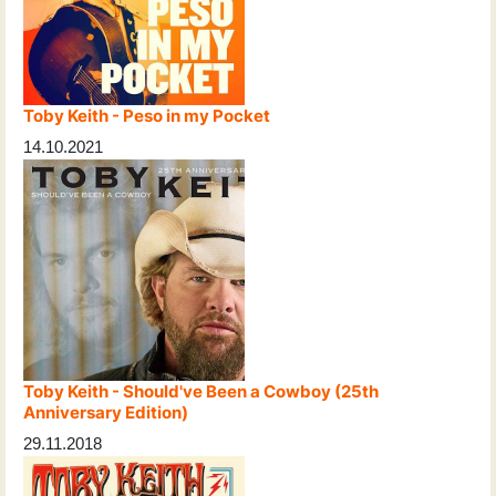
Toby Keith - Peso in my Pocket
14.10.2021
Toby Keith - Should've Been a Cowboy (25th
Anniversary Edition)
29.11.2018