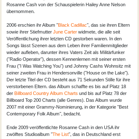
Rosanne Cash von der Schauspielerin Hailey Anne Nelson
übernommen.
2006 erschien ihr Album "
Black Cadillac
", das sie ihren Eltern
sowie ihrer Stiefmutter
June Carter
widmete, die alle seit
Veröffentlichung ihrer letzten CD gestorben waren. In den
Songs lässt Szenen aus dem Leben ihrer Familienmitglieder
wieder aufleben, darunter ihres Vaters Zeit als Militärfunker
("Radio Operator"), dessen Kennenlernen mit seiner ersten
Frau ("I Was Watching You") und Johnny Cashs Wohnsitz mit
seiner zweiten Frau in Hendersonville ("House on the Lake").
Der letzte Titel der CD besteht aus 71 Sekunden Stille für ihre
verstorbenen Eltern. das Album schaffte es bis auf Platz 18
der
Billboard Country Album Charts
und bis auf Platz 78 der
Billboard Top 200 Charts (alle Genres). Das Album wurde
2007 mit einer Grammy-Nominierung, in der Kategorie "Best
Contemporary Folk Album", bedacht.
Ende 2009 veröffentlichte Rosanne Cash in den USA ihr
zwölftes Studioalbum "
The List
", das in Deutschland erst