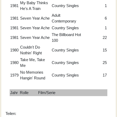
My Baby Thinks
1981
Country Singles
1
He's A Train
Adult
1981
Seven Year Ache
6
Contemporary
1981
Seven Year Ache
Country Singles
1
The Billboard Hot
1981
Seven Year Ache
22
100
Couldn't Do
1980
Country Singles
15
Nothin' Right
Take Me, Take
1980
Country Singles
25
Me
No Memories
1979
Country Singles
17
Hangin' Round
Jahr
Rolle
Film/Serie
Teilen: