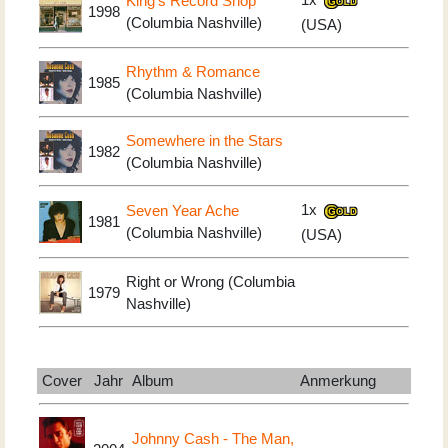
King's Record Shop
1998
(Columbia Nashville)
(USA)
Rhythm & Romance
1985
(Columbia Nashville)
Somewhere in the Stars
1982
(Columbia Nashville)
1x
Seven Year Ache
1981
(Columbia Nashville)
(USA)
Right or Wrong (Columbia
1979
Nashville)
Cover
Jahr
Album
Anmerkung
Johnny Cash - The Man,