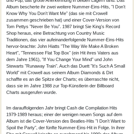
und Pop, das große Anerkennung in beiden Lagern fand. Das
Album bescherte ihr zwei weitere Nummer-Eins-Hits, "I Don't
Know Why You Don't Want Me" (das sie mit Crowell
zusammen geschrieben hat) und einer Cover-Version von
Tom Pettys "Never Be You". 1987 bringt Sie King's Record
Shop heraus, eine Betrachtung von Country Music
Traditionen, das vier aufeinanderfolgende Nummer-Eins-Hits
hervor-brachte: John Hiatts "The Way We Make A Broken
Heart", "Tennessee Flat Top Box" (ein Hit ihres Vaters aus
dem Jahre 1961), "If You Change Your Mind" und John
Stewarts "Runaway Train". Auch das Duett "It's Such A Small
World" mit Crowell aus seinem Album Diamonds & Dirt
schaffte es an die Spitze der Charts; es überraschte nicht,
dass sie im Jahre 1988 zur Top-Künstlerin der Billboard
Charts ausgerufen wurde.
Im darauffolgenden Jahr bringt Cash die Compilation Hits
1979-1989 heraus; einer der wenigen neuen Songs auf dem
Album ist die Cover-Version des Beatles-Hits "I Don't Want to
Spoil the Party", der fünfte Nummer-Eins-Hit in Folge. In ihrer