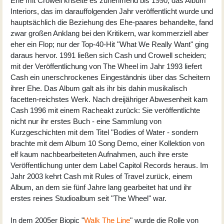
Ehe mit Crowell kriselte es zunehmend bis 1990; das Album
Interiors, das im darauffolgenden Jahr veröffentlicht wurde und
hauptsächlich die Beziehung des Ehe-paares behandelte, fand
zwar großen Anklang bei den Kritikern, war kommerziell aber
eher ein Flop; nur der Top-40-Hit "What We Really Want" ging
daraus hervor. 1991 ließen sich Cash und Crowell scheiden;
mit der Veröffentlichung von The Wheel im Jahr 1993 liefert
Cash ein unerschrockenes Eingeständnis über das Scheitern
ihrer Ehe. Das Album galt als ihr bis dahin musikalisch
facetten-reichstes Werk. Nach dreijähriger Abwesenheit kam
Cash 1996 mit einem Racheakt zurück: Sie veröffentlichte
nicht nur ihr erstes Buch - eine Sammlung von
Kurzgeschichten mit dem Titel "Bodies of Water - sondern
brachte mit dem Album 10 Song Demo, einer Kollektion von
elf kaum nachbearbeiteten Aufnahmen, auch ihre erste
Veröffentlichung unter dem Label Capitol Records heraus. Im
Jahr 2003 kehrt Cash mit Rules of Travel zurück, einem
Album, an dem sie fünf Jahre lang gearbeitet hat und ihr
erstes reines Studioalbum seit "The Wheel" war.
In dem 2005er Biopic "
Walk The Line
" wurde die Rolle von