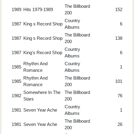
The Billboard
1989
Hits 1979-1989
152
200
Country
1987
King s Record Shop
6
Albums
The Billboard
1987
King s Record Shop
138
200
Country
1987
King's Record Shop
6
Albums
Rhythm And
Country
1985
1
Romance
Albums
Rhythm And
The Billboard
1985
101
Romance
200
Somewhere In The
The Billboard
1982
76
Stars
200
Country
1981
Seven Year Ache
1
Albums
The Billboard
1981
Seven Year Ache
26
200