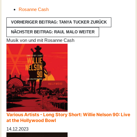
Rosanne Cash
VORHERIGER BEITRAG: TANYA TUCKER
ZURÜCK
NÄCHSTER BEITRAG: RAUL MALO
WEITER
Musik von und mit Rosanne Cash
Various Artists - Long Story Short: Willie Nelson 90: Live
at the Hollywood Bowl
14.12.2023