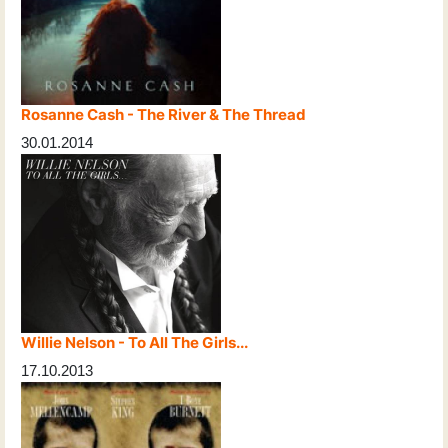
Rosanne Cash - The River & The Thread
30.01.2014
Willie Nelson - To All The Girls...
17.10.2013