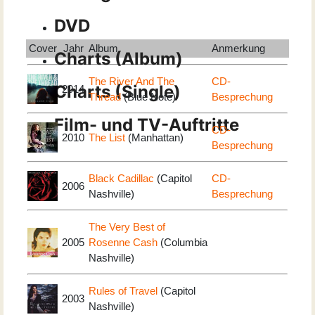
DVD
Cover
Jahr
Album
Anmerkung
Charts (Album)
The River And The
CD-
Charts (Single)
2014
Thread
(Blue Note)
Besprechung
Film- und TV-Auftritte
CD-
2010
The List
(Manhattan)
Besprechung
Black Cadillac
(Capitol
CD-
2006
Nashville)
Besprechung
The Very Best of
2005
Rosenne Cash
(Columbia
Nashville)
Rules of Travel
(Capitol
2003
Nashville)