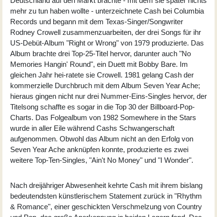
Deutschland auf den Markt brachte - mit dem sie später nichts
mehr zu tun haben wollte - unterzeichnete Cash bei Columbia
Records und begann mit dem Texas-Singer/Songwriter
Rodney Crowell zusammenzuarbeiten, der drei Songs für ihr
US-Debüt-Album "Right or Wrong" von 1979 produzierte. Das
Album brachte drei Top-25-Titel hervor, darunter auch "No
Memories Hangin' Round", ein Duett mit Bobby Bare. Im
gleichen Jahr hei-ratete sie Crowell. 1981 gelang Cash der
kommerzielle Durchbruch mit dem Album Seven Year Ache;
hieraus gingen nicht nur drei Nummer-Eins-Singles hervor, der
Titelsong schaffte es sogar in die Top 30 der Billboard-Pop-
Charts. Das Folgealbum von 1982 Somewhere in the Stars
wurde in aller Eile während Cashs Schwangerschaft
aufgenommen. Obwohl das Album nicht an den Erfolg von
Seven Year Ache anknüpfen konnte, produzierte es zwei
weitere Top-Ten-Singles, "Ain't No Money" und "I Wonder".
Nach dreijähriger Abwesenheit kehrte Cash mit ihrem bislang
bedeutendsten künstlerischem Statement zurück in "Rhythm
& Romance", einer geschickten Verschmelzung von Country