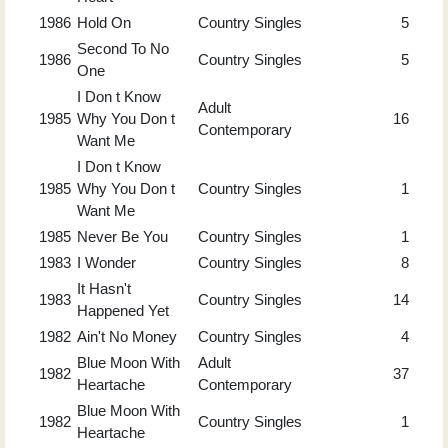
1986
Hold On
Country Singles
5
Second To No
1986
Country Singles
5
One
I Don t Know
Adult
1985
Why You Don t
16
Contemporary
Want Me
I Don t Know
1985
Why You Don t
Country Singles
1
Want Me
1985
Never Be You
Country Singles
1
1983
I Wonder
Country Singles
8
It Hasn't
1983
Country Singles
14
Happened Yet
1982
Ain't No Money
Country Singles
4
Blue Moon With
Adult
1982
37
Heartache
Contemporary
Blue Moon With
1982
Country Singles
1
Heartache