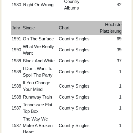
Country
1980
Right Or Wrong
42
Albums
Höchste
Jahr
Single
Chart
Platzierung
1991
On The Surface
Country Singles
69
What We Really
1990
Country Singles
39
Want
1989
Black And White
Country Singles
37
I Don t Want To
1989
Country Singles
1
Spoil The Party
If You Change
1988
Country Singles
1
Your Mind
1988
Runaway Train
Country Singles
1
Tennessee Flat
1987
Country Singles
1
Top Box
The Way We
1987
Make A Broken
Country Singles
1
Heart