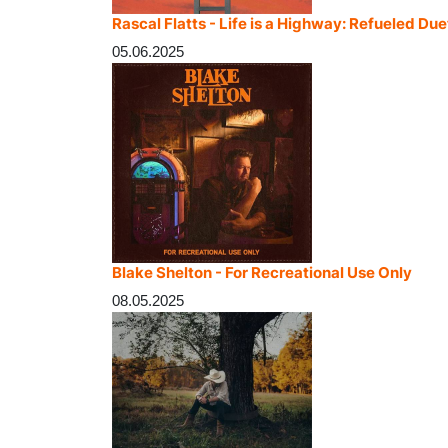
Rascal Flatts - Life is a Highway: Refueled Due
05.06.2025
Blake Shelton - For Recreational Use Only
08.05.2025