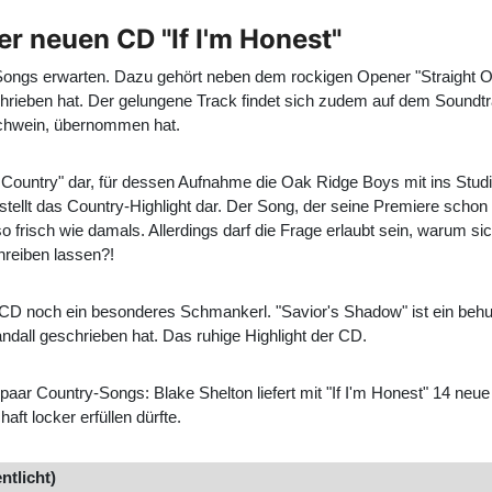
r neuen CD "If I'm Honest"
ongs erwarten. Dazu gehört neben dem rockigen Opener "Straight Ou
rieben hat. Der gelungene Track findet sich zudem auf dem Soundtr
Schwein, übernommen hat.
 Country" dar, für dessen Aufnahme die Oak Ridge Boys mit ins Studio
" stellt das Country-Highlight dar. Der Song, der seine Premiere sch
so frisch wie damals. Allerdings darf die Frage erlaubt sein, warum s
hreiben lassen?!
r CD noch ein besonderes Schmankerl. "Savior's Shadow" ist ein beh
all geschrieben hat. Das ruhige Highlight der CD.
paar Country-Songs: Blake Shelton liefert mit "If I'm Honest" 14 neu
t locker erfüllen dürfte.
ntlicht)