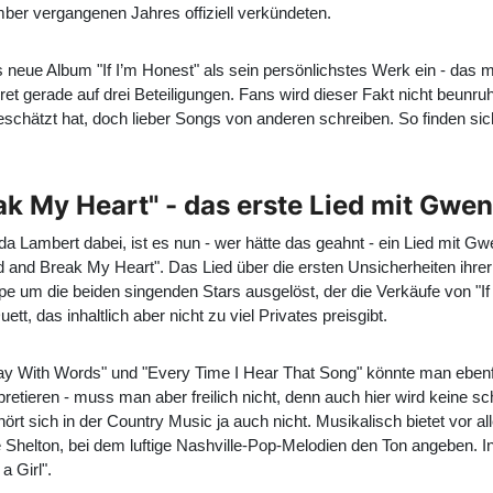
er vergangenen Jahres offiziell verkündeten.
neue Album "If I’m Honest" als sein persönlichstes Werk ein - das m
ret gerade auf drei Beteiligungen. Fans wird dieser Fakt nicht beu
eschätzt hat, doch lieber Songs von anderen schreiben. So finden si
 My Heart" - das erste Lied mit Gwen
Lambert dabei, ist es nun - wer hätte das geahnt - ein Lied mit Gwe
and Break My Heart". Das Lied über die ersten Unsicherheiten ihrer
pe um die beiden singenden Stars ausgelöst, der die Verkäufe von "If 
t, das inhaltlich aber nicht zu viel Privates preisgibt.
a Way With Words" und "Every Time I Hear That Song" könnte man ebenf
retieren - muss man aber freilich nicht, denn auch hier wird keine
rt sich in der Country Music ja auch nicht. Musikalisch bietet vor a
Shelton, bei dem luftige Nashville-Pop-Melodien den Ton angeben. In
 Girl".