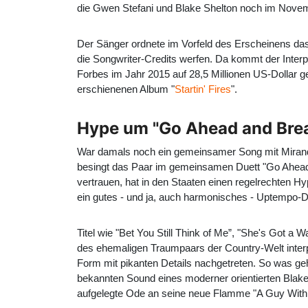
die Gwen Stefani und Blake Shelton noch im Novemb
Der Sänger ordnete im Vorfeld des Erscheinens das 
die Songwriter-Credits werfen. Da kommt der Interp
Forbes im Jahr 2015 auf 28,5 Millionen US-Dollar g
erschienenen Album "
Startin' Fires
".
Hype um "Go Ahead and Break
War damals noch ein gemeinsamer Song mit Miranda 
besingt das Paar im gemeinsamen Duett "Go Ahead 
vertrauen, hat in den Staaten einen regelrechten Hy
ein gutes - und ja, auch harmonisches - Uptempo-Duet
Titel wie "Bet You Still Think of Me”, "She's Got 
des ehemaligen Traumpaars der Country-Welt interp
Form mit pikanten Details nachgetreten. So was gehö
bekannten Sound eines moderner orientierten Blake 
aufgelegte Ode an seine neue Flamme "A Guy With a