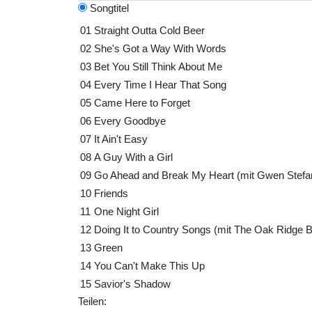
Songtitel
01
Straight Outta Cold Beer
02
She's Got a Way With Words
03
Bet You Still Think About Me
04
Every Time I Hear That Song
05
Came Here to Forget
06
Every Goodbye
07
It Ain't Easy
08
A Guy With a Girl
09
Go Ahead and Break My Heart (mit Gwen Stefan
10
Friends
11
One Night Girl
12
Doing It to Country Songs (mit The Oak Ridge 
13
Green
14
You Can't Make This Up
15
Savior's Shadow
Teilen: