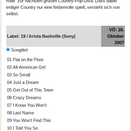
Ride" zur nächsten großen Country-Pop-Diva. Dass dabei
erdiger Country nur eine Nebenrolle spielt, versteht sich von
selbst.
VÖ: 26.
Label: 19 / Arista Nashville (Sony)
Oktober
2007
Songtitel
01
Flat on the Floor
02
All-American Girl
03
So Small
04
Just a Dream
05
Get Out of This Town
06
Crazy Dreams
07
I Know You Won't
08
Last Name
09
You Won't Find This
10
I Told You So