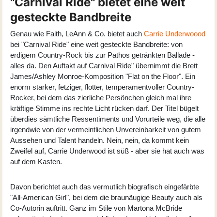
"Carnival Ride" bietet eine weit
gesteckte Bandbreite
Genau wie Faith, LeAnn & Co. bietet auch
Carrie Underwoood
bei "Carnival Ride" eine weit gesteckte Bandbreite: von
erdigem Country-Rock bis zur Pathos getränkten Ballade -
alles da. Den Auftakt auf Carnival Ride" übernimmt die Brett
James/Ashley Monroe-Komposition "Flat on the Floor". Ein
enorm starker, fetziger, flotter, temperamentvoller Country-
Rocker, bei dem das zierliche Persönchen gleich mal ihre
kräftige Stimme ins rechte Licht rücken darf. Der Titel bügelt
überdies sämtliche Ressentiments und Vorurteile weg, die alle
irgendwie von der vermeintlichen Unvereinbarkeit von gutem
Aussehen und Talent handeln. Nein, nein, da kommt kein
Zweifel auf, Carrie Underwood ist süß - aber sie hat auch was
auf dem Kasten.
Davon berichtet auch das vermutlich biografisch eingefärbte
"All-American Girl", bei dem die braunäugige Beauty auch als
Co-Autorin auftritt. Ganz im Stile von Martona McBride