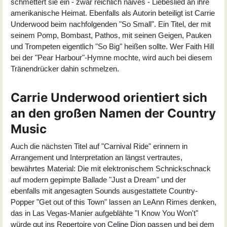
schmettert sie ein - zwar reichlich naives - Liebeslied an ihre
amerikanische Heimat. Ebenfalls als Autorin beteiligt ist Carrie
Underwood beim nachfolgenden "So Small". Ein Titel, der mit
seinem Pomp, Bombast, Pathos, mit seinen Geigen, Pauken
und Trompeten eigentlich "So Big" heißen sollte. Wer Faith Hill
bei der "Pear Harbour"-Hymne mochte, wird auch bei diesem
Tränendrücker dahin schmelzen.
Carrie Underwood orientiert sich
an den großen Namen der Country
Music
Auch die nächsten Titel auf "Carnival Ride" erinnern in
Arrangement und Interpretation an längst vertrautes,
bewährtes Material: Die mit elektronischem Schnickschnack
auf modern gepimpte Ballade "Just a Dream" und der
ebenfalls mit angesagten Sounds ausgestattete Country-
Popper "Get out of this Town" lassen an LeAnn Rimes denken,
das in Las Vegas-Manier aufgeblähte "I Know You Won't"
würde gut ins Repertoire von Celine Dion passen und bei dem