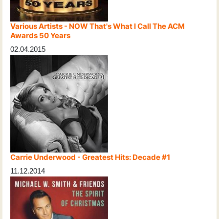
Various Artists - NOW That's What I Call The ACM
Awards 50 Years
02.04.2015
Carrie Underwood - Greatest Hits: Decade #1
11.12.2014