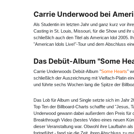
Carrie Underwood bei Ameri
Als Studentin im letzten Jahr und ganz kurz vor i
Casting in St. Louis, Missouri, für die Show und ih
schließlich auch den Titel als American Idol 2005. 
"American Idols Live!"-Tour und dem Abschluss ein
Das Debüt-Album "Some Hea
Carrie Underwoods Debüt-Album "
Some Hearts
" w
schließlich der Auszeichnung mit Vielfach-Platin ei
und führte sechs Wochen lang die Spitze der Billb
Das Lob für Album und Single setzte sich im Jahr 2
Top Ten der Billboard-Charts schaffte und "Jesus,
Underwood gewann dabei außerdem den Preis für di
Breakthrough Video (bestes Video eines neuen Küns
dieser Veranstaltung war. Obwohl ihre Laufbahn al
fortgeführt - fand sie die Zeit, ihren Abschluss zu