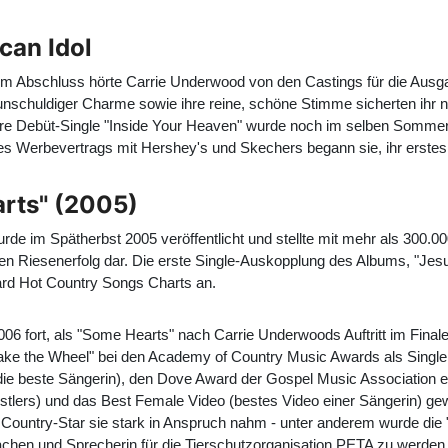
can Idol
hrem Abschluss hörte Carrie Underwood von den Castings für die Ausg
r unschuldiger Charme sowie ihre reine, schöne Stimme sicherten ihr ni
Ihre Debüt-Single "Inside Your Heaven" wurde noch im selben Sommer ve
es Werbevertrags mit Hershey's und Skechers begann sie, ihr erste
rts" (2005)
urde im Spätherbst 2005 veröffentlicht und stellte mit mehr als 300
nen Riesenerfolg dar. Die erste Single-Auskopplung des Albums, "Jesu
oard Hot Country Songs Charts an.
006 fort, als "Some Hearts" nach Carrie Underwoods Auftritt im Final
 Take the Wheel" bei den Academy of Country Music Awards als Singl
e beste Sängerin), den Dove Award der Gospel Music Association er
tlers) und das Best Female Video (bestes Video einer Sängerin) gewa
s Country-Star sie stark in Anspruch nahm - unter anderem wurde di
 machen und Sprecherin für die Tierschutzorganisation PETA zu werden