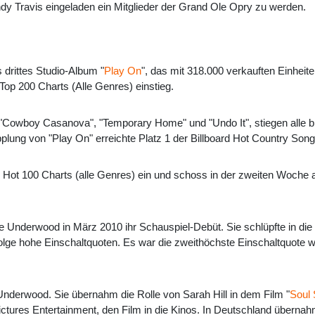
 Travis eingeladen ein Mitglieder der Grand Ole Opry zu werden.
drittes Studio-Album "
Play On
", das mit 318.000 verkauften Einheite
Top 200 Charts (Alle Genres) einstieg.
"Cowboy Casanova", "Temporary Home" und "Undo It", stiegen alle bis
pplung von "Play On" erreichte Platz 1 der Billboard Hot Country Son
 Hot 100 Charts (alle Genres) ein und schoss in der zweiten Woche au
e Underwood in März 2010 ihr Schauspiel-Debüt. Sie schlüpfte in die R
olge hohe Einschaltquoten. Es war die zweithöchste Einschaltquote wäh
Underwood. Sie übernahm die Rolle von Sarah Hill in dem Film "
Soul 
ictures Entertainment, den Film in die Kinos. In Deutschland überna