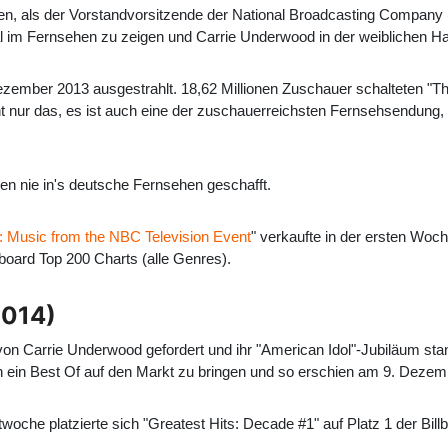
n, als der Vorstandvorsitzende der National Broadcasting Company
 im Fernsehen zu zeigen und Carrie Underwood in der weiblichen Haup
ember 2013 ausgestrahlt. 18,62 Millionen Zuschauer schalteten "The
ur das, es ist auch eine der zuschauerreichsten Fernsehsendung, 
n nie in's deutsche Fernsehen geschafft.
: Music from the NBC Television Event
" verkaufte in der ersten Woch
lboard Top 200 Charts (alle Genres).
2014)
von Carrie Underwood gefordert und ihr "American Idol"-Jubiläum sta
rn ein Best Of auf den Markt zu bringen und so erschien am 9. Dezem
twoche platzierte sich "Greatest Hits: Decade #1" auf Platz 1 der Bil