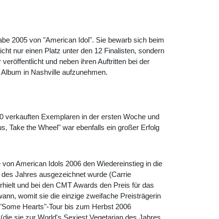
abe 2005 von "American Idol". Sie bewarb sich beim
cht nur einen Platz unter den 12 Finalisten, sondern
röffentlicht und neben ihren Auftritten bei der
s Album in Nashville aufzunehmen.
.000 verkauften Exemplaren in der ersten Woche und
s, Take the Wheel" war ebenfalls ein großer Erfolg
e von American Idols 2006 den Wiedereinstieg in die
e des Jahres ausgezeichnet wurde (Carrie
hielt und bei den CMT Awards den Preis für das
nn, womit sie die einzige zweifache Preisträgerin
e "Some Hearts"-Tour bis zum Herbst 2006
 (die sie zur World's Sexiest Vegetarian des Jahres