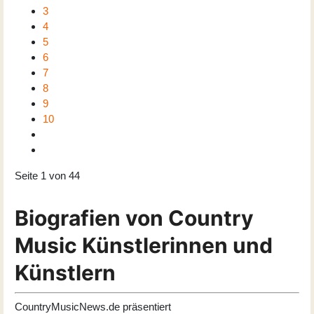
3
4
5
6
7
8
9
10
Seite 1 von 44
Biografien von Country
Music Künstlerinnen und
Künstlern
CountryMusicNews.de präsentiert