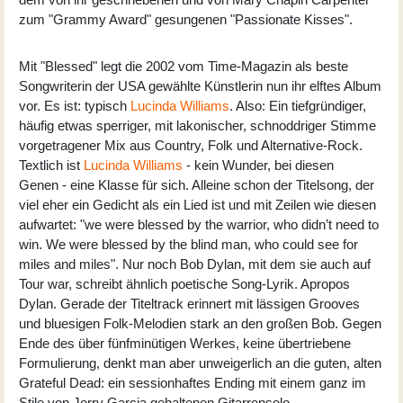
zum "Grammy Award" gesungenen "Passionate Kisses".
Mit "Blessed" legt die 2002 vom Time-Magazin als beste
Songwriterin der USA gewählte Künstlerin nun ihr elftes Album
vor. Es ist: typisch
Lucinda Williams
. Also: Ein tiefgründiger,
häufig etwas sperriger, mit lakonischer, schnoddriger Stimme
vorgetragener Mix aus Country, Folk und Alternative-Rock.
Textlich ist
Lucinda Williams
- kein Wunder, bei diesen
Genen - eine Klasse für sich. Alleine schon der Titelsong, der
viel eher ein Gedicht als ein Lied ist und mit Zeilen wie diesen
aufwartet: "we were blessed by the warrior, who didn’t need to
win. We were blessed by the blind man, who could see for
miles and miles". Nur noch Bob Dylan, mit dem sie auch auf
Tour war, schreibt ähnlich poetische Song-Lyrik. Apropos
Dylan. Gerade der Titeltrack erinnert mit lässigen Grooves
und bluesigen Folk-Melodien stark an den großen Bob. Gegen
Ende des über fünfminütigen Werkes, keine übertriebene
Formulierung, denkt man aber unweigerlich an die guten, alten
Grateful Dead: ein sessionhaftes Ending mit einem ganz im
Stile von Jerry Garcia gehaltenen Gitarrensolo.