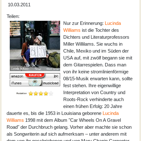
10.03.2011
Teilen:
Nur zur Erinnerung:
Lucinda
Williams
ist die Tochter des
Dichters und Literaturprofessors
Miller Willilams. Sie wuchs in
Chile, Mexiko und im Süden der
USA auf, mit zwölf begann sie mit
dem Gitarrespielen. Dass man
von ihr keine stromlinienförmige
08/15-Musik erwarten kann, sollte
fest stehen. Ihre eigenwillige
Interpretation von Country und
Roots-Rock verhinderte auch
einen frühen Erfolg: 20 Jahre
dauerte es, bis die 1953 in Louisiana geborene
Lucinda
Williams
1998 mit dem Album "Car Wheels On A Gravel
Road" der Durchbruch gelang. Vorher aber machte sie schon
als Songwriterin auf sich aufmerksam – unter anderem mit
dem von ihr geschriebenen und von Mary Chapin Carpenter