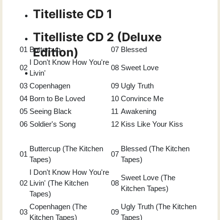
Titelliste CD 1
Titelliste CD 2 (Deluxe
01
Buttercup
Edition)
07
Blessed
I Don't Know How You're
02
08
Sweet Love
Livin'
03
Copenhagen
09
Ugly Truth
04
Born to Be Loved
10
Convince Me
05
Seeing Black
11
Awakening
06
Soldier's Song
12
Kiss Like Your Kiss
Buttercup (The Kitchen
Blessed (The Kitchen
01
07
Tapes)
Tapes)
I Don't Know How You're
Sweet Love (The
02
Livin' (The Kitchen
08
Kitchen Tapes)
Tapes)
Copenhagen (The
Ugly Truth (The Kitchen
03
09
Kitchen Tapes)
Tapes)