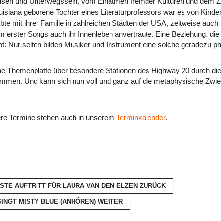
isen und Unterwegssein, vom Einatmen fremder Kulturen und dem Zu
isiana geborene Tochter eines Literaturprofessors war es von Kinde
e mit ihrer Familie in zahlreichen Städten der USA, zeitweise auch i
orm erster Songs auch ihr Innenleben anvertraute. Eine Beziehung, die
t: Nur selten bilden Musiker und Instrument eine solche geradezu phy
ine Themenplatte über besondere Stationen des Highway 20 durch die a
ekommen. Und kann sich nun voll und ganz auf die metaphysische Zwie
dere Termine stehen auch in unserem
Terminkalender
.
RSTE AUFTRITT FÜR LAURA VAN DEN ELZEN
ZURÜCK
SINGT MISTY BLUE (ANHÖREN)
WEITER