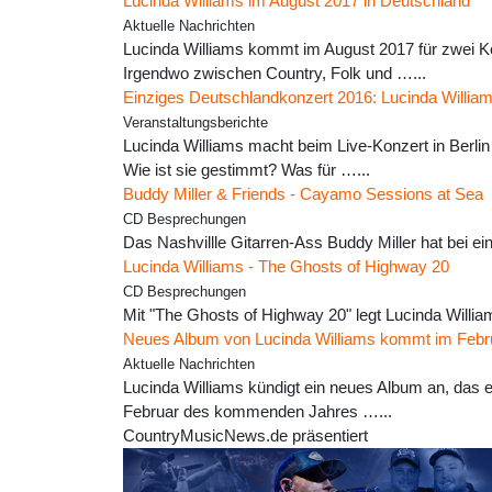
Lucinda Williams im August 2017 in Deutschland
Aktuelle Nachrichten
Lucinda Williams kommt im August 2017 für zwei Ko
Irgendwo zwischen Country, Folk und …...
Einziges Deutschlandkonzert 2016: Lucinda William
Veranstaltungsberichte
Lucinda Williams macht beim Live-Konzert in Berlin
Wie ist sie gestimmt? Was für …...
Buddy Miller & Friends - Cayamo Sessions at Sea
CD Besprechungen
Das Nashvillle Gitarren-Ass Buddy Miller hat bei ei
Lucinda Williams - The Ghosts of Highway 20
CD Besprechungen
Mit "The Ghosts of Highway 20" legt Lucinda Willia
Neues Album von Lucinda Williams kommt im Febr
Aktuelle Nachrichten
Lucinda Williams kündigt ein neues Album an, das e
Februar des kommenden Jahres …...
CountryMusicNews.de präsentiert