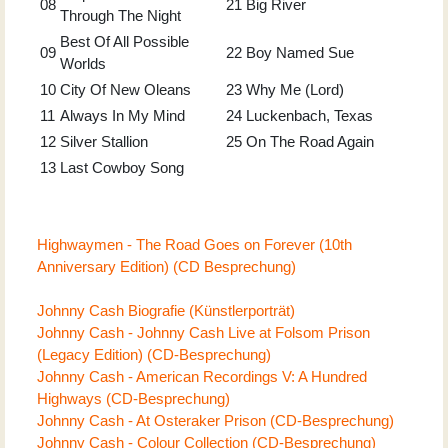
08
21
Big River
Through The Night
Best Of All Possible
09
22
Boy Named Sue
Worlds
10
City Of New Oleans
23
Why Me (Lord)
11
Always In My Mind
24
Luckenbach, Texas
12
Silver Stallion
25
On The Road Again
13
Last Cowboy Song
Highwaymen - The Road Goes on Forever (10th
Anniversary Edition) (CD Besprechung)
Johnny Cash Biografie (Künstlerporträt)
Johnny Cash - Johnny Cash Live at Folsom Prison
(Legacy Edition) (CD-Besprechung)
Johnny Cash - American Recordings V: A Hundred
Highways (CD-Besprechung)
Johnny Cash - At Osteraker Prison (CD-Besprechung)
Johnny Cash - Colour Collection (CD-Besprechung)