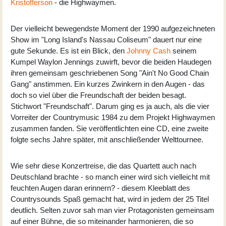
Kristofferson
- die Highwaymen.
Der vielleicht bewegendste Moment der 1990 aufgezeichneten
Show im "Long Island's Nassau Coliseum" dauert nur eine
gute Sekunde. Es ist ein Blick, den
Johnny Cash
seinem
Kumpel Waylon Jennings zuwirft, bevor die beiden Haudegen
ihren gemeinsam geschriebenen Song "Ain't No Good Chain
Gang" anstimmen. Ein kurzes Zwinkern in den Augen - das
doch so viel über die Freundschaft der beiden besagt.
Stichwort "Freundschaft". Darum ging es ja auch, als die vier
Vorreiter der Countrymusic 1984 zu dem Projekt Highwaymen
zusammen fanden. Sie veröffentlichten eine CD, eine zweite
folgte sechs Jahre später, mit anschließender Welttournee.
Wie sehr diese Konzertreise, die das Quartett auch nach
Deutschland brachte - so manch einer wird sich vielleicht mit
feuchten Augen daran erinnern? - diesem Kleeblatt des
Countrysounds Spaß gemacht hat, wird in jedem der 25 Titel
deutlich. Selten zuvor sah man vier Protagonisten gemeinsam
auf einer Bühne, die so miteinander harmonieren, die so