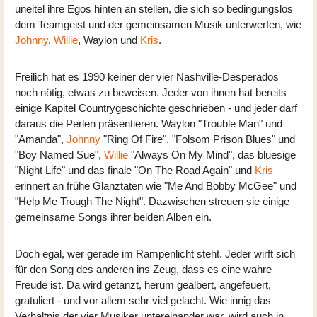
uneitel ihre Egos hinten an stellen, die sich so bedingungslos
dem Teamgeist und der gemeinsamen Musik unterwerfen, wie
Johnny
,
Willie
, Waylon und
Kris
.
Freilich hat es 1990 keiner der vier Nashville-Desperados
noch nötig, etwas zu beweisen. Jeder von ihnen hat bereits
einige Kapitel Countrygeschichte geschrieben - und jeder darf
daraus die Perlen präsentieren. Waylon "Trouble Man" und
"Amanda",
Johnny
"Ring Of Fire", "Folsom Prison Blues" und
"Boy Named Sue",
Willie
"Always On My Mind", das bluesige
"Night Life" und das finale "On The Road Again" und
Kris
erinnert an frühe Glanztaten wie "Me And Bobby McGee" und
"Help Me Trough The Night". Dazwischen streuen sie einige
gemeinsame Songs ihrer beiden Alben ein.
Doch egal, wer gerade im Rampenlicht steht. Jeder wirft sich
für den Song des anderen ins Zeug, dass es eine wahre
Freude ist. Da wird getanzt, herum gealbert, angefeuert,
gratuliert - und vor allem sehr viel gelacht. Wie innig das
Verhältnis der vier Musiker untereinander war, wird auch in