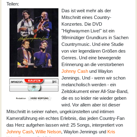
Teilen:
Das ist weit mehr als der
Mitschnitt eines Country-
Konzertes. Die DVD
"Highwaymen Live!" ist ein
98minütiger Grundkurs in Sachen
Countrymusic. Und eine Studie
von vier legendären Größen des
Genres. Und eine bewegende
Erinnerung an die verstorbenen
Johnny Cash
und Waylon
Jennings. Und - wenn wir schon
melancholisch werden - ein
Zeitdokument einer All-Star-Band,
die es so leider nie wieder geben
wird. Vor allem aber ist dieser
Mitschnitt in seiner nahen, ungekünstelten und intimen
Kameraführung ein echtes Erlebnis, das jeden Country-Fan
das Herz aufgehen lassen wird: 25 Songs, interpretiert von
Johnny Cash
,
Willie Nelson
, Waylon Jennings und
Kris