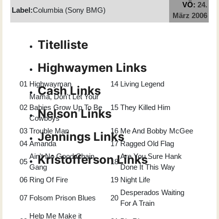
VÖ:
24.
Label:
Columbia (Sony BMG)
März 2006
Titelliste
Highwaymen Links
01
Highwayman
14
Living Legend
Cash Links
Mama, Don't Let Your
02
Babies Grow Up To Be
15
They Killed Him
Nelson Links
Cowboys
03
Trouble Man
16
Me And Bobby McGee
Jennings Links
04
Amanda
17
Ragged Old Flag
Ain't No Good Chain
Are You Sure Hank
Kristofferson Links
05
18
Gang
Done It This Way
06
Ring Of Fire
19
Night Life
Desperados Waiting
07
Folsom Prison Blues
20
For A Train
Help Me Make it