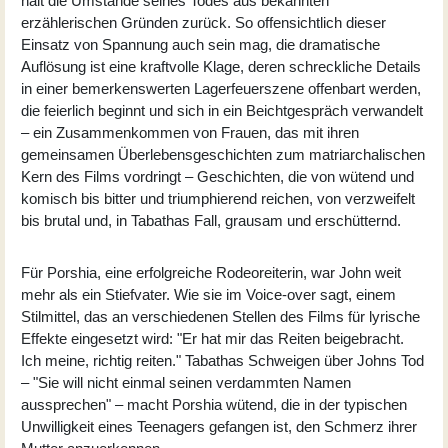
hält die Umstände seines Todes aus bekannten
erzählerischen Gründen zurück. So offensichtlich dieser
Einsatz von Spannung auch sein mag, die dramatische
Auflösung ist eine kraftvolle Klage, deren schreckliche Details
in einer bemerkenswerten Lagerfeuerszene offenbart werden,
die feierlich beginnt und sich in ein Beichtgespräch verwandelt
– ein Zusammenkommen von Frauen, das mit ihren
gemeinsamen Überlebensgeschichten zum matriarchalischen
Kern des Films vordringt – Geschichten, die von wütend und
komisch bis bitter und triumphierend reichen, von verzweifelt
bis brutal und, in Tabathas Fall, grausam und erschütternd.
Für Porshia, eine erfolgreiche Rodeoreiterin, war John weit
mehr als ein Stiefvater. Wie sie im Voice-over sagt, einem
Stilmittel, das an verschiedenen Stellen des Films für lyrische
Effekte eingesetzt wird: "Er hat mir das Reiten beigebracht.
Ich meine, richtig reiten." Tabathas Schweigen über Johns Tod
– "Sie will nicht einmal seinen verdammten Namen
aussprechen" – macht Porshia wütend, die in der typischen
Unwilligkeit eines Teenagers gefangen ist, den Schmerz ihrer