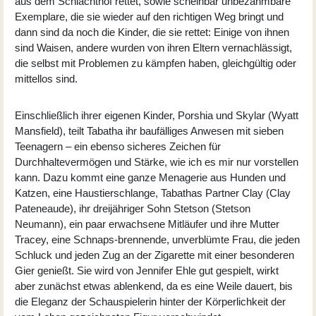
aus dem Schlachthof rettet, sowie scheinbar unbezähmbare
Exemplare, die sie wieder auf den richtigen Weg bringt und
dann sind da noch die Kinder, die sie rettet: Einige von ihnen
sind Waisen, andere wurden von ihren Eltern vernachlässigt,
die selbst mit Problemen zu kämpfen haben, gleichgültig oder
mittellos sind.
Einschließlich ihrer eigenen Kinder, Porshia und Skylar (
Wyatt
Mansfield
), teilt Tabatha ihr baufälliges Anwesen mit sieben
Teenagern – ein ebenso sicheres Zeichen für
Durchhaltevermögen und Stärke, wie ich es mir nur vorstellen
kann. Dazu kommt eine ganze Menagerie aus Hunden und
Katzen, eine Haustierschlange, Tabathas Partner Clay (
Clay
Pateneaude
), ihr dreijähriger Sohn Stetson (
Stetson
Neumann
), ein paar erwachsene Mitläufer und ihre Mutter
Tracey, eine Schnaps-brennende, unverblümte Frau, die jeden
Schluck und jeden Zug an der Zigarette mit einer besonderen
Gier genießt. Sie wird von Jennifer Ehle gut gespielt, wirkt
aber zunächst etwas ablenkend, da es eine Weile dauert, bis
die Eleganz der Schauspielerin hinter der Körperlichkeit der