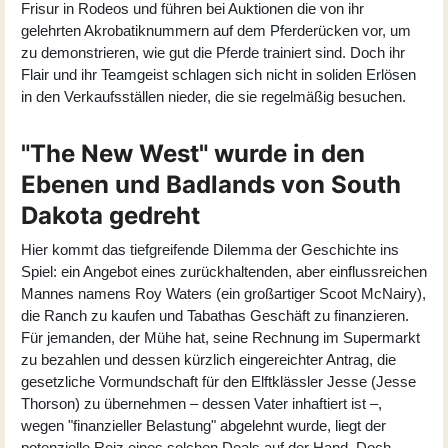
Frisur in Rodeos und führen bei Auktionen die von ihr
gelehrten Akrobatiknummern auf dem Pferderücken vor, um
zu demonstrieren, wie gut die Pferde trainiert sind. Doch ihr
Flair und ihr Teamgeist schlagen sich nicht in soliden Erlösen
in den Verkaufsställen nieder, die sie regelmäßig besuchen.
"The New West" wurde in den
Ebenen und Badlands von South
Dakota gedreht
Hier kommt das tiefgreifende Dilemma der Geschichte ins
Spiel: ein Angebot eines zurückhaltenden, aber einflussreichen
Mannes namens Roy Waters (ein großartiger
Scoot McNairy
),
die Ranch zu kaufen und Tabathas Geschäft zu finanzieren.
Für jemanden, der Mühe hat, seine Rechnung im Supermarkt
zu bezahlen und dessen kürzlich eingereichter Antrag, die
gesetzliche Vormundschaft für den Elftklässler Jesse (
Jesse
Thorson
) zu übernehmen – dessen Vater inhaftiert ist –,
wegen "finanzieller Belastung" abgelehnt wurde, liegt der
potenzielle Reiz eines solchen Deals auf der Hand. Doch