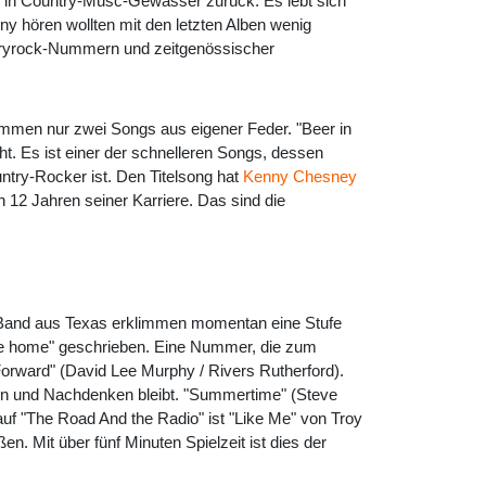
 in Country-Musc-Gewässer zurück. Es lebt sich
ny hören wollten mit den letzten Alben wenig
ntryrock-Nummern und zeitgenössischer
ammen nur zwei Songs aus eigener Feder. "Beer in
. Es ist einer der schnelleren Songs, dessen
untry-Rocker ist. Den Titelsong hat
Kenny Chesney
12 Jahren seiner Karriere. Das sind die
s Band aus Texas erklimmen momentan eine Stufe
e home" geschrieben. Eine Nummer, die zum
 Forward" (David Lee Murphy / Rivers Rutherford).
en und Nachdenken bleibt. "Summertime" (Steve
uf "The Road And the Radio" ist "Like Me" von Troy
 Mit über fünf Minuten Spielzeit ist dies der