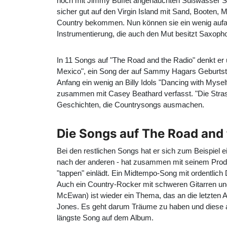
noch mit Jimmy Buffet angehauchten Süßwasser So
sicher gut auf den Virgin Island mit Sand, Booten,
Country bekommen. Nun können sie ein wenig aufat
Instrumentierung, die auch den Mut besitzt Saxoph
In 11 Songs auf "The Road and the Radio" denkt e
Mexico", ein Song der auf Sammy Hagars Geburtstag
Anfang ein wenig an Billy Idols "Dancing with Mysel
zusammen mit Casey Beathard verfasst. "Die Strass
Geschichten, die Countrysongs ausmachen.
Die Songs auf The Road and 
Bei den restlichen Songs hat er sich zum Beispie
nach der anderen - hat zusammen mit seinem Pro
"tappen" einlädt. Ein Midtempo-Song mit ordentlich 
Auch ein Country-Rocker mit schweren Gitarren un
McEwan) ist wieder ein Thema, das an die letzten A
Jones. Es geht darum Träume zu haben und diese auc
längste Song auf dem Album.