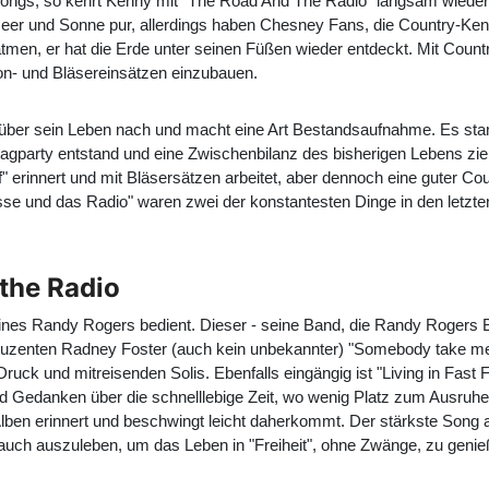
ngs, so kehrt Kenny mit "The Road And The Radio" langsam wieder
 Meer und Sonne pur, allerdings haben Chesney Fans, die Country-Ken
men, er hat die Erde unter seinen Füßen wieder entdeckt. Mit Cou
on- und Bläsereinsätzen einzubauen.
r über sein Leben nach und macht eine Art Bestandsaufnahme. Es st
party entstand und eine Zwischenbilanz des bisherigen Lebens zieht
f" erinnert und mit Bläsersätzen arbeitet, aber dennoch eine guter Co
e und das Radio" waren zwei der konstantesten Dinge in den letzten 
the Radio
l eines Randy Rogers bedient. Dieser - seine Band, die Randy Roger
duzenten Radney Foster (auch kein unbekannter) "Somebody take m
Druck und mitreisenden Solis. Ebenfalls eingängig ist "Living in Fast
d Gedanken über die schnelllebige Zeit, wo wenig Platz zum Ausruh
lben erinnert und beschwingt leicht daherkommt. Der stärkste Song a
h auszuleben, um das Leben in "Freiheit", ohne Zwänge, zu genießen.