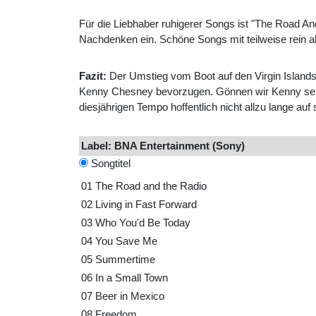
Für die Liebhaber ruhigerer Songs ist "The Road A
Nachdenken ein. Schöne Songs mit teilweise rein ak
Fazit:
Der Umstieg vom Boot auf den Virgin Islands
Kenny Chesney bevorzugen. Gönnen wir Kenny seinen
diesjährigen Tempo hoffentlich nicht allzu lange auf
Label: BNA Entertainment (Sony)
Songtitel
01
The Road and the Radio
02
Living in Fast Forward
03
Who You'd Be Today
04
You Save Me
05
Summertime
06
In a Small Town
07
Beer in Mexico
08
Freedom