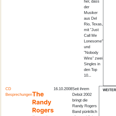
her, dass
der
Musiker
aus Del
Rio, Texas,
mit "Just
Call Me
Lonesome"
und
"Nobody
Wins" zwei
Singles in
den Top
10...
CD
16.10.2008
Seit ihrem
WEITE
The
Besprechungen
Debüt 2002
bringt die
Randy
Randy Rogers
Rogers
Band pünktlich