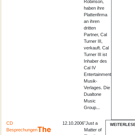
Robinson,
haben ihre
Plattenfirma
an ihren
dritten
Partner, Cal
Turner III,
verkauft. Cal
Turner III ist
Inhaber des
Cal IV
Entertainment
Musik-
Verlages. Die
Dualtone
Music
Group...
CD
12.10.2006
"Just a
WEITERLES
The
Besprechungen
Matter of