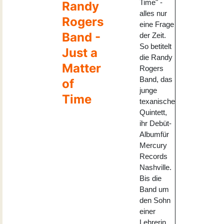
Time" -
Randy
alles nur
Rogers
eine Frage
Band -
der Zeit.
So betitelt
Just a
die Randy
Matter
Rogers
Band, das
of
junge
Time
texanische
Quintett,
ihr Debüt-
Albumfür
Mercury
Records
Nashville.
Bis die
Band um
den Sohn
einer
Lehrerin