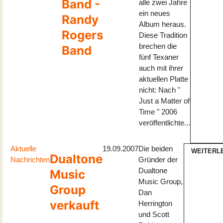
Band -
alle zwei Jahre
ein neues
Randy
Album heraus.
Rogers
Diese Tradition
brechen die
Band
fünf Texaner
auch mit ihrer
aktuellen Platte
nicht: Nach "
Just a Matter of
Time " 2006
veröffentlichte...
Aktuelle
19.09.2007
Die beiden
WEITERL
Dualtone
Nachrichten
Gründer der
Dualtone
Music
Music Group,
Group
Dan
verkauft
Herrington
und Scott