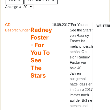
FILTER
ZURÜCKSETZEN
Anzeige #
CD
18.09.2017
"For You to
WEITER
Radney
Besprechungen
See the Stars"
von Radney
Foster
Foster ist
- For
melancholisch
You To
schön. Ob
sich Radney
See
Foster vor
The
bald 40
Jahren
Stars
ausgemalt
hätte, dass er
im Jahre 2017
immer noch
auf der Bühne
stehen und