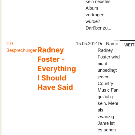
sein neustes
Album
vortragen
würde?
Darüber zu...
CD
15.05.2014
Der Name
WEIT
Radney
Besprechungen
Radney
Foster wird
Foster -
nicht
Everything
unbedingt
I Should
jedem
Country
Have Said
Music Fan
geläufig
sein. Mehr
als
zwanzig
Jahre ist
es schon