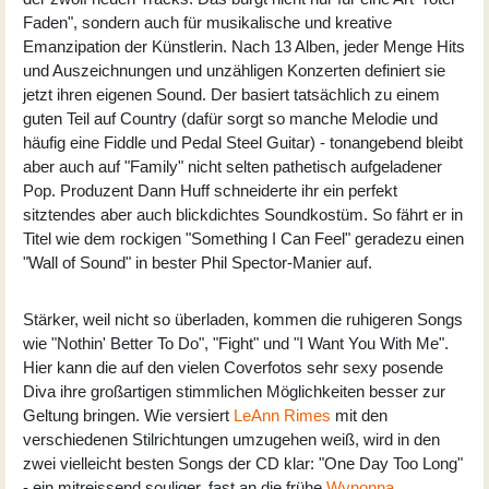
Faden", sondern auch für musikalische und kreative
Emanzipation der Künstlerin. Nach 13 Alben, jeder Menge Hits
und Auszeichnungen und unzähligen Konzerten definiert sie
jetzt ihren eigenen Sound. Der basiert tatsächlich zu einem
guten Teil auf Country (dafür sorgt so manche Melodie und
häufig eine Fiddle und Pedal Steel Guitar) - tonangebend bleibt
aber auch auf "Family" nicht selten pathetisch aufgeladener
Pop. Produzent Dann Huff schneiderte ihr ein perfekt
sitztendes aber auch blickdichtes Soundkostüm. So fährt er in
Titel wie dem rockigen "Something I Can Feel" geradezu einen
"Wall of Sound" in bester Phil Spector-Manier auf.
Stärker, weil nicht so überladen, kommen die ruhigeren Songs
wie "Nothin' Better To Do", "Fight" und "I Want You With Me".
Hier kann die auf den vielen Coverfotos sehr sexy posende
Diva ihre großartigen stimmlichen Möglichkeiten besser zur
Geltung bringen. Wie versiert
LeAnn Rimes
mit den
verschiedenen Stilrichtungen umzugehen weiß, wird in den
zwei vielleicht besten Songs der CD klar: "One Day Too Long"
- ein mitreissend souliger, fast an die frühe
Wynonna