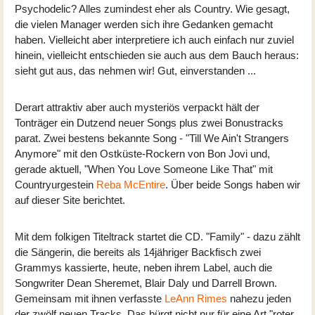
Psychodelic? Alles zumindest eher als Country. Wie gesagt,
die vielen Manager werden sich ihre Gedanken gemacht
haben. Vielleicht aber interpretiere ich auch einfach nur zuviel
hinein, vielleicht entschieden sie auch aus dem Bauch heraus:
sieht gut aus, das nehmen wir! Gut, einverstanden ...
Derart attraktiv aber auch mysteriös verpackt hält der
Tonträger ein Dutzend neuer Songs plus zwei Bonustracks
parat. Zwei bestens bekannte Song - "Till We Ain't Strangers
Anymore" mit den Ostküste-Rockern von Bon Jovi und,
gerade aktuell, "When You Love Someone Like That" mit
Countryurgestein
Reba McEntire
. Über beide Songs haben wir
auf dieser Site berichtet.
Mit dem folkigen Titeltrack startet die CD. "Family" - dazu zählt
die Sängerin, die bereits als 14jähriger Backfisch zwei
Grammys kassierte, heute, neben ihrem Label, auch die
Songwriter Dean Sheremet, Blair Daly und Darrell Brown.
Gemeinsam mit ihnen verfasste
LeAnn Rimes
nahezu jeden
der zwölf neuen Tracks. Das bürgt nicht nur für eine Art "roter