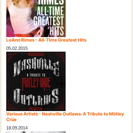
LeAnn Rimes - All-Time Greatest Hits
05.02.2015
Various Artists - Nashville Outlaws: A Tribute to Mötley
Crüe
18.09.2014