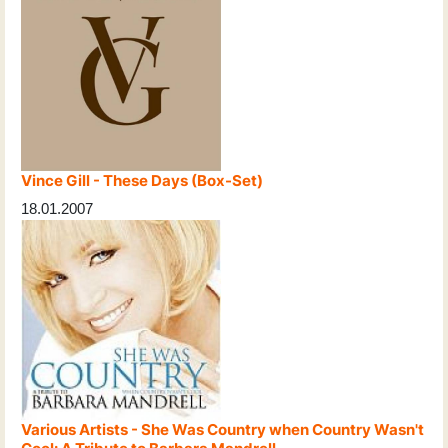
Vince Gill - These Days (Box-Set)
18.01.2007
Various Artists - She Was Country when Country Wasn't