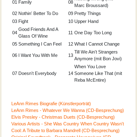
01
Family
08
Marc Broussard)
02
Nothin' Better To Do
09
Pretty Things
03
Fight
10
Upper Hand
Good Friends And A
04
11
One Day Too Long
Glass Of Wine
05
Something I Can Feel
12
What I Cannot Change
Till We Ain't Strangers
06
I Want You With Me
13
Anymore (mit Bon Jovi)
When You Love
07
Doesn't Everybody
14
Someone Like That (mit
Reba McEntire)
LeAnn Rimes Biografie (Künstlerporträt)
LeAnn Rimes - Whatever We Wanna (CD-Besprechung)
Elvis Presley - Christmas Duets (CD-Besprechung)
Various Artists - She Was Country When Country Wasn't
Cool: A Tribute to Barbara Mandrell (CD-Besprechung)