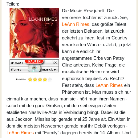
Teilen:
Die Music Row jubelt: Die
verlorene Tochter ist zurück. Sie,
LeAnn Rimes
, das größte Talent
der letzten Dekaden, ist zurück
gekehrt zu ihren, fest im Country
verankerten Wurzeln. Jetzt, ja jetzt
kann sie endlich ihr
angestammtes Erbe von Patsy
Cline antreten. Keine Frage, die
musikalische Heimkehr wird
euphorisch bejubelt. Zu Recht?
Fest steht, dass
LeAnn Rimes
ein
Phänomen ist. Man muss sich nur
einmal klar machen, dass man sie - hört man ihren Namen -
sofort mit den ganz Großen, mit den seit ewigen Zeiten
etablierten Nashville-Acts in Verbindung bringt. Dabei ist die
aus Jackson, Mississippi gerade mal 25 Jahre alt. Ein Alter, in
dem die meisten Newcomer gerade mal ihr Debüt vorlegen -
LeAnn Rimes
mit "Family" dagegen bereits ihr 14. Album. Und