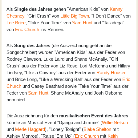
Als
Single des Jahres
gehen "American Kids" von
Kenny
Chesney
, "Girl Crush" von
Little Big Town
, "I Don't Dance" von
Lee Brice
, "Take Your Time" von
Sam Hunt
und "Talladega"
von
Eric Church
ins Rennen.
Als
Song des Jahres
(die Auszeichnung geht an die
Songschreiber) wurden "American Kids" aus der Feder von
Rodney Clawson, Luke Laird und Shane McAnally, "Girl
Crush" aus der Feder von Liz Rose, Lori McKenna und Hillary
Lindsey, "Like a Cowboy" aus der Feder von
Randy Houser
und Brice Long, "Like a Wrecking Ball" aus der Feder von
Eric
Church
und Casey Beathard sowie "Take Your Time" aus der
Feder von
Sam Hunt
, Shane McAnally und Josh Osborne
nominiert.
Die Auszeichnung für den
musikalischen Event des Jahres
könnte an Musical Event "Django and Jimmie" (
Willie Nelson
und
Merle Haggard
), "Lonely Tonight" (
Blake Shelton
mit
Ashley Monroe), "Raise 'Em Up" (
Eric Church
mit
Keith