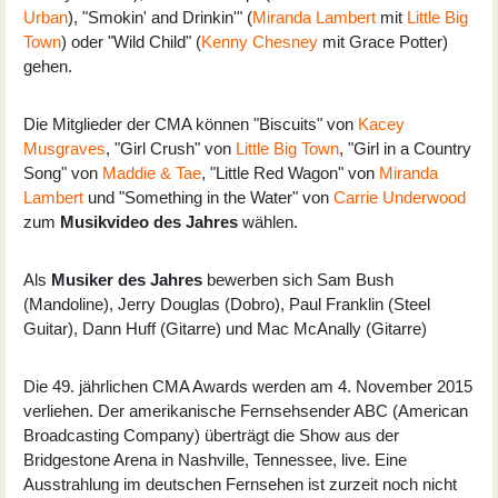
Urban
), "Smokin' and Drinkin'" (
Miranda Lambert
mit
Little Big
Town
) oder "Wild Child" (
Kenny Chesney
mit Grace Potter)
gehen.
Die Mitglieder der CMA können "Biscuits" von
Kacey
Musgraves
, "Girl Crush" von
Little Big Town
, "Girl in a Country
Song" von
Maddie & Tae
, "Little Red Wagon" von
Miranda
Lambert
und "Something in the Water" von
Carrie Underwood
zum
Musikvideo des Jahres
wählen.
Als
Musiker des Jahres
bewerben sich Sam Bush
(Mandoline), Jerry Douglas (Dobro), Paul Franklin (Steel
Guitar), Dann Huff (Gitarre) und Mac McAnally (Gitarre)
Die
49. jährlichen CMA Awards
werden am 4. November 2015
verliehen. Der amerikanische Fernsehsender ABC (American
Broadcasting Company) überträgt die Show aus der
Bridgestone Arena in Nashville, Tennessee, live. Eine
Ausstrahlung im deutschen Fernsehen ist zurzeit noch nicht