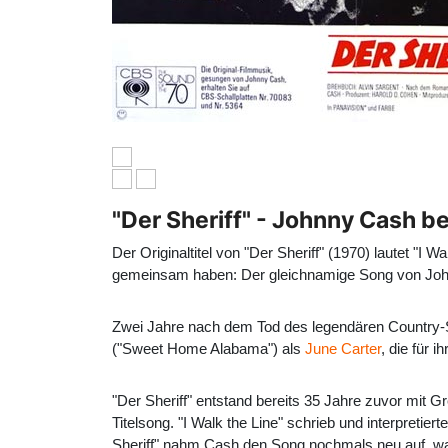
"Der Sheriff" - Johnny Cash b
Der Originaltitel von "Der Sheriff" (1970) lautet "I Wa
gemeinsam haben: Der gleichnamige Song von Jo
Zwei Jahre nach dem Tod des legendären Country-S
("Sweet Home Alabama") als
June Carter
, die für 
"Der Sheriff" entstand bereits 35 Jahre zuvor mit Gr
Titelsong. "I Walk the Line" schrieb und interpreti
Sheriff" nahm Cash den Song nochmals neu auf, was 