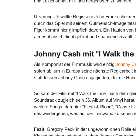
und Leidenschaft hin- und hergerissen zu werden.
Ursprünglich wollte Regisseur
John Frankenheimer
durch das Spiel mit seinem Gutmensch-Image tatsächl
Figur kommt hier glimpflich davon. Ein Haufen von H
atmosphärisch dicht gefilmt und spannend erzählt.
Johnny Cash mit "I Walk the
Als Komponist der Filmmusik wird einzig
Johnny C
sofort ab, um in Europa seine nächste Regiearbeit i
stattdessen Johnny Cash engagierten, der die Handl
So kam der Film mit "I Walk the Line" nach dem g
Soundtrack zugleich sein 36. Album auf Vinyl heraus
weitere Songs, darunter "Flesh & Blood", "Cause I L
das wiedergeben, was auf der Leinwand zu sehen ist.
Fazit
: Gregory Peck in der ungewöhnlichen Rolle ei
Kleinstadtleben entsteht, zu dem Johnny Cash den 