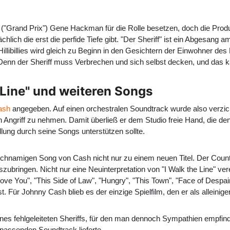
("Grand Prix") Gene Hackman für die Rolle besetzen, doch die Prod
ich die erst die perfide Tiefe gibt. "Der Sheriff" ist ein Abgesang 
illibillies wird gleich zu Beginn in den Gesichtern der Einwohner de
 Denn der Sheriff muss Verbrechen und sich selbst decken, und das k
 Line" und weiteren Songs
ash
angegeben. Auf einen orchestralen Soundtrack wurde also verzic
n Angriff zu nehmen. Damit überließ er dem Studio freie Hand, die den
ung durch seine Songs unterstützen sollte.
leichnamigen Song von Cash nicht nur zu einem neuen Titel. Der Co
zubringen. Nicht nur eine Neuinterpretation von "I Walk the Line" ver
ove You", "This Side of Law", "Hungry", "This Town", "Face of Despai
 Für Johnny Cash blieb es der einzige Spielfilm, den er als alleiniger
nes fehlgeleiteten Sheriffs, für den man dennoch Sympathien empfind
passenden Soundtrack lieferte.