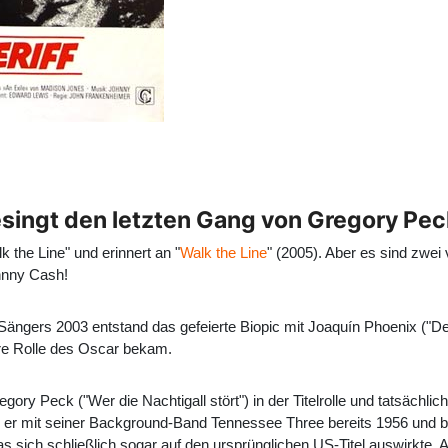
esingt den letzten Gang von Gregory Pec
lk the Line" und erinnert an "
Walk the Line
" (2005). Aber es sind zwei 
hnny Cash!
ängers 2003 entstand das gefeierte Biopic mit Joaquín Phoenix ("D
ihre Rolle des Oscar bekam.
egory Peck ("Wer die Nachtigall stört") in der Titelrolle und tatsäch
erte er mit seiner Background-Band Tennessee Three bereits 1956 und b
sich schließlich sogar auf den ursprünglichen US-Titel auswirkte. A