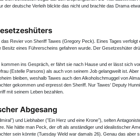
 Nur der deutsche Verleih blickte das nicht und brachte das Drama e
Gesetzeshüters
 das Revier von Sheriff Tawes (
Gregory Peck
). Eines Tages verfolg
e Besitz eines Führerscheins gefahren wurde. Der Gesetzeshüter drü
e kommen ins Gespräch, er fährt sie nach Hause und er lässt sich 
frau (
Estelle Parsons
) als auch von seinem Job gelangweilt ist. Ab
eheim bleiben, weshalb Tawes auch den Alkoholschmuggel von Almas
Tochter gekommen und erpresst den Sheriff. Nur Tawes‘ Deputy Hunnic
riff mit seinem Leben bezahlen.
nischer Abgesang
ral") und Liebhaber ("Ein Herz und eine Krone"), selten Antagonisten
ere. Nie hätte man Peck, der oft als anständiger und idealistischer A
 Tochter sein könnte (Tuesday Weld war damals 26). Genau das aber