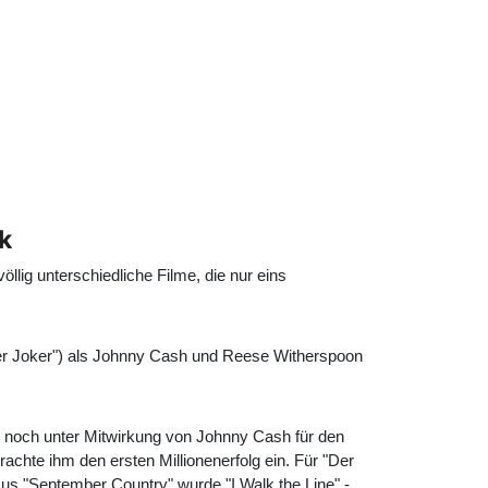
k
völlig unterschiedliche Filme, die nur eins
er Joker") als Johnny Cash und Reese Witherspoon
lich noch unter Mitwirkung von Johnny Cash für den
rachte ihm den ersten Millionenerfolg ein. Für "Der
us "September Country" wurde "I Walk the Line" -