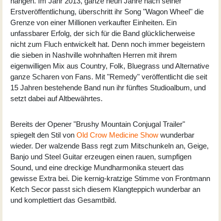
hängen. Im Jahr 2013, ganze neun Jahre nach seiner
Erstveröffentlichung, überschritt ihr Song "Wagon Wheel" die
Grenze von einer Millionen verkaufter Einheiten. Ein
unfassbarer Erfolg, der sich für die Band glücklicherweise
nicht zum Fluch entwickelt hat. Denn noch immer begeistern
die sieben in Nashville wohnhaften Herren mit ihrem
eigenwilligen Mix aus Country, Folk, Bluegrass und Alternative
ganze Scharen von Fans. Mit "Remedy" veröffentlicht die seit
15 Jahren bestehende Band nun ihr fünftes Studioalbum, und
setzt dabei auf Altbewährtes.
Bereits der Opener "Brushy Mountain Conjugal Trailer"
spiegelt den Stil von
Old Crow Medicine Show
wunderbar
wieder. Der walzende Bass regt zum Mitschunkeln an, Geige,
Banjo und Steel Guitar erzeugen einen rauen, sumpfigen
Sound, und eine dreckige Mundharmonika steuert das
gewisse Extra bei. Die kernig-kratzige Stimme von Frontmann
Ketch Secor passt sich diesem Klangteppich wunderbar an
und komplettiert das Gesamtbild.