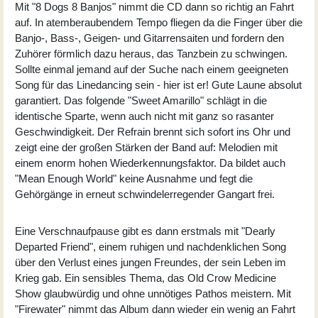
Mit "8 Dogs 8 Banjos" nimmt die CD dann so richtig an Fahrt
auf. In atemberaubendem Tempo fliegen da die Finger über die
Banjo-, Bass-, Geigen- und Gitarrensaiten und fordern den
Zuhörer förmlich dazu heraus, das Tanzbein zu schwingen.
Sollte einmal jemand auf der Suche nach einem geeigneten
Song für das Linedancing sein - hier ist er! Gute Laune absolut
garantiert. Das folgende "Sweet Amarillo" schlägt in die
identische Sparte, wenn auch nicht mit ganz so rasanter
Geschwindigkeit. Der Refrain brennt sich sofort ins Ohr und
zeigt eine der großen Stärken der Band auf: Melodien mit
einem enorm hohen Wiederkennungsfaktor. Da bildet auch
"Mean Enough World" keine Ausnahme und fegt die
Gehörgänge in erneut schwindelerregender Gangart frei.
Eine Verschnaufpause gibt es dann erstmals mit "Dearly
Departed Friend", einem ruhigen und nachdenklichen Song
über den Verlust eines jungen Freundes, der sein Leben im
Krieg gab. Ein sensibles Thema, das Old Crow Medicine
Show glaubwürdig und ohne unnötiges Pathos meistern. Mit
"Firewater" nimmt das Album dann wieder ein wenig an Fahrt