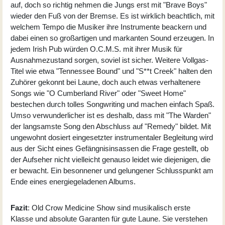
auf, doch so richtig nehmen die Jungs erst mit "Brave Boys"
wieder den Fuß von der Bremse. Es ist wirklich beachtlich, mit
welchem Tempo die Musiker ihre Instrumente beackern und
dabei einen so großartigen und markanten Sound erzeugen. In
jedem Irish Pub würden O.C.M.S. mit ihrer Musik für
Ausnahmezustand sorgen, soviel ist sicher. Weitere Vollgas-
Titel wie etwa "Tennessee Bound" und "S**t Creek" halten den
Zuhörer gekonnt bei Laune, doch auch etwas verhaltenere
Songs wie "O Cumberland River" oder "Sweet Home"
bestechen durch tolles Songwriting und machen einfach Spaß.
Umso verwunderlicher ist es deshalb, dass mit "The Warden"
der langsamste Song den Abschluss auf "Remedy" bildet. Mit
ungewohnt dosiert eingesetzter instrumentaler Begleitung wird
aus der Sicht eines Gefängnisinsassen die Frage gestellt, ob
der Aufseher nicht vielleicht genauso leidet wie diejenigen, die
er bewacht. Ein besonnener und gelungener Schlusspunkt am
Ende eines energiegeladenen Albums.
Fazit
: Old Crow Medicine Show sind musikalisch erste
Klasse und absolute Garanten für gute Laune. Sie verstehen