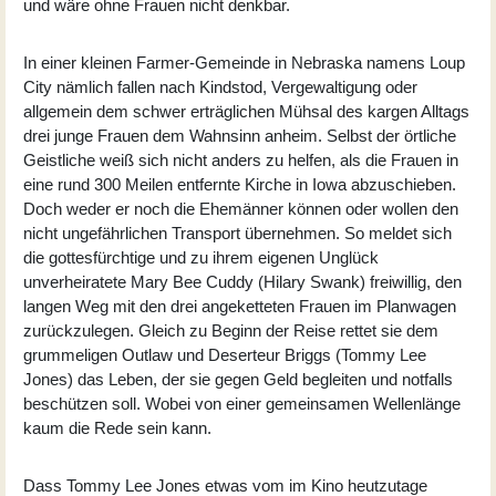
und wäre ohne Frauen nicht denkbar.
In einer kleinen Farmer-Gemeinde in Nebraska namens Loup
City nämlich fallen nach Kindstod, Vergewaltigung oder
allgemein dem schwer erträglichen Mühsal des kargen Alltags
drei junge Frauen dem Wahnsinn anheim. Selbst der örtliche
Geistliche weiß sich nicht anders zu helfen, als die Frauen in
eine rund 300 Meilen entfernte Kirche in Iowa abzuschieben.
Doch weder er noch die Ehemänner können oder wollen den
nicht ungefährlichen Transport übernehmen. So meldet sich
die gottesfürchtige und zu ihrem eigenen Unglück
unverheiratete Mary Bee Cuddy (
Hilary Swank
) freiwillig, den
langen Weg mit den drei angeketteten Frauen im Planwagen
zurückzulegen. Gleich zu Beginn der Reise rettet sie dem
grummeligen Outlaw und Deserteur Briggs (
Tommy Lee
Jones
) das Leben, der sie gegen Geld begleiten und notfalls
beschützen soll. Wobei von einer gemeinsamen Wellenlänge
kaum die Rede sein kann.
Dass Tommy Lee Jones etwas vom im Kino heutzutage