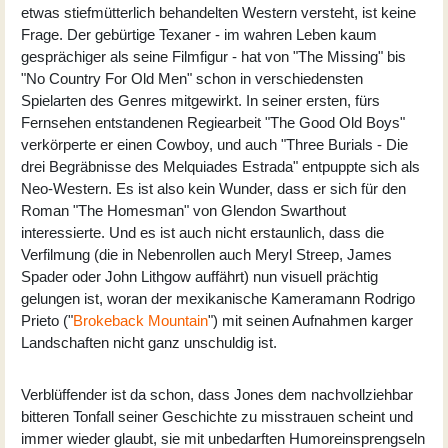
etwas stiefmütterlich behandelten Western versteht, ist keine
Frage. Der gebürtige Texaner - im wahren Leben kaum
gesprächiger als seine Filmfigur - hat von "The Missing" bis
"No Country For Old Men" schon in verschiedensten
Spielarten des Genres mitgewirkt. In seiner ersten, fürs
Fernsehen entstandenen Regiearbeit "The Good Old Boys"
verkörperte er einen Cowboy, und auch "Three Burials - Die
drei Begräbnisse des Melquiades Estrada" entpuppte sich als
Neo-Western. Es ist also kein Wunder, dass er sich für den
Roman "The Homesman" von Glendon Swarthout
interessierte. Und es ist auch nicht erstaunlich, dass die
Verfilmung (die in Nebenrollen auch
Meryl Streep
,
James
Spader
oder
John Lithgow
auffährt) nun visuell prächtig
gelungen ist, woran der mexikanische Kameramann Rodrigo
Prieto ("
Brokeback Mountain
") mit seinen Aufnahmen karger
Landschaften nicht ganz unschuldig ist.
Verblüffender ist da schon, dass Jones dem nachvollziehbar
bitteren Tonfall seiner Geschichte zu misstrauen scheint und
immer wieder glaubt, sie mit unbedarften Humoreinsprengseln