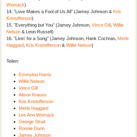
Womack
)
14. "Love Makes a Fool of Us All" (Jamey Johnson &
Kris
Kristofferson
)
15. "Everything but You" (Jamey Johnson,
Vince Gill
,
Willie
Nelson
& Leon Russell)
16. "Livin' for a Song" (Jamey Johnson, Hank Cochran,
Merle
Haggard
,
Kris Kristofferson
&
Willie Nelson
)
Teilen:
Emmylou Harris
Willie Nelson
Vince Gill
Alison Krauss
Kris Kristofferson
Merle Haggard
Lee Ann Womack
George Strait
Ronnie Dunn
Jamey Johnson