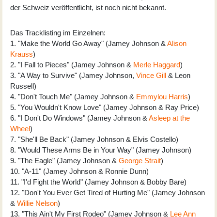
der Schweiz veröffentlicht, ist noch nicht bekannt.
Das Tracklisting im Einzelnen:
1. "Make the World Go Away" (Jamey Johnson &
Alison
Krauss
)
2. "I Fall to Pieces" (Jamey Johnson &
Merle Haggard
)
3. "A Way to Survive" (Jamey Johnson,
Vince Gill
& Leon
Russell)
4. "Don't Touch Me" (Jamey Johnson &
Emmylou Harris
)
5. "You Wouldn't Know Love" (Jamey Johnson & Ray Price)
6. "I Don't Do Windows" (Jamey Johnson &
Asleep at the
Wheel
)
7. "She'll Be Back" (Jamey Johnson & Elvis Costello)
8. "Would These Arms Be in Your Way" (Jamey Johnson)
9. "The Eagle" (Jamey Johnson &
George Strait
)
10. "A-11" (Jamey Johnson & Ronnie Dunn)
11. "I'd Fight the World" (Jamey Johnson & Bobby Bare)
12. "Don't You Ever Get Tired of Hurting Me" (Jamey Johnson
&
Willie Nelson
)
13. "This Ain't My First Rodeo" (Jamey Johnson &
Lee Ann