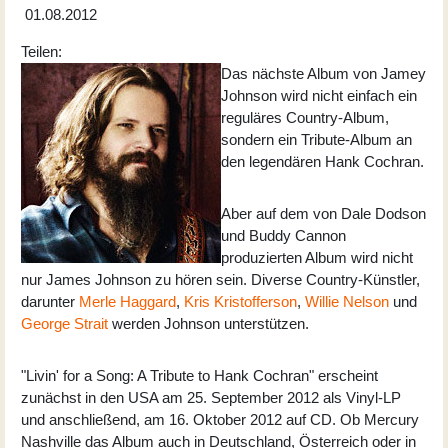
01.08.2012
Teilen:
Das nächste Album von Jamey
Johnson wird nicht einfach ein
reguläres Country-Album,
sondern ein Tribute-Album an
den legendären Hank Cochran.
Aber auf dem von Dale Dodson
und Buddy Cannon
produzierten Album wird nicht
nur James Johnson zu hören sein. Diverse Country-Künstler,
darunter
Merle Haggard
,
Kris Kristofferson
,
Willie Nelson
und
George Strait
werden Johnson unterstützen.
"Livin' for a Song: A Tribute to Hank Cochran" erscheint
zunächst in den USA am 25. September 2012 als Vinyl-LP
und anschließend, am 16. Oktober 2012 auf CD. Ob Mercury
Nashville das Album auch in Deutschland, Österreich oder in