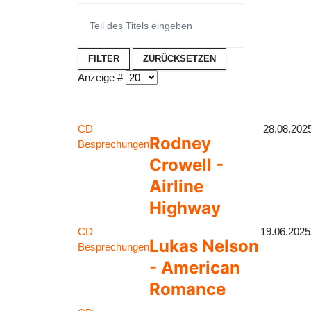
FILTER
ZURÜCKSETZEN
Anzeige #
CD
28.08.202
Rodney
Besprechungen
Crowell -
Airline
Highway
CD
19.06.2025
Lukas Nelson
Besprechungen
- American
Romance