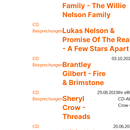
Family - The Willie
Nelson Family
CD
Lukas Nelson &
Besprechungen
Promise Of The Rea
- A Few Stars Apart
CD
03.10.20
Brantley
Besprechungen
Gilbert - Fire
& Brimstone
CD
29.08.2019
Ihr el
Sheryl
Besprechungen
CD-Abs
Crow ü
Crow -
Threads
CD
20.06.20