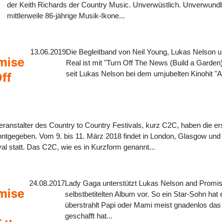
der Keith Richards der Country Music. Unverwüstlich. Unverwundbar
mittlerweile 86-jährige Musik-Ikone...
13.06.2019
Die Begleitband von Neil Young, Lukas Nelson 
mise
Real ist mit "Turn Off The News (Build a Garden
seit Lukas Nelson bei dem umjubelten Kinohit "A 
ff
eranstalter des Country to Country Festivals, kurz C2C, haben die er
ntgegeben. Vom 9. bis 11. März 2018 findet in London, Glasgow und 
val statt. Das C2C, wie es in Kurzform genannt...
24.08.2017
Lady Gaga unterstützt Lukas Nelson and Promise
mise
selbstbetitelten Album vor. So ein Star-Sohn hat es
überstrahlt Papi oder Mami meist gnadenlos das
geschafft hat...