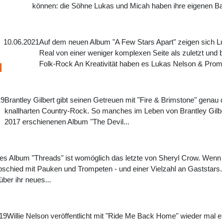
können: die Söhne Lukas und Micah haben ihre eigenen Ba
10.06.2021
Auf dem neuen Album "A Few Stars Apart" zeigen sich 
Real von einer weniger komplexen Seite als zuletzt und 
Folk-Rock An Kreativität haben es Lukas Nelson & Promi
l
19
Brantley Gilbert gibt seinen Getreuen mit "Fire & Brimstone" genau
knallharten Country-Rock. So manches im Leben von Brantley Gilber
2017 erschienenen Album "The Devil...
ftes Album "Threads" ist womöglich das letzte von Sheryl Crow. Wenn d
chied mit Pauken und Trompeten - und einer Vielzahl an Gaststars. 
ber ihr neues...
19
Willie Nelson veröffentlicht mit "Ride Me Back Home" wieder mal ei