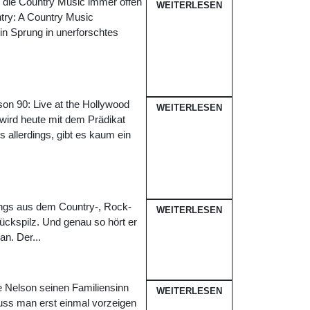
r die Country Music immer offen
WEITERLESEN
ntry: A Country Music
ein Sprung in unerforschtes
son 90: Live at the Hollywood
WEITERLESEN
g wird heute mit dem Prädikat
 allerdings, gibt es kaum ein
ongs aus dem Country-, Rock-
WEITERLESEN
ckspilz. Und genau so hört er
n. Der...
ie Nelson seinen Familiensinn
WEITERLESEN
muss man erst einmal vorzeigen