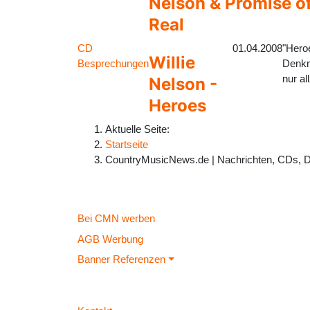
Nelson & Promise of
Real
CD
01.04.2008
"Hero
Willie
Besprechungen
Denkma
nur all
Nelson -
Heroes
Aktuelle Seite:
Startseite
CountryMusicNews.de | Nachrichten, CDs, 
Bei CMN werben
AGB Werbung
Banner Referenzen