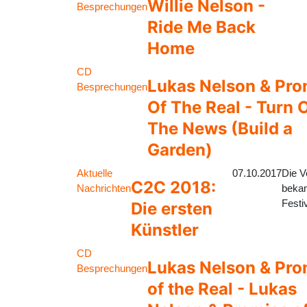
Willie Nelson -
Besprechungen
Ride Me Back
Home
CD
Lukas Nelson & Pro
Besprechungen
Of The Real - Turn O
The News (Build a
Garden)
Aktuelle
07.10.2017
Die V
C2C 2018:
Nachrichten
bekan
Festi
Die ersten
Künstler
CD
Lukas Nelson & Pro
Besprechungen
of the Real - Lukas