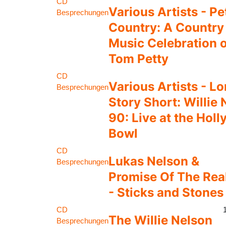
CD
Various Artists - Pe
Besprechungen
Country: A Country
Music Celebration o
Tom Petty
CD
Various Artists - L
Besprechungen
Story Short: Willie
90: Live at the Hol
Bowl
CD
Lukas Nelson &
Besprechungen
Promise Of The Rea
- Sticks and Stones
CD
The Willie Nelson
Besprechungen