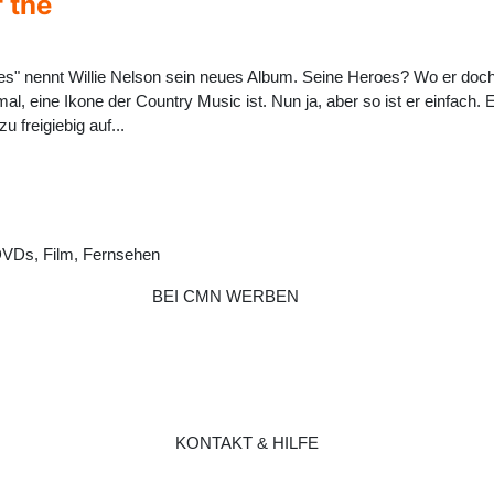
 the
es" nennt Willie Nelson sein neues Album. Seine Heroes? Wo er doch l
l, eine Ikone der Country Music ist. Nun ja, aber so ist er einfach. Er
zu freigiebig auf...
DVDs, Film, Fernsehen
BEI CMN WERBEN
KONTAKT & HILFE