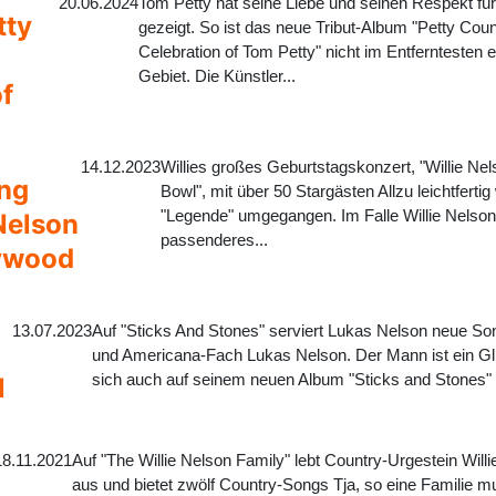
20.06.2024
Tom Petty hat seine Liebe und seinen Respekt fü
tty
gezeigt. So ist das neue Tribut-Album "Petty Cou
Celebration of Tom Petty" nicht im Entferntesten 
Gebiet. Die Künstler...
f
14.12.2023
Willies großes Geburtstagskonzert, "Willie Nel
ong
Bowl", mit über 50 Stargästen Allzu leichtferti
"Legende" umgegangen. Im Falle Willie Nelsons
 Nelson
passenderes...
lywood
13.07.2023
Auf "Sticks And Stones" serviert Lukas Nelson neue S
und Americana-Fach Lukas Nelson. Der Mann ist ein Glü
sich auch auf seinem neuen Album "Sticks and Stones" a
l
18.11.2021
Auf "The Willie Nelson Family" lebt Country-Urgestein Will
aus und bietet zwölf Country-Songs Tja, so eine Familie 