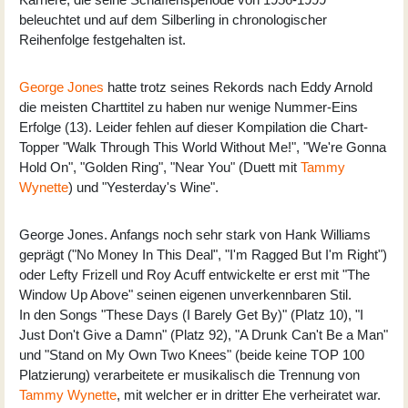
beleuchtet und auf dem Silberling in chronologischer
Reihenfolge festgehalten ist.
George Jones
hatte trotz seines Rekords nach Eddy Arnold
die meisten Charttitel zu haben nur wenige Nummer-Eins
Erfolge (13). Leider fehlen auf dieser Kompilation die Chart-
Topper "Walk Through This World Without Me!", "We're Gonna
Hold On", "Golden Ring", "Near You" (Duett mit
Tammy
Wynette
) und "Yesterday's Wine".
George Jones
. Anfangs noch sehr stark von Hank Williams
geprägt ("No Money In This Deal", "I'm Ragged But I'm Right")
oder Lefty Frizell und Roy Acuff entwickelte er erst mit "The
Window Up Above" seinen eigenen unverkennbaren Stil.
In den Songs "These Days (I Barely Get By)" (Platz 10), "I
Just Don't Give a Damn" (Platz 92), "A Drunk Can't Be a Man"
und "Stand on My Own Two Knees" (beide keine TOP 100
Platzierung) verarbeitete er musikalisch die Trennung von
Tammy Wynette
, mit welcher er in dritter Ehe verheiratet war.