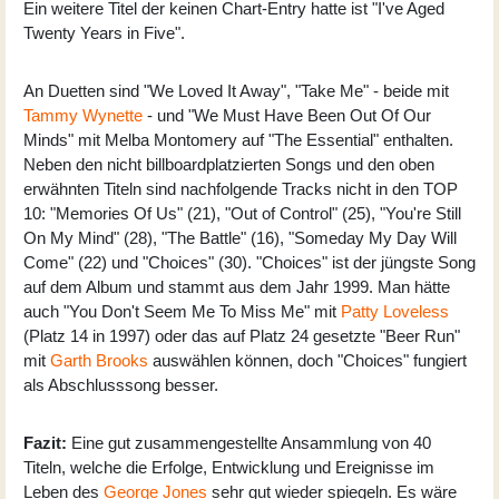
Ein weitere Titel der keinen Chart-Entry hatte ist "I've Aged
Twenty Years in Five".
An Duetten sind "We Loved It Away", "Take Me" - beide mit
Tammy Wynette
- und "We Must Have Been Out Of Our
Minds" mit Melba Montomery auf "The Essential" enthalten.
Neben den nicht billboardplatzierten Songs und den oben
erwähnten Titeln sind nachfolgende Tracks nicht in den TOP
10: "Memories Of Us" (21), "Out of Control" (25), "You're Still
On My Mind" (28), "The Battle" (16), "Someday My Day Will
Come" (22) und "Choices" (30). "Choices" ist der jüngste Song
auf dem Album und stammt aus dem Jahr 1999. Man hätte
auch "You Don't Seem Me To Miss Me" mit
Patty Loveless
(Platz 14 in 1997) oder das auf Platz 24 gesetzte "Beer Run"
mit
Garth Brooks
auswählen können, doch "Choices" fungiert
als Abschlusssong besser.
Fazit:
Eine gut zusammengestellte Ansammlung von 40
Titeln, welche die Erfolge, Entwicklung und Ereignisse im
Leben des
George Jones
sehr gut wieder spiegeln. Es wäre