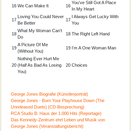
You've Still Got A Place
16
We Can Make It
16
In My Heart
Loving You Could Never
I Always Get Lucky With
17
17
Be Better
You
What My Woman Can't
18
18
The Right Left Hand
Do
A Picture Of Me
19
19
I'm A One Woman Man
(Without You)
Nothing Ever Hurt Me
20
(Half As Bad As Losing
20
Choices
You)
George Jones Biografie (Künstlerporträt)
George Jones - Burn Your Playhouse Down (The
Unreleased Duets) (CD-Besprechung)
RCA Studio B: Haus der 1.000 Hits (Reportage)
Das Kennedy-Zentrum ehrt Leben und Musik von
George Jones (Veranstaltungsbericht)