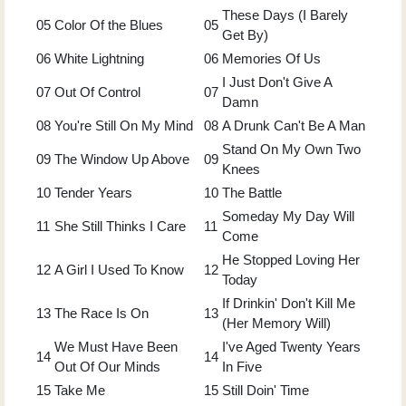
These Days (I Barely
05
Color Of the Blues
05
Get By)
06
White Lightning
06
Memories Of Us
I Just Don't Give A
07
Out Of Control
07
Damn
08
You're Still On My Mind
08
A Drunk Can't Be A Man
Stand On My Own Two
09
The Window Up Above
09
Knees
10
Tender Years
10
The Battle
Someday My Day Will
11
She Still Thinks I Care
11
Come
He Stopped Loving Her
12
A Girl I Used To Know
12
Today
If Drinkin' Don't Kill Me
13
The Race Is On
13
(Her Memory Will)
We Must Have Been
I've Aged Twenty Years
14
14
Out Of Our Minds
In Five
15
Take Me
15
Still Doin' Time