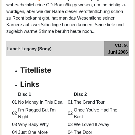
wahrscheinlich eine CD-Box nötig gewesen, um ihn richtig zu
würdigen, aber wie der Name dieser Veröffentlichung schon
zu Recht bekannt gibt, hat man das Wesentliche seiner
Karriere auf zwei Silberlinge bannen können. Seine tiefe und
zugleich warme Stimme berührt heute noch...
VÖ: 9.
Label: Legacy (Sony)
Juni 2006
Titelliste
Links
Disc 1
Disc 2
01
No Money In This Deal
01
The Grand Tour
I'm Ragged But I'm
Once You've Had The
02
02
Right
Best
03
Why Baby Why
03
We Loved It Away
04
Just One More
04
The Door