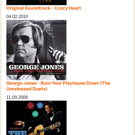
Original Soundtrack - Crazy Heart
04.02.2010
George Jones - Burn Your Playhouse Down (The
Unreleased Duets)
11.09.2008