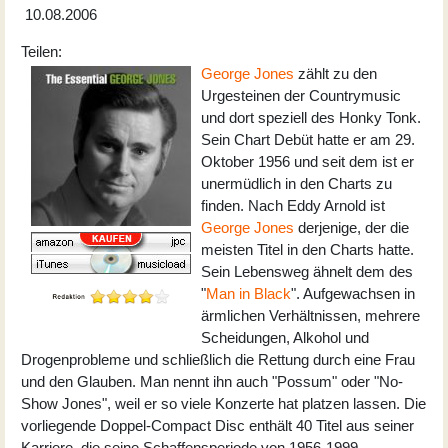
10.08.2006
Teilen:
George Jones
zählt zu den
Urgesteinen der Countrymusic
und dort speziell des Honky Tonk.
Sein Chart Debüt hatte er am 29.
Oktober 1956 und seit dem ist er
unermüdlich in den Charts zu
finden. Nach Eddy Arnold ist
George Jones
derjenige, der die
meisten Titel in den Charts hatte.
Sein Lebensweg ähnelt dem des
"
Man in Black
". Aufgewachsen in
ärmlichen Verhältnissen, mehrere
Scheidungen, Alkohol und
Drogenprobleme und schließlich die Rettung durch eine Frau
und den Glauben. Man nennt ihn auch "Possum" oder "No-
Show Jones", weil er so viele Konzerte hat platzen lassen. Die
vorliegende Doppel-Compact Disc enthält 40 Titel aus seiner
Karriere, die seine Schaffensperiode von 1956-1999