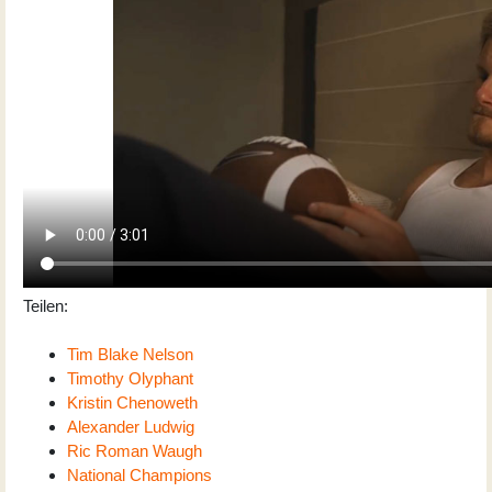
Teilen:
Tim Blake Nelson
Timothy Olyphant
Kristin Chenoweth
Alexander Ludwig
Ric Roman Waugh
National Champions