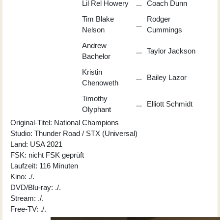
Lil Rel Howery
...
Coach Dunn
Tim Blake
Rodger
...
Nelson
Cummings
Andrew
...
Taylor Jackson
Bachelor
Kristin
...
Bailey Lazor
Chenoweth
Timothy
...
Elliott Schmidt
Olyphant
Original-Titel: National Champions
Studio: Thunder Road / STX (Universal)
Land: USA 2021
FSK: nicht FSK geprüft
Laufzeit: 116 Minuten
Kino: ./.
DVD/Blu-ray: ./.
Stream: ./.
Free-TV: ./.