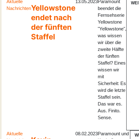
Aktuelle
13.05.2023
Paramount
WEI
Yellowstone
Nachrichten
beendet die
Fernsehserie
endet nach
Yellowstone
der fünften
"Yellowstone",
Staffel
was wissen
wir über die
zweite Hälfte
der fünften
Staffel? Eines
wissen wir
mit
Sicherheit: Es
wird die letzte
Staffel sein.
Das war es.
Aus. Finito.
Sense.
Aktuelle
08.02.2023
Paramount und
W