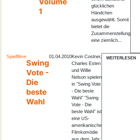
Volume
glücklichen
1
Händchen
ausgewählt. Somit
bietet die
Zusammenstellung
eine ziemlich...
Spielfilme
01.04.2010
Kevin Costner,
WEITERLESEN
Swing
Charles Esten
und Willie
Vote -
Nelson spielen
Die
in "Swing Vote
beste
- Die beste
Wahl" "Swing
Wahl
Vote - Die
beste Wahl" ist
eine US-
amerikanische
Filmkomödie
aus dem Jahr