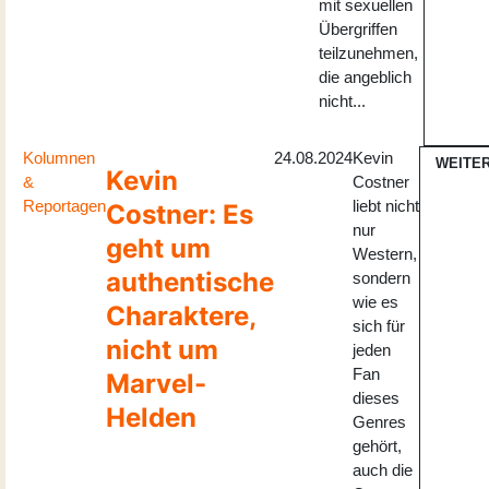
mit sexuellen
Übergriffen
teilzunehmen,
die angeblich
nicht...
Kolumnen
24.08.2024
Kevin
WEITE
Kevin
&
Costner
Reportagen
liebt nicht
Costner: Es
nur
geht um
Western,
authentische
sondern
wie es
Charaktere,
sich für
nicht um
jeden
Fan
Marvel-
dieses
Helden
Genres
gehört,
auch die