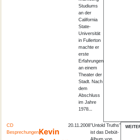
Studiums
an der
California
State-
Universität
in Fullerton
machte er
erste
Erfahrungen
an einem
Theater der
Stadt. Nach
dem
Abschluss
im Jahre
1978...
CD
20.11.2008
"Untold Truths"
WEITE
Kevin
Besprechungen
ist das Debüt-
Album von