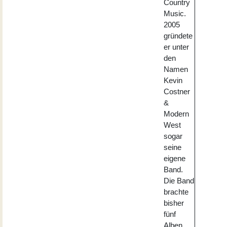
Country
Music.
2005
gründete
er unter
den
Namen
Kevin
Costner
&
Modern
West
sogar
seine
eigene
Band.
Die Band
brachte
bisher
fünf
Alben