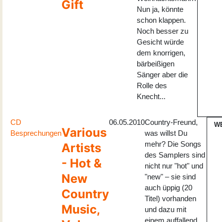
Gift
Nun ja, könnte
schon klappen.
Noch besser zu
Gesicht würde
dem knorrigen,
bärbeißigen
Sänger aber die
Rolle des
Knecht...
CD
06.05.2010
Country-Freund,
W
Various
Besprechungen
was willst Du
mehr? Die Songs
Artists
des Samplers sind
- Hot &
nicht nur "hot" und
New
"new" – sie sind
auch üppig (20
Country
Titel) vorhanden
Music,
und dazu mit
einem auffallend