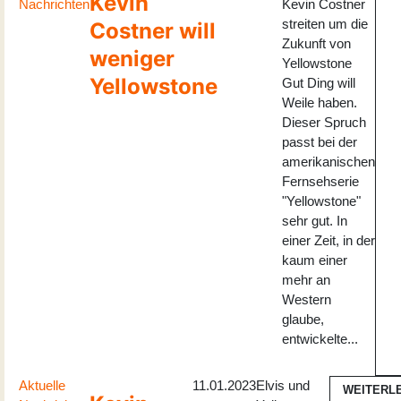
Kevin
Nachrichten
Kevin Costner
streiten um die
Costner will
Zukunft von
weniger
Yellowstone
Yellowstone
Gut Ding will
Weile haben.
Dieser Spruch
passt bei der
amerikanischen
Fernsehserie
"Yellowstone"
sehr gut. In
einer Zeit, in der
kaum einer
mehr an
Western
glaube,
entwickelte...
Aktuelle
11.01.2023
Elvis und
WEITERL