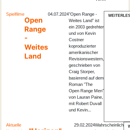
Spielfilme
04.07.2024
"Open Range -
WEITERLE
Open
Weites Land" ist
ein 2003 gedrehter
Range
und von Kevin
-
Costner
Weites
koproduzierter
amerikanischer
Land
Revisionswestern,
geschrieben von
Craig Storper,
basierend auf dem
Roman "The
Open Range Men"
von Lauran Paine,
mit Robert Duvall
und Kevin...
Aktuelle
29.02.2024
Wahrscheinlich