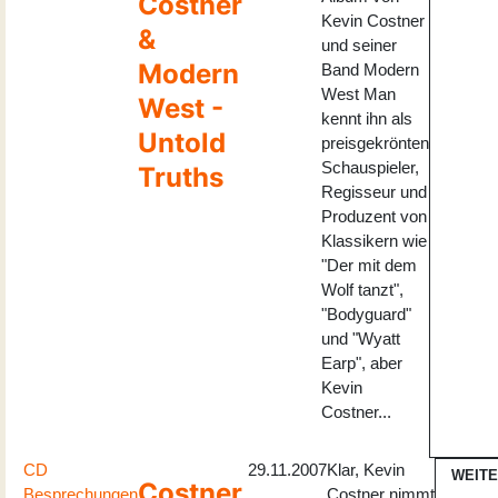
Costner
Kevin Costner
&
und seiner
Modern
Band Modern
West Man
West -
kennt ihn als
Untold
preisgekrönten
Schauspieler,
Truths
Regisseur und
Produzent von
Klassikern wie
"Der mit dem
Wolf tanzt",
"Bodyguard"
und "Wyatt
Earp", aber
Kevin
Costner...
CD
29.11.2007
Klar, Kevin
WEIT
Costner,
Besprechungen
Costner nimmt