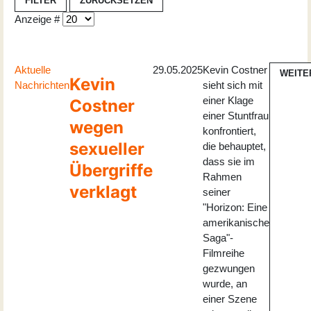
FILTER
ZURÜCKSETZEN
Anzeige #
Aktuelle
29.05.2025
Kevin Costner
WEITE
Kevin
Nachrichten
sieht sich mit
einer Klage
Costner
einer Stuntfrau
wegen
konfrontiert,
sexueller
die behauptet,
dass sie im
Übergriffe
Rahmen
verklagt
seiner
"Horizon: Eine
amerikanische
Saga"-
Filmreihe
gezwungen
wurde, an
einer Szene