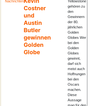
Kevin
Nachrichten
Yellowstone
gehören zu
Costner
den
und
Gewinnern
Austin
der 80.
jährlichen
Butler
Golden
gewinnen
Globes Wer
bei den
Golden
Golden
Globe
Globes
gewinnt,
darf sich
meist auch
Hoffnungen
bei den
Oscars
machen.
Diese
Aussage
mag für den