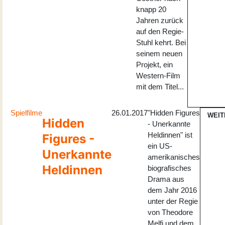
knapp 20
Jahren zurück
auf den Regie-
Stuhl kehrt. Bei
seinem neuen
Projekt, ein
Western-Film
mit dem Titel...
Spielfilme
26.01.2017
"Hidden Figures
WEIT
Hidden
- Unerkannte
Heldinnen" ist
Figures -
ein US-
Unerkannte
amerikanisches
Heldinnen
biografisches
Drama aus
dem Jahr 2016
unter der Regie
von Theodore
Melfi und dem