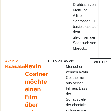
Drehbuch von
Melfi und
Allison
Schroeder. Er
basiert lose auf
dem
gleichnamigen
Sachbuch von
Margot...
Aktuelle
02.05.2014
Viele
WEITERL
Kevin
Nachrichten
Menschen
kennen Kevin
Costner
Costner nur
möchte
aus seinen
einen
Filmen. Dass
der
Film
Schauspieler,
über
der ebenfalls
schon einige