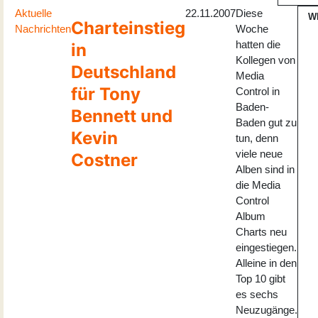
Aktuelle
22.11.2007
Diese
W
Charteinstieg
Nachrichten
Woche
hatten die
in
Kollegen von
Deutschland
Media
für Tony
Control in
Baden-
Bennett und
Baden gut zu
Kevin
tun, denn
viele neue
Costner
Alben sind in
die Media
Control
Album
Charts neu
eingestiegen.
Alleine in den
Top 10 gibt
es sechs
Neuzugänge.