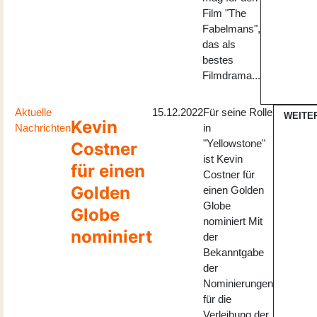
Film "The
Fabelmans",
das als
bestes
Filmdrama...
Aktuelle
15.12.2022
Für seine Rolle
WEITE
Kevin
Nachrichten
in
"Yellowstone"
Costner
ist Kevin
für einen
Costner für
Golden
einen Golden
Globe
Globe
nominiert Mit
nominiert
der
Bekanntgabe
der
Nominierungen
für die
Verleihung der