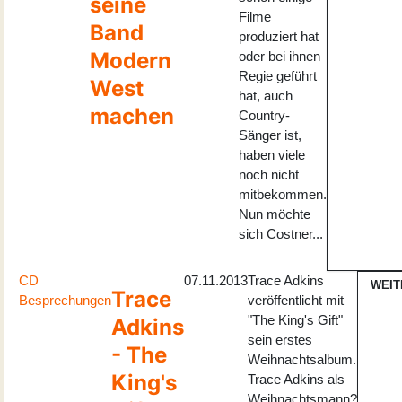
seine
Filme
Band
produziert hat
Modern
oder bei ihnen
Regie geführt
West
hat, auch
machen
Country-
Sänger ist,
haben viele
noch nicht
mitbekommen.
Nun möchte
sich Costner...
CD
07.11.2013
Trace Adkins
WEIT
Trace
Besprechungen
veröffentlicht mit
"The King's Gift"
Adkins
sein erstes
- The
Weihnachtsalbum.
King's
Trace Adkins als
Weihnachtsmann?