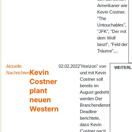
Amerikaner wie
Kevin Costner.
"The
Untouchables",
"JFK", "Der mit
dem Wolf
tanzt", "Feld der
Träume",...
Aktuelle
02.02.2022
"Horizon" von
WEITER
Kevin
Nachrichten
und mit Kevin
Costner soll
Costner
bereits im
plant
August gedreht
neuen
werden Der
Branchendienst
Western
Deadline
berichtete,
dass Kevin
Costner nach