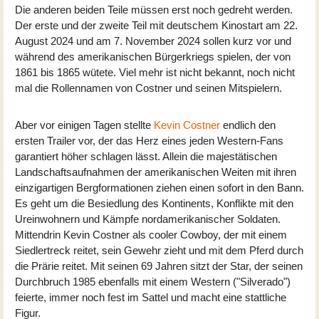
Die anderen beiden Teile müssen erst noch gedreht werden.
Der erste und der zweite Teil mit deutschem Kinostart am 22.
August 2024 und am 7. November 2024 sollen kurz vor und
während des amerikanischen Bürgerkriegs spielen, der von
1861 bis 1865 wütete. Viel mehr ist nicht bekannt, noch nicht
mal die Rollennamen von Costner und seinen Mitspielern.
Aber vor einigen Tagen stellte
Kevin Costner
endlich den
ersten Trailer vor, der das Herz eines jeden Western-Fans
garantiert höher schlagen lässt. Allein die majestätischen
Landschaftsaufnahmen der amerikanischen Weiten mit ihren
einzigartigen Bergformationen ziehen einen sofort in den Bann.
Es geht um die Besiedlung des Kontinents, Konflikte mit den
Ureinwohnern und Kämpfe nordamerikanischer Soldaten.
Mittendrin Kevin Costner als cooler Cowboy, der mit einem
Siedlertreck reitet, sein Gewehr zieht und mit dem Pferd durch
die Prärie reitet. Mit seinen 69 Jahren sitzt der Star, der seinen
Durchbruch 1985 ebenfalls mit einem Western ("Silverado")
feierte, immer noch fest im Sattel und macht eine stattliche
Figur.