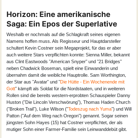
Horizon: Eine amerikanische
Saga: Ein Epos der Superlative
Weshalb er nochmals auf die Schlagkraft seines eigenen
Namens hoffen muss. Als Regisseur und Hauptdarsteller
schultert Kevin Costner sein Megaprojekt, für das er aber
auch weitere Stars verpflichten konnte: Sienna Miller, bekannt
aus Clint Eastwoods "American Snyper" und "21 Bridges"
neben Chadwick Boseman, spielt eine Einwanderin und
übernahm damit die weibliche Hauptrolle. Sam Worthington,
der Star aus "Avatar" und "
Die Hütte - Ein Wochenende mit
Gott
" kämpft als Soldat für die Nordstaaten, und in weiteren
Rollen sind die bereits western-erprobten Schauspieler Danny
Huston ("Die Lincoln Verschwörung"), Thomas Haden Church
("Broken Trail"), Luke Wilson ("
Todeszug nach Yuma
") und Will
Patton ("Auf dem Weg nach Oregon") genannt. Sogar seinen
jüngsten Sohn Hayes (15) hat Costner verpflichtet, der als
mutiger Sohn einer Farmer-Familie sein Leinwanddebüt gibt.