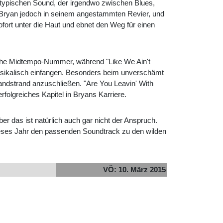
untypischen Sound, der irgendwo zwischen Blues,
 Bryan jedoch in seinem angestammten Revier, und
fort unter die Haut und ebnet den Weg für einen
ische Midtempo-Nummer, während "Like We Ain't
usikalisch einfangen. Besonders beim unverschämt
andstrand anzuschließen. "Are You Leavin' With
folgreiches Kapitel in Bryans Karriere.
er das ist natürlich auch gar nicht der Anspruch.
 dieses Jahr den passenden Soundtrack zu den wilden
VÖ: 10. März 2015