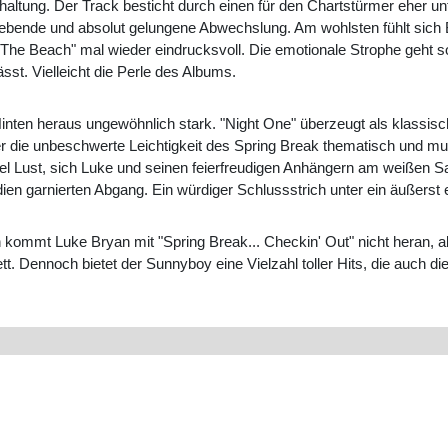
erhaltung. Der Track besticht durch einen für den Chartstürmer eher 
lebende und absolut gelungene Abwechslung. Am wohlsten fühlt sich
The Beach" mal wieder eindrucksvoll. Die emotionale Strophe geht so
sst. Vielleicht die Perle des Albums.
 Hinten heraus ungewöhnlich stark. "Night One" überzeugt als klass
er die unbeschwerte Leichtigkeit des Spring Break thematisch und m
bel Lust, sich Luke und seinen feierfreudigen Anhängern am weißen S
en garnierten Abgang. Ein würdiger Schlussstrich unter ein äußerst er
n kommt Luke Bryan mit "Spring Break... Checkin' Out" nicht heran, ab
ett. Dennoch bietet der Sunnyboy eine Vielzahl toller Hits, die auch