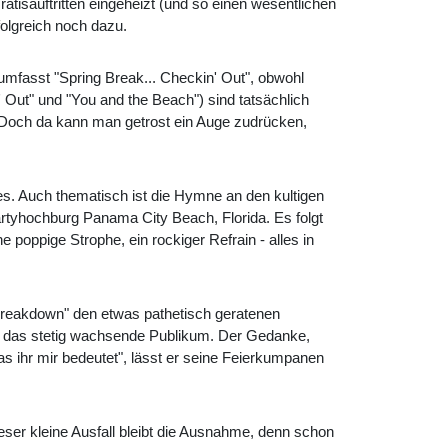
tisauftritten eingeheizt (und so einen wesentlichen
folgreich noch dazu.
mfasst "Spring Break... Checkin' Out", obwohl
Out" und "You and the Beach") sind tatsächlich
. Doch da kann man getrost ein Auge zudrücken,
s. Auch thematisch ist die Hymne an den kultigen
Partyhochburg Panama City Beach, Florida. Es folgt
 poppige Strophe, ein rockiger Refrain - alles in
g Breakdown" den etwas pathetisch geratenen
ere, das stetig wachsende Publikum. Der Gedanke,
as ihr mir bedeutet", lässt er seine Feierkumpanen
eser kleine Ausfall bleibt die Ausnahme, denn schon