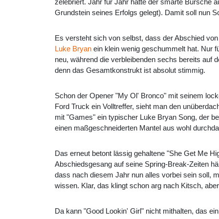
zelebriert. Jahr für Jahr hatte der smarte Bursche
Grundstein seines Erfolgs gelegt). Damit soll nun Sc
Es versteht sich von selbst, dass der Abschied vo
Luke Bryan
ein klein wenig geschummelt hat. Nur f
neu, während die verbleibenden sechs bereits auf d
denn das Gesamtkonstrukt ist absolut stimmig.
Schon der Opener "My Ol' Bronco" mit seinem locke
Ford Truck ein Volltreffer, sieht man den unüberda
mit "Games" ein typischer Luke Bryan Song, der bere
einen maßgeschneiderten Mantel aus wohl durchdach
Das erneut betont lässig gehaltene "She Get Me Hig
Abschiedsgesang auf seine Spring-Break-Zeiten hält
dass nach diesem Jahr nun alles vorbei sein soll, 
wissen. Klar, das klingt schon arg nach Kitsch, abe
Da kann "Good Lookin' Girl" nicht mithalten, das ei