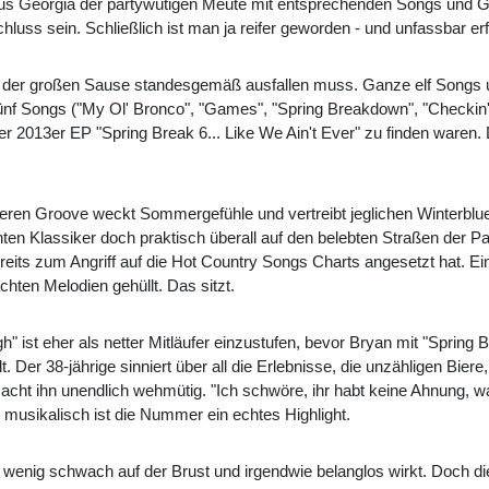
 aus Georgia der partywütigen Meute mit entsprechenden Songs und Gra
hluss sein. Schließlich ist man ja reifer geworden - und unfassbar er
n der großen Sause standesgemäß ausfallen muss. Ganze elf Songs u
ünf Songs ("My Ol' Bronco", "Games", "Spring Breakdown", "Checkin' 
er 2013er EP "Spring Break 6... Like We Ain't Ever" zu finden waren
ren Groove weckt Sommergefühle und vertreibt jeglichen Winterblue
chten Klassiker doch praktisch überall auf den belebten Straßen der 
its zum Angriff auf die Hot Country Songs Charts angesetzt hat. Eine
ten Melodien gehüllt. Das sitzt.
h" ist eher als netter Mitläufer einzustufen, bevor Bryan mit "Sprin
. Der 38-jährige sinniert über all die Erlebnisse, die unzähligen Bi
macht ihn unendlich wehmütig. "Ich schwöre, ihr habt keine Ahnung, w
r musikalisch ist die Nummer ein echtes Highlight.
n wenig schwach auf der Brust und irgendwie belanglos wirkt. Doch di