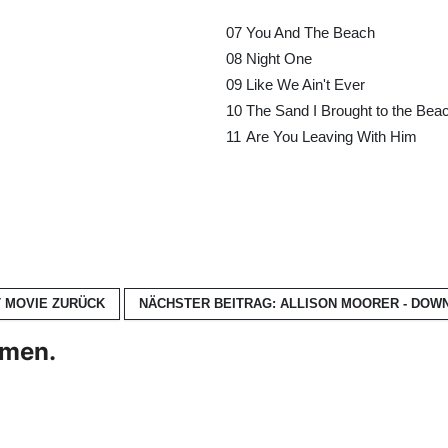
07
You And The Beach
08
Night One
09
Like We Ain't Ever
10
The Sand I Brought to the Bea
11
Are You Leaving With Him
T MOVIE
ZURÜCK
NÄCHSTER BEITRAG: ALLISON MOORER - DOW
hmen.