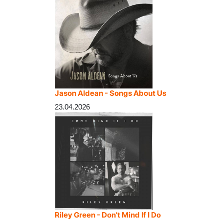
Jason Aldean - Songs About Us
23.04.2026
Riley Green - Don’t Mind If I Do