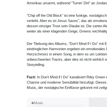
Amerikas umarmt, während "Turnin' Dirt" an Jordan D
"Chip off the Old Block" ist eine funkige, nostalgi
verleiht. Aber es ist Jesus Saves", das als emotio
dessen einziger Trost sein Glaube ist. Die zarten
weiter als einer klagenden Geige, Greens reichhalt
Der Titelsong des Albums, "Don't Mind If I Do" mi
eindringlichen Harmonien ergeben ein emotionales
Herzschmerz in einem Song, in dem es um Lektione
unbeschwerten Tracks, aber dies ist nicht wirklich
Storytelling.
Fazit:
In Don't Mind if I Do" kanalisiert Riley Gr
Charme und moderne Sensibilität hinzufügt. Dieses 
Music, der nostalgische Einflüsse gekonnt mit zei