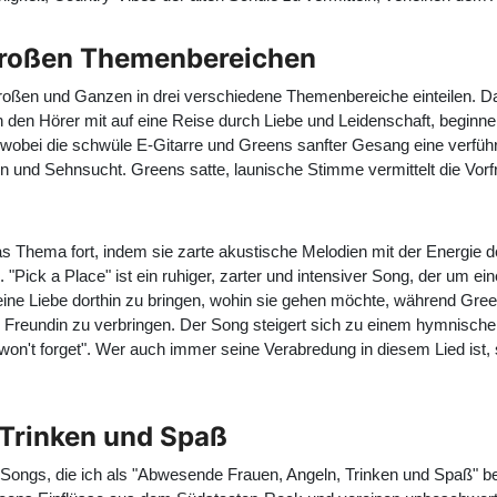
i großen Themenbereichen
m Großen und Ganzen in drei verschiedene Themenbereiche einteilen
 den Hörer mit auf eine Reise durch Liebe und Leidenschaft, beginnen
, wobei die schwüle E-Gitarre und Greens sanfter Gesang eine verfüh
n und Sehnsucht. Greens satte, launische Stimme vermittelt die Vorf
as Thema fort, indem sie zarte akustische Melodien mit der Energie 
. "Pick a Place" ist ein ruhiger, zarter und intensiver Song, der um 
seine Liebe dorthin zu bringen, wohin sie gehen möchte, während Gree
ner Freundin zu verbringen. Der Song steigert sich zu einem hymnischen
won't forget". Wer auch immer seine Verabredung in diesem Lied ist, 
Trinken und Spaß
n Songs, die ich als "Abwesende Frauen, Angeln, Trinken und Spaß"