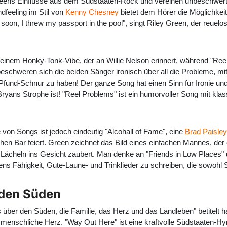
eens Einflüsse aus dem Südstaaten-Rock und vereinen unbeschwer
dfeeling im Stil von
Kenny Chesney
bietet dem Hörer die Möglichkeit
on, I threw my passport in the pool", singt Riley Green, der reuelos
it einem Honky-Tonk-Vibe, der an Willie Nelson erinnert, während "Re
schweren sich die beiden Sänger ironisch über all die Probleme, mit d
fund-Schnur zu haben! Der ganze Song hat einen Sinn für Ironie un
Bryans Strophe ist! "Reel Problems" ist ein humorvoller Song mit kl
von Songs ist jedoch eindeutig "Alcohall of Fame", eine
Brad Paisley
hen Bar feiert. Green zeichnet das Bild eines einfachen Mannes, der e
 Lächeln ins Gesicht zaubert. Man denke an "Friends in Low Places" u
ens Fähigkeit, Gute-Laune- und Trinklieder zu schreiben, die sowohl
 den Süden
gs über den Süden, die Familie, das Herz und das Landleben" betitelt
menschliche Herz. "Way Out Here" ist eine kraftvolle Südstaaten-Hymn