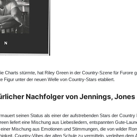
ie Charts stürmte, hat Riley Green in der Country-Szene für Furore ge
te Figur unter der neuen Welle von Country-Stars etabliert.
türlicher Nachfolger von Jennings, Jone
ermauert seinen Status als einer der aufstrebenden Stars der Countr
reen
liefert eine Mischung aus Liebesliedern, entspannten Gute-L
mit einer Mischung aus Emotionen und Stimmungen, die von wilder R
gkeit, Country-Vibes der alten Schule zu vermitteln, verleihen dem A