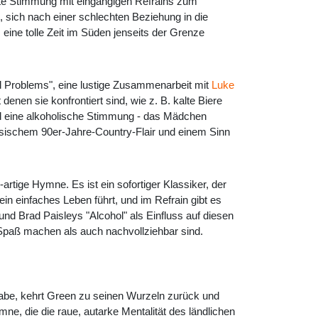
te Stimmung mit eingängigen Refrains zum
, sich nach einer schlechten Beziehung in die
 eine tolle Zeit im Süden jenseits der Grenze
el Problems", eine lustige Zusammenarbeit mit
Luke
enen sie konfrontiert sind, wie z. B. kalte Biere
d eine alkoholische Stimmung - das Mädchen
assischem 90er-Jahre-Country-Flair und einem Sinn
-artige Hymne. Es ist ein sofortiger Klassiker, der
in einfaches Leben führt, und im Refrain gibt es
nd Brad Paisleys "Alcohol" als Einfluss auf diesen
 Spaß machen als auch nachvollziehbar sind.
 habe, kehrt Green zu seinen Wurzeln zurück und
e, die die raue, autarke Mentalität des ländlichen