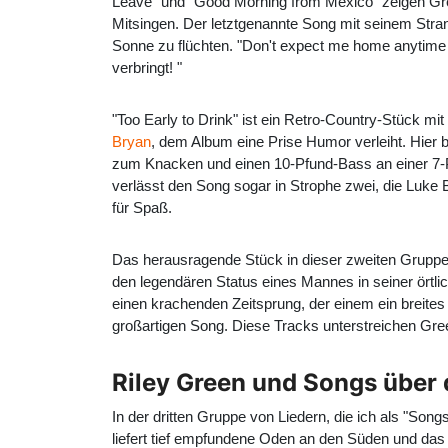
Leave" und "Good Morning from Mexico" zeigen Gr
Mitsingen. Der letztgenannte Song mit seinem Stran
Sonne zu flüchten. "Don't expect me home anytime so
verbringt! "
"Too Early to Drink" ist ein Retro-Country-Stück m
Bryan
, dem Album eine Prise Humor verleiht. Hier be
zum Knacken und einen 10-Pfund-Bass an einer 7-P
verlässt den Song sogar in Strophe zwei, die Luke 
für Spaß.
Das herausragende Stück in dieser zweiten Gruppe 
den legendären Status eines Mannes in seiner örtlic
einen krachenden Zeitsprung, der einem ein breites
großartigen Song. Diese Tracks unterstreichen Gre
Riley Green und Songs über
In der dritten Gruppe von Liedern, die ich als "Son
liefert tief empfundene Oden an den Süden und das 