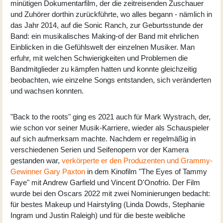
minütigen Dokumentarfilm, der die zeitreisenden Zuschauer
und Zuhörer dorthin zurückführte, wo alles begann - nämlich in
das Jahr 2014, auf die Sonic Ranch, zur Geburtsstunde der
Band: ein musikalisches Making-of der Band mit ehrlichen
Einblicken in die Gefühlswelt der einzelnen Musiker. Man
erfuhr, mit welchen Schwierigkeiten und Problemen die
Bandmitglieder zu kämpfen hatten und konnte gleichzeitig
beobachten, wie einzelne Songs entstanden, sich veränderten
und wachsen konnten.
"Back to the roots" ging es 2021 auch für Mark Wystrach, der,
wie schon vor seiner Musik-Karriere, wieder als Schauspieler
auf sich aufmerksam machte. Nachdem er regelmäßig in
verschiedenen Serien und Seifenopern vor der Kamera
gestanden war,
verkörperte er den Produzenten und Grammy-
Gewinner Gary Paxton
in dem Kinofilm "The Eyes of Tammy
Faye" mit Andrew Garfield und Vincent D'Onofrio. Der Film
wurde bei den Oscars 2022 mit zwei Nominierungen bedacht:
für bestes Makeup und Hairstyling (Linda Dowds, Stephanie
Ingram und Justin Raleigh) und für die beste weibliche