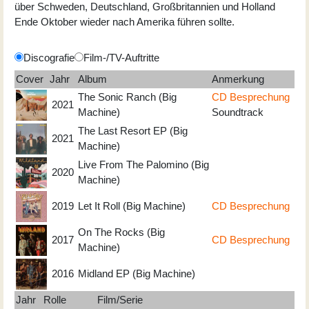
über Schweden, Deutschland, Großbritannien und Holland
Ende Oktober wieder nach Amerika führen sollte.
Discografie
Film-/TV-Auftritte
Cover
Jahr
Album
Anmerkung
The Sonic Ranch (Big
CD Besprechung
2021
Machine)
Soundtrack
The Last Resort EP (Big
2021
Machine)
Live From The Palomino (Big
2020
Machine)
2019
Let It Roll (Big Machine)
CD Besprechung
On The Rocks (Big
2017
CD Besprechung
Machine)
2016
Midland EP (Big Machine)
Jahr
Rolle
Film/Serie