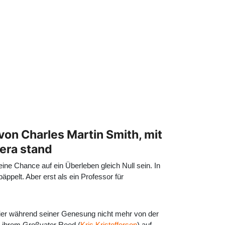
 von Charles Martin Smith, mit
mera stand
ine Chance auf ein Überleben gleich Null sein. In
ppelt. Aber erst als ein Professor für
 Tier während seiner Genesung nicht mehr von der
d ihrem Großvater Reed (
Kris Kristofferson
) auf