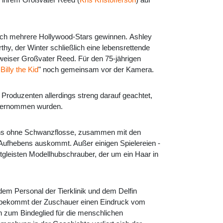
leich mehrere Hollywood-Stars gewinnen.
Ashley
y, der Winter schließlich eine lebensrettende
 weiser Großvater Reed. Für den 75-jährigen
Billy the Kid
" noch gemeinsam vor der Kamera.
ut Produzenten allerdings streng darauf geachtet,
 übernommen wurden.
elfins ohne Schwanzflosse, zusammen mit den
Aufhebens auskommt. Außer einigen Spielereien -
leisten Modellhubschrauber, der um ein Haar in
em Personal der Tierklinik und dem Delfin
, bekommt der Zuschauer einen Eindruck vom
h zum Bindeglied für die menschlichen