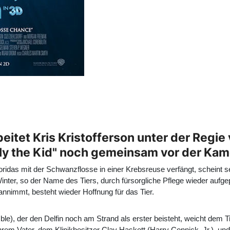
rbeitet Kris Kristofferson unter der Regie
Billy the Kid" noch gemeinsam vor der Ka
oridas mit der Schwanzflosse in einer Krebsreuse verfängt, scheint se
nter, so der Name des Tiers, durch fürsorgliche Pflege wieder aufgepä
nimmt, besteht wieder Hoffnung für das Tier.
ble
), der den Delfin noch am Strand als erster beisteht, weicht dem
hrem Vater, dem Klinikbesitzer Clay Haskett (
Harry Connick, Jr.
), un