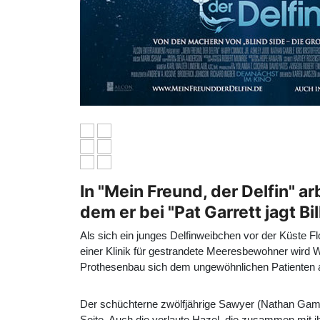
In "Mein Freund, der Delfin" a
dem er bei "Pat Garrett jagt 
Als sich ein junges Delfinweibchen vor der Küste Fl
einer Klinik für gestrandete Meeresbewohner wird Wi
Prothesenbau sich dem ungewöhnlichen Patienten an
Der schüchterne zwölfjährige Sawyer (
Nathan Gam
Seite. Auch die vorlaute Hazel, die zusammen mit i