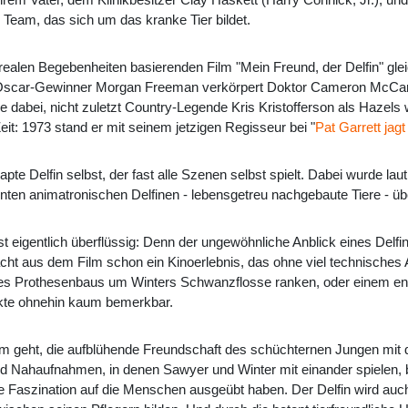
 Team, das sich um das kranke Tier bildet.
 realen Begebenheiten basierenden Film "Mein Freund, der Delfin" g
 Oscar-Gewinner
Morgan Freeman
verkörpert Doktor Cameron McCarth
e dabei, nicht zuletzt Country-Legende Kris Kristofferson als Hazels
it: 1973 stand er mit seinem jetzigen Regisseur bei "
Pat Garrett jagt 
apte Delfin selbst, der fast alle Szenen selbst spielt. Dabei wurde la
nten animatronischen Delfinen - lebensgetreu nachgebaute Tiere -
 ist eigentlich überflüssig: Denn der ungewöhnliche Anblick eines D
ht aus dem Film schon ein Kinoerlebnis, das ohne viel technisches 
es Prothesenbaus um Winters Schwanzflosse ranken, oder einem entg
ekte ohnehin kaum bemerkbar.
m geht, die aufblühende Freundschaft des schüchternen Jungen mit d
nd Nahaufnahmen, in denen Sawyer und Winter mit einander spielen
e Faszination auf die Menschen ausgeübt haben. Der Delfin wird auc