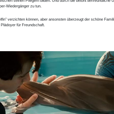
schen seinen Pflegern bilden. Und durch die betont tierfreundliche U
pper-Wiedergänger zu tun.
elfin" verzichten können, aber ansonsten überzeugt der schöne Famili
Plädoyer für Freundschaft.