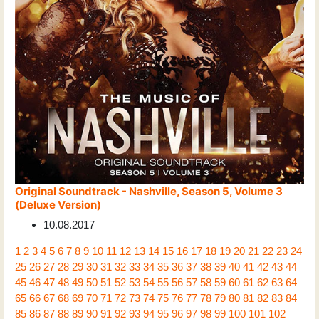
Original Soundtrack - Nashville, Season 5, Volume 3
(Deluxe Version)
10.08.2017
1
2
3
4
5
6
7
8
9
10
11
12
13
14
15
16
17
18
19
20
21
22
23
24
25
26
27
28
29
30
31
32
33
34
35
36
37
38
39
40
41
42
43
44
45
46
47
48
49
50
51
52
53
54
55
56
57
58
59
60
61
62
63
64
65
66
67
68
69
70
71
72
73
74
75
76
77
78
79
80
81
82
83
84
85
86
87
88
89
90
91
92
93
94
95
96
97
98
99
100
101
102