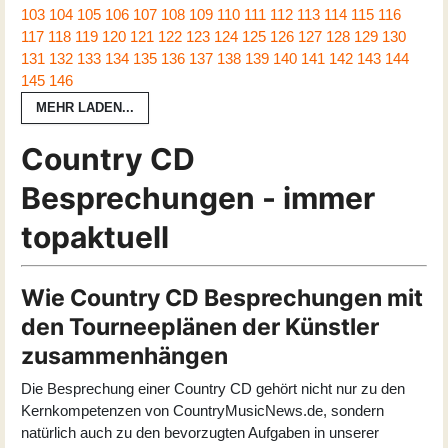
103
104
105
106
107
108
109
110
111
112
113
114
115
116
117
118
119
120
121
122
123
124
125
126
127
128
129
130
131
132
133
134
135
136
137
138
139
140
141
142
143
144
145
146
MEHR LADEN...
Country CD
Besprechungen - immer
topaktuell
Wie Country CD Besprechungen mit
den Tourneeplänen der Künstler
zusammenhängen
Die Besprechung einer Country CD gehört nicht nur zu den
Kernkompetenzen von CountryMusicNews.de, sondern
natürlich auch zu den bevorzugten Aufgaben in unserer