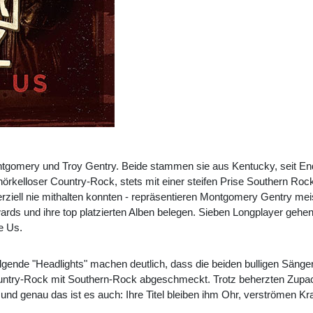
ntgomery und Troy Gentry. Beide stammen sie aus Kentucky, seit En
hnörkelloser Country-Rock, stets mit einer steifen Prise Southern Ro
rziell nie mithalten konnten - repräsentieren Montgomery Gentry me
ards und ihre top platzierten Alben belegen. Sieben Longplayer gehen 
e Us.
nde "Headlights" machen deutlich, dass die beiden bulligen Sänger 
ountry-Rock mit Southern-Rock abgeschmeckt. Trotz beherzten Zupac
d genau das ist es auch: Ihre Titel bleiben ihm Ohr, verströmen Kraf