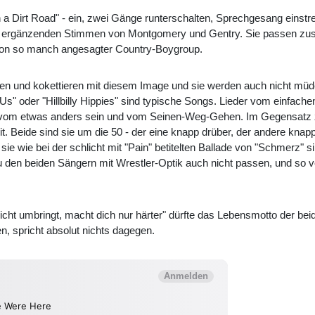
 a Dirt Road" - ein, zwei Gänge runterschalten, Sprechgesang einstre
kt ergänzenden Stimmen von Montgomery und Gentry. Sie passen zus
 von so manch angesagter Country-Boygroup.
len und kokettieren mit diesem Image und sie werden auch nicht müde
s" oder "Hillbilly Hippies" sind typische Songs. Lieder vom einfache
h vom etwas anders sein und vom Seinen-Weg-Gehen. Im Gegensatz
 Beide sind sie um die 50 - der eine knapp drüber, der andere knapp 
 sie wie bei der schlicht mit "Pain" betitelten Ballade von "Schmerz"
 den beiden Sängern mit Wrestler-Optik auch nicht passen, und so ver
icht umbringt, macht dich nur härter" dürfte das Lebensmotto der bei
, spricht absolut nichts dagegen.