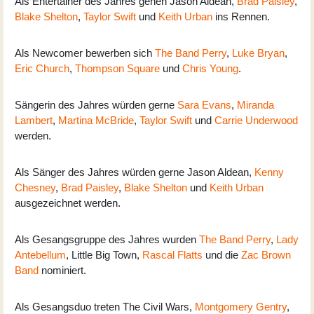
Als Entertainer des Jahres gehen Jason Aldean,
Brad Paisley
,
Blake Shelton
,
Taylor Swift
und
Keith Urban
ins Rennen.
Als Newcomer bewerben sich
The Band Perry
,
Luke Bryan
,
Eric Church
,
Thompson Square
und
Chris Young
.
Sängerin des Jahres würden gerne
Sara Evans
,
Miranda
Lambert
,
Martina McBride
,
Taylor Swift
und
Carrie Underwood
werden.
Als Sänger des Jahres würden gerne Jason Aldean,
Kenny
Chesney
,
Brad Paisley
,
Blake Shelton
und
Keith Urban
ausgezeichnet werden.
Als Gesangsgruppe des Jahres wurden
The Band Perry
,
Lady
Antebellum
, Little Big Town,
Rascal Flatts
und die
Zac Brown
Band
nominiert.
Als Gesangsduo treten The Civil Wars,
Montgomery Gentry
,