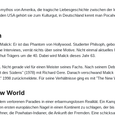
ythos von Amerika, die tragische Liebesgeschichte zwischen der I
n den USA gehört sie zum Kulturgut, in Deutschland kennt man Pocah
m
 Malick
: Er ist das Phantom von Hollywood. Studierter Philsoph, gebo
e Interviews, verrät nichts über seine Motive. Nicht einmal aktuelles 
ut-Trägers um die 40. Dabei wird Malick dieses Jahr 63.
hren. Nicht gerade viel für einen Meister seines Fachs. Nach seinem
lut des Südens" (1978) mit Richard Gere. Danach verschwand Malick e
" 1998 zurückmeldete. Für seine Verhältnisse ging es mit "The New Wo
ew World
dem verlorenen Paradies in einer erbarmungslosen Realität. Ein Kampf
 den ersten europäischen Nagel in einen Kontinent zu schlagen, der b
hner, die Powhatan-Indianer, die Ankunft der Fremden. Eine schick