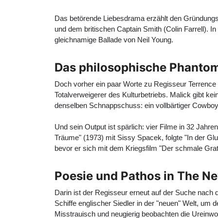
Das betörende Liebesdrama erzählt den Gründungsm
und dem britischen Captain Smith (
Colin Farrell
). I
gleichnamige Ballade von Neil Young.
Das philosophische Phanto
Doch vorher ein paar Worte zu Regisseur
Terrence
Totalverweigerer des Kulturbetriebs. Malick gibt kein
denselben Schnappschuss: ein vollbärtiger Cowboyh
Und sein Output ist spärlich: vier Filme in 32 Ja
Träume" (1973) mit Sissy Spacek, folgte "In der G
bevor er sich mit dem Kriegsfilm "Der schmale Grat
Poesie und Pathos in The N
Darin ist der Regisseur erneut auf der Suche nach 
Schiffe englischer Siedler in der "neuen" Welt, um
Misstrauisch und neugierig beobachten die Ureinwo