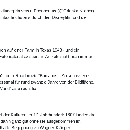
ndianerprinzessin Pocahontas (
Q'Orianka Kilcher
)
ontas höchstens durch den Disneyfilm und die
ren auf einer Farm in Texas 1943 - und ein
Fotomaterial existiert; in Artikeln sieht man immer
 Debüt, dem Roadmovie "Badlands - Zerschossene
rstmal für rund zwanzig Jahre von der Bildfläche,
rld" also recht fix.
 der Kulturen im 17. Jahrhundert: 1607 landen drei
is dahin ganz gut ohne sie ausgekommen ist.
salhafte Begegnung zu Wagner-Klängen.