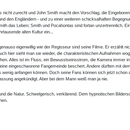
s nicht zurecht und John Smith macht den Vorschlag, die Eingeboren
nd den Engländern - und zu einer weiteren schicksalhaften Begegnun
Smith das Leben; Smith und Pocahontas sind fortan unzertrennlich. Ei
rtausende alten Kultur ein...
nauso eigenwillig wie der Regisseur sind seine Filme. Er erzählt nic
e. Auch hier sieht man sie wieder, die charakteristischen Aufnahmen 
en. Alles ist im Fluss, ein Bewusstseinsstrom, die Kamera immer in
 ihm eine eingeschworene Fangemeinde beschert. Andere dürften mit d
wenig anfangen können. Doch seine Fans können sich jetzt schon
Fassung angekündigt. Aber bei dem Mann weiß man ja nie.
und die Natur. Schwelgerisch, verklärend. Dem hypnotischen Bilder
hen.