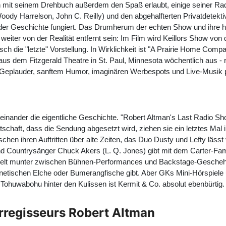
sich mit seinem Drehbuch außerdem den Spaß erlaubt, einige seiner R
oody Harrelson
,
John C. Reilly
) und den abgehalfterten Privatdetekti
r der Geschichte fungiert. Das Drumherum der echten Show und ihre 
eiter von der Realität entfernt sein: Im Film wird Keillors Show von
isch die "letzte" Vorstellung. In Wirklichkeit ist "A Prairie Home Co
us dem Fitzgerald Theatre in St. Paul, Minnesota wöchentlich aus - ru
us Geplauder, sanftem Humor, imaginären Werbespots und Live-Musik p
einander die eigentliche Geschichte. "Robert Altman's Last Radio Sho
tschaft, dass die Sendung abgesetzt wird, ziehen sie ein letztes Ma
ischen ihren Auftritten über alte Zeiten, das Duo Dusty und Lefty läs
und Countrysänger Chuck Akers (
L. Q. Jones
) gibt mit dem Carter-Fa
wechselt munter zwischen Bühnen-Performances und Backstage-Gescheh
etischen Elche oder Bumerangfische gibt. Aber GKs Mini-Hörspiele 
Tohuwabohu hinter den Kulissen ist Kermit & Co. absolut ebenbürtig.
rregisseurs Robert Altman