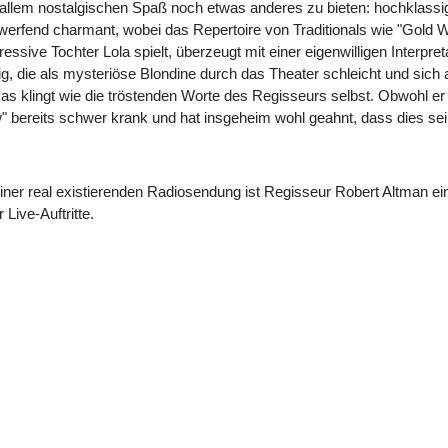
allem nostalgischen Spaß noch etwas anderes zu bieten: hochklassige 
werfend charmant, wobei das Repertoire von Traditionals wie "Gold 
ressive Tochter Lola spielt, überzeugt mit einer eigenwilligen Interpr
g, die als mysteriöse Blondine durch das Theater schleicht und sich 
as klingt wie die tröstenden Worte des Regisseurs selbst. Obwohl er b
 bereits schwer krank und hat insgeheim wohl geahnt, dass dies sein 
n einer real existierenden Radiosendung ist Regisseur Robert Altman e
Live-Auftritte.