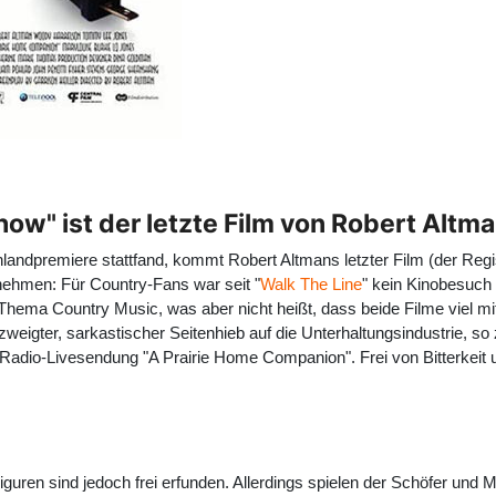
how" ist der letzte Film von Robert Altm
hlandpremiere stattfand, kommt Robert Altmans letzter Film (der Reg
nehmen: Für Country-Fans war seit "
Walk The Line
" kein Kinobesuch 
hema Country Music, was aber nicht heißt, dass beide Filme viel mit
weigter, sarkastischer Seitenhieb auf die Unterhaltungsindustrie, so 
io-Livesendung "A Prairie Home Companion". Frei von Bitterkeit und
Figuren sind jedoch frei erfunden. Allerdings spielen der Schöfer un