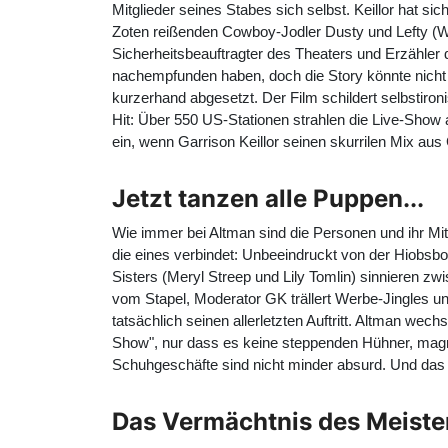
Mitglieder seines Stabes sich selbst. Keillor hat 
Zoten reißenden Cowboy-Jodler Dusty und Lefty (
W
Sicherheitsbeauftragter des Theaters und Erzähle
nachempfunden haben, doch die Story könnte nicht w
kurzerhand abgesetzt. Der Film schildert selbstiron
Hit: Über 550 US-Stationen strahlen die Live-Show a
ein, wenn Garrison Keillor seinen skurrilen Mix a
Jetzt tanzen alle Puppen...
Wie immer bei Altman sind die Personen und ihr Mit
die eines verbindet: Unbeeindruckt von der Hiobsbo
Sisters (
Meryl Streep
und
Lily Tomlin
) sinnieren zw
vom Stapel, Moderator GK trällert Werbe-Jingles 
tatsächlich seinen allerletzten Auftritt. Altman 
Show", nur dass es keine steppenden Hühner, magn
Schuhgeschäfte sind nicht minder absurd. Und das 
Das Vermächtnis des Meiste