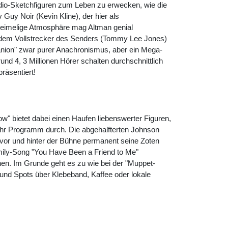
adio-Sketchfiguren zum Leben zu erwecken, wie die
v Guy Noir (
Kevin Kline
), der hier als
heimelige Atmosphäre mag Altman genial
 dem Vollstrecker des Senders (
Tommy Lee Jones
)
mpanion" zwar purer Anachronismus, aber ein Mega-
nd 4, 3 Millionen Hörer schalten durchschnittlich
räsentiert!
w" bietet dabei einen Haufen liebenswerter Figuren,
l ihr Programm durch. Die abgehalfterten Johnson
st vor und hinter der Bühne permanent seine Zoten
mily-Song "You Have Been a Friend to Me"
en. Im Grunde geht es zu wie bei der "Muppet-
und Spots über Klebeband, Kaffee oder lokale