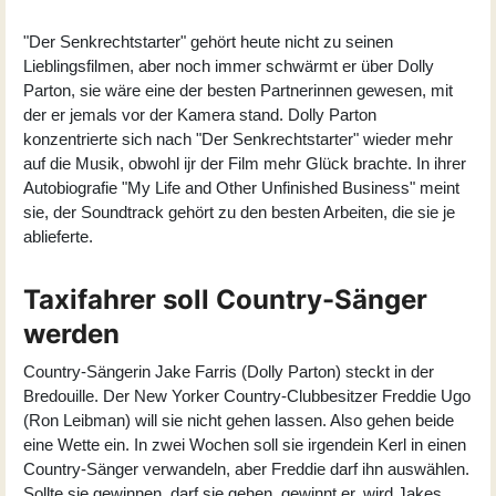
"Der Senkrechtstarter" gehört heute nicht zu seinen
Lieblingsfilmen, aber noch immer schwärmt er über Dolly
Parton, sie wäre eine der besten Partnerinnen gewesen, mit
der er jemals vor der Kamera stand. Dolly Parton
konzentrierte sich nach "Der Senkrechtstarter" wieder mehr
auf die Musik, obwohl ijr der Film mehr Glück brachte. In ihrer
Autobiografie "My Life and Other Unfinished Business" meint
sie, der Soundtrack gehört zu den besten Arbeiten, die sie je
ablieferte.
Taxifahrer soll Country-Sänger
werden
Country-Sängerin Jake Farris (
Dolly Parton
) steckt in der
Bredouille. Der New Yorker Country-Clubbesitzer Freddie Ugo
(
Ron Leibman
) will sie nicht gehen lassen. Also gehen beide
eine Wette ein. In zwei Wochen soll sie irgendein Kerl in einen
Country-Sänger verwandeln, aber Freddie darf ihn auswählen.
Sollte sie gewinnen, darf sie gehen, gewinnt er, wird Jakes