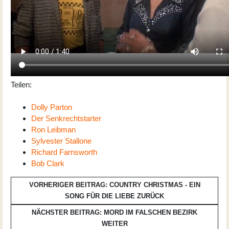
Teilen:
Dolly Parton
Der Senkrechtstarter
Ron Leibman
Sylvester Stallone
Richard Farnsworth
Bob Clark
VORHERIGER BEITRAG: COUNTRY CHRISTMAS - EIN
SONG FÜR DIE LIEBE
ZURÜCK
NÄCHSTER BEITRAG: MORD IM FALSCHEN BEZIRK
WEITER