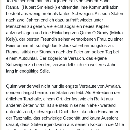
Tod seiner Frau hat ihn auf jeden Fall von seinem Sohn
Randall (
Hubert Smielecki
) entfremdet, ihre Kommunikation
besteht aus wenig mehr als lautes Schweigen. Als sich Staten
nach zwei Jahren endlich dazu aufrafft wieder unter
Menschen zu gehen, vielleicht sogar ein neues Kapitel
aufzuschlagen und eine Einladung von Quinn O'Grady (
Minka
Kelly
), der besten Freundin seiner verstorbenen Frau, zu einer
Feier annimmt, schlägt das Schicksal erbarmungslos zu.
Randall stirbt nur Stunden nach der Feier am selben Tag bei
einem Autounfall. Der zögerliche Versuch, das eigene
Schweigen zu beenden, verwandelt sich ein weiteres Jahr
lang in endgültige Stille.
Quinn war derweil nicht nur die engste Vertraute von Amalah,
sondern längst heimlich in Staten verliebt. Als Betreiberin der
örtlichen Tanzhalle, einem Ort, der fast wie ein Relikt aus
anderen Zeiten wirkt, ist sie stets in seiner Nähe - wartend,
unterstützend, schweigend. Doch die sinkenden Einnahmen
der Tanzhalle, das schwierige Geschäft und kaum Aussicht
darauf, dass Staten irgendwann aus seinem Kokon in die Mitte