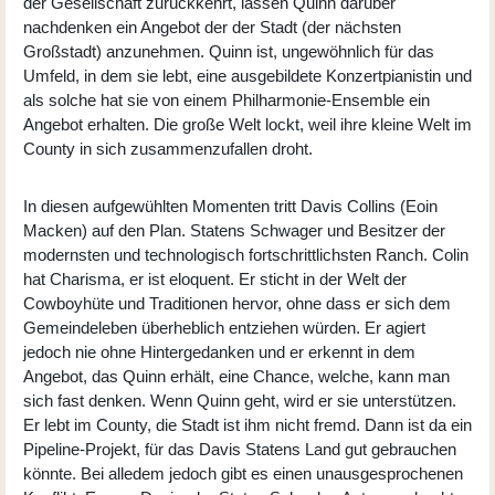
der Gesellschaft zurückkehrt, lassen Quinn darüber
nachdenken ein Angebot der der Stadt (der nächsten
Großstadt) anzunehmen. Quinn ist, ungewöhnlich für das
Umfeld, in dem sie lebt, eine ausgebildete Konzertpianistin und
als solche hat sie von einem Philharmonie-Ensemble ein
Angebot erhalten. Die große Welt lockt, weil ihre kleine Welt im
County in sich zusammenzufallen droht.
In diesen aufgewühlten Momenten tritt Davis Collins (
Eoin
Macken
) auf den Plan. Statens Schwager und Besitzer der
modernsten und technologisch fortschrittlichsten Ranch. Colin
hat Charisma, er ist eloquent. Er sticht in der Welt der
Cowboyhüte und Traditionen hervor, ohne dass er sich dem
Gemeindeleben überheblich entziehen würden. Er agiert
jedoch nie ohne Hintergedanken und er erkennt in dem
Angebot, das Quinn erhält, eine Chance, welche, kann man
sich fast denken. Wenn Quinn geht, wird er sie unterstützen.
Er lebt im County, die Stadt ist ihm nicht fremd. Dann ist da ein
Pipeline-Projekt, für das Davis Statens Land gut gebrauchen
könnte. Bei alledem jedoch gibt es einen unausgesprochenen