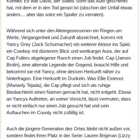
Konflikt: Es war Davis, der States Sohn das Auto geschenkt
hat, mit dem er in den Tod gerast ist (obschon der Unfall etwas
anders… aber das wäre ein Spoiler zu verraten).
Während sich unter den Alteingesessenen ein Ringen um
Werte, Vergangenheit und Zukunft abzeichnet, kommt mit
Yancy Grey (Jack Schumacher) ein weiterer Akteur ins Spiel,
ein Cowboy mit düsterem Blick und wortkarger Aura, der auf
Cap Fullers abgelegener Ranch einen Job findet. Cap (
James
Brolin
), eine alternde Legende der Gegend, braucht Hilfe und
bekommt sie mit Yancy, ohne dessen Herkunft näher zu
hinterfragen. Eine Herkunft im Dunkeln. Was Ellie Estevez
(
Marianly Tejada
), die Cap pflegt und sich als ruhige
Beobachterin einen Namen gemacht hat, nicht entgeht. Etwas
an Yancys Auftreten, an seiner Vorsicht, lässt vermuten, dass
er nicht einfach nur einen Job gesucht hat und sein
Auftauchen im County nicht zufällig ist.
Auch die jüngere Generation des Ortes bleibt nicht außen vor,
sondern findet ihren Platz in der Serie: Lauren Brigman (
Lizzy