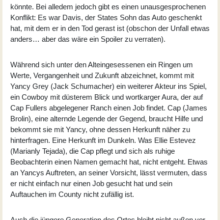
könnte. Bei alledem jedoch gibt es einen unausgesprochenen
Konflikt: Es war Davis, der States Sohn das Auto geschenkt
hat, mit dem er in den Tod gerast ist (obschon der Unfall etwas
anders… aber das wäre ein Spoiler zu verraten).
Während sich unter den Alteingesessenen ein Ringen um
Werte, Vergangenheit und Zukunft abzeichnet, kommt mit
Yancy Grey (Jack Schumacher) ein weiterer Akteur ins Spiel,
ein Cowboy mit düsterem Blick und wortkarger Aura, der auf
Cap Fullers abgelegener Ranch einen Job findet. Cap (
James
Brolin
), eine alternde Legende der Gegend, braucht Hilfe und
bekommt sie mit Yancy, ohne dessen Herkunft näher zu
hinterfragen. Eine Herkunft im Dunkeln. Was Ellie Estevez
(
Marianly Tejada
), die Cap pflegt und sich als ruhige
Beobachterin einen Namen gemacht hat, nicht entgeht. Etwas
an Yancys Auftreten, an seiner Vorsicht, lässt vermuten, dass
er nicht einfach nur einen Job gesucht hat und sein
Auftauchen im County nicht zufällig ist.
Auch die jüngere Generation des Ortes bleibt nicht außen vor,