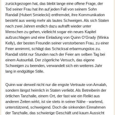
zurückgezogen hat, das bleibt lange eine offene Frage, der
Tod seiner Frau hat ihn auf jeden Fall von seinem Sohn
Randall (
Hubert Smielecki
) entfremdet, ihre Kommunikation
besteht aus wenig mehr als lautes Schweigen. Als sich Staten
nach zwei Jahren endlich dazu aufrafft wieder unter
Menschen zu gehen, vielleicht sogar ein neues Kapitel
aufzuschlagen und eine Einladung von Quinn O'Grady (
Minka
Kelly
), der besten Freundin seiner verstorbenen Frau, zu einer
Feier annimmt, schlägt das Schicksal erbarmungslos zu.
Randall stirbt nur Stunden nach der Feier am selben Tag bei
einem Autounfall. Der zögerliche Versuch, das eigene
Schweigen zu beenden, verwandelt sich ein weiteres Jahr
lang in endgültige Stille.
Quinn war derweil nicht nur die engste Vertraute von Amalah,
sondern längst heimlich in Staten verliebt. Als Betreiberin der
örtlichen Tanzhalle, einem Ort, der fast wie ein Relikt aus
anderen Zeiten wirkt, ist sie stets in seiner Nähe - wartend,
unterstützend, schweigend. Doch die sinkenden Einnahmen
der Tanzhalle, das schwierige Geschäft und kaum Aussicht