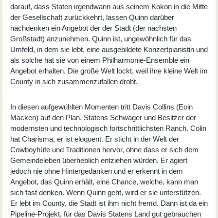
darauf, dass Staten irgendwann aus seinem Kokon in die Mitte
der Gesellschaft zurückkehrt, lassen Quinn darüber
nachdenken ein Angebot der der Stadt (der nächsten
Großstadt) anzunehmen. Quinn ist, ungewöhnlich für das
Umfeld, in dem sie lebt, eine ausgebildete Konzertpianistin und
als solche hat sie von einem Philharmonie-Ensemble ein
Angebot erhalten. Die große Welt lockt, weil ihre kleine Welt im
County in sich zusammenzufallen droht.
In diesen aufgewühlten Momenten tritt Davis Collins (
Eoin
Macken
) auf den Plan. Statens Schwager und Besitzer der
modernsten und technologisch fortschrittlichsten Ranch. Colin
hat Charisma, er ist eloquent. Er sticht in der Welt der
Cowboyhüte und Traditionen hervor, ohne dass er sich dem
Gemeindeleben überheblich entziehen würden. Er agiert
jedoch nie ohne Hintergedanken und er erkennt in dem
Angebot, das Quinn erhält, eine Chance, welche, kann man
sich fast denken. Wenn Quinn geht, wird er sie unterstützen.
Er lebt im County, die Stadt ist ihm nicht fremd. Dann ist da ein
Pipeline-Projekt, für das Davis Statens Land gut gebrauchen