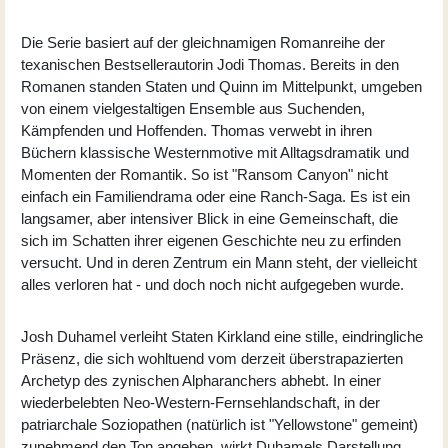
Die Serie basiert auf der gleichnamigen Romanreihe der
texanischen Bestsellerautorin Jodi Thomas. Bereits in den
Romanen standen Staten und Quinn im Mittelpunkt, umgeben
von einem vielgestaltigen Ensemble aus Suchenden,
Kämpfenden und Hoffenden. Thomas verwebt in ihren
Büchern klassische Westernmotive mit Alltagsdramatik und
Momenten der Romantik. So ist "Ransom Canyon" nicht
einfach ein Familiendrama oder eine Ranch-Saga. Es ist ein
langsamer, aber intensiver Blick in eine Gemeinschaft, die
sich im Schatten ihrer eigenen Geschichte neu zu erfinden
versucht. Und in deren Zentrum ein Mann steht, der vielleicht
alles verloren hat - und doch noch nicht aufgegeben wurde.
Josh Duhamel verleiht Staten Kirkland eine stille, eindringliche
Präsenz, die sich wohltuend vom derzeit überstrapazierten
Archetyp des zynischen Alpharanchers abhebt. In einer
wiederbelebten Neo-Western-Fernsehlandschaft, in der
patriarchale Soziopathen (natürlich ist "Yellowstone" gemeint)
zunehmend den Ton angeben, wirkt Duhamels Darstellung