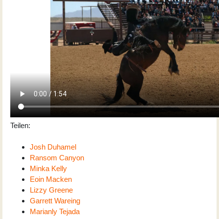
Teilen:
Josh Duhamel
Ransom Canyon
Minka Kelly
Eoin Macken
Lizzy Greene
Garrett Wareing
Marianly Tejada