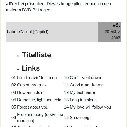
allürenfrei präsentiert. Dieses Image pflegt er auch in den
anderen DVD-Beiträgen.
VÖ:
Label:
Capitol (Capitol)
20.März
2007
Titelliste
Links
01
Lot of leavin' left to do
10
Can't live it down
02
Cab of my truck
11
Good man like me
03
How am i doin'
12
My last name
04
Domestic, light and cold
13
Long trip alone
05
Forget about you
14
My love will follow you
Free and easy (down the
06
15
So so long
road i go)