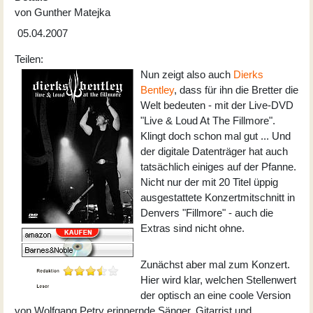
von
Gunther Matejka
05.04.2007
Teilen:
Nun zeigt also auch
Dierks
Bentley
, dass für ihn die Bretter die
Welt bedeuten - mit der Live-DVD
"Live & Loud At The Fillmore".
Klingt doch schon mal gut ... Und
der digitale Datenträger hat auch
tatsächlich einiges auf der Pfanne.
Nicht nur der mit 20 Titel üppig
ausgestattete Konzertmitschnitt in
Denvers "Fillmore" - auch die
Extras sind nicht ohne.
Zunächst aber mal zum Konzert.
Hier wird klar, welchen Stellenwert
der optisch an eine coole Version
von Wolfgang Petry erinnernde Sänger, Gitarrist und