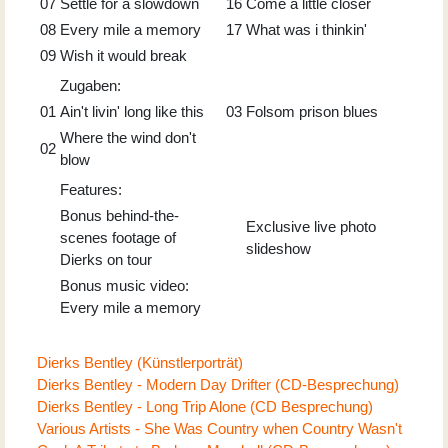
07
Settle for a slowdown
16
Come a little closer
08
Every mile a memory
17
What was i thinkin'
09
Wish it would break
Zugaben:
01
Ain't livin' long like this
03
Folsom prison blues
Where the wind don't
02
blow
Features:
Bonus behind-the-
Exclusive live photo
scenes footage of
slideshow
Dierks on tour
Bonus music video:
Every mile a memory
Dierks Bentley (Künstlerporträt)
Dierks Bentley - Modern Day Drifter (CD-Besprechung)
Dierks Bentley - Long Trip Alone (CD Besprechung)
Various Artists - She Was Country when Country Wasn't