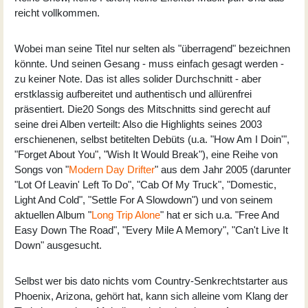
reicht vollkommen.
Wobei man seine Titel nur selten als "überragend" bezeichnen
könnte. Und seinen Gesang - muss einfach gesagt werden -
zu keiner Note. Das ist alles solider Durchschnitt - aber
erstklassig aufbereitet und authentisch und allürenfrei
präsentiert. Die20 Songs des Mitschnitts sind gerecht auf
seine drei Alben verteilt: Also die Highlights seines 2003
erschienenen, selbst betitelten Debüts (u.a. "How Am I Doin'",
"Forget About You", "Wish It Would Break"), eine Reihe von
Songs von "
Modern Day Drifter
" aus dem Jahr 2005 (darunter
"Lot Of Leavin' Left To Do", "Cab Of My Truck", "Domestic,
Light And Cold", "Settle For A Slowdown") und von seinem
aktuellen Album "
Long Trip Alone
" hat er sich u.a. "Free And
Easy Down The Road", "Every Mile A Memory", "Can't Live It
Down" ausgesucht.
Selbst wer bis dato nichts vom Country-Senkrechtstarter aus
Phoenix, Arizona, gehört hat, kann sich alleine vom Klang der