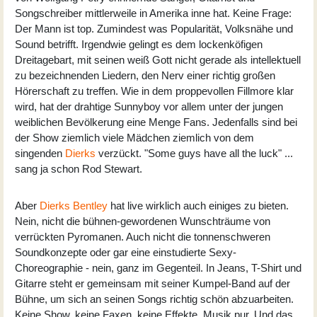
Songschreiber mittlerweile in Amerika inne hat. Keine Frage:
Der Mann ist top. Zumindest was Popularität, Volksnähe und
Sound betrifft. Irgendwie gelingt es dem lockenköfigen
Dreitagebart, mit seinen weiß Gott nicht gerade als intellektuell
zu bezeichnenden Liedern, den Nerv einer richtig großen
Hörerschaft zu treffen. Wie in dem proppevollen Fillmore klar
wird, hat der drahtige Sunnyboy vor allem unter der jungen
weiblichen Bevölkerung eine Menge Fans. Jedenfalls sind bei
der Show ziemlich viele Mädchen ziemlich von dem
singenden
Dierks
verzückt. "Some guys have all the luck" ...
sang ja schon Rod Stewart.
Aber
Dierks Bentley
hat live wirklich auch einiges zu bieten.
Nein, nicht die bühnen-gewordenen Wunschträume von
verrückten Pyromanen. Auch nicht die tonnenschweren
Soundkonzepte oder gar eine einstudierte Sexy-
Choreographie - nein, ganz im Gegenteil. In Jeans, T-Shirt und
Gitarre steht er gemeinsam mit seiner Kumpel-Band auf der
Bühne, um sich an seinen Songs richtig schön abzuarbeiten.
Keine Show, keine Faxen, keine Effekte. Musik pur. Und das