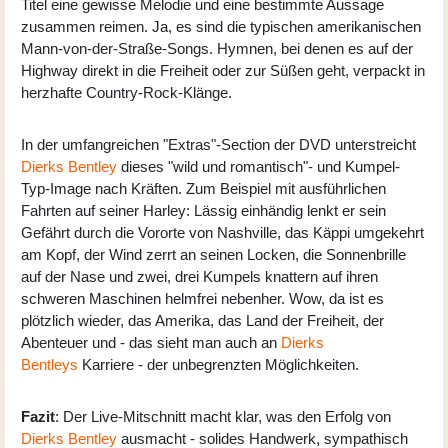
Titel eine gewisse Melodie und eine bestimmte Aussage
zusammen reimen. Ja, es sind die typischen amerikanischen
Mann-von-der-Straße-Songs. Hymnen, bei denen es auf der
Highway direkt in die Freiheit oder zur Süßen geht, verpackt in
herzhafte Country-Rock-Klänge.
In der umfangreichen "Extras"-Section der DVD unterstreicht
Dierks Bentley
dieses "wild und romantisch"- und Kumpel-
Typ-Image nach Kräften. Zum Beispiel mit ausführlichen
Fahrten auf seiner Harley: Lässig einhändig lenkt er sein
Gefährt durch die Vororte von Nashville, das Käppi umgekehrt
am Kopf, der Wind zerrt an seinen Locken, die Sonnenbrille
auf der Nase und zwei, drei Kumpels knattern auf ihren
schweren Maschinen helmfrei nebenher. Wow, da ist es
plötzlich wieder, das Amerika, das Land der Freiheit, der
Abenteuer und - das sieht man auch an
Dierks
Bentleys
Karriere - der unbegrenzten Möglichkeiten.
Fazit
: Der Live-Mitschnitt macht klar, was den Erfolg von
Dierks Bentley
ausmacht - solides Handwerk, sympathisch