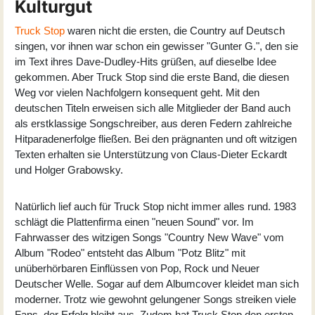
Kulturgut
Truck Stop
waren nicht die ersten, die Country auf Deutsch
singen, vor ihnen war schon ein gewisser "Gunter G.", den sie
im Text ihres Dave-Dudley-Hits grüßen, auf dieselbe Idee
gekommen. Aber Truck Stop sind die erste Band, die diesen
Weg vor vielen Nachfolgern konsequent geht. Mit den
deutschen Titeln erweisen sich alle Mitglieder der Band auch
als erstklassige Songschreiber, aus deren Federn zahlreiche
Hitparadenerfolge fließen. Bei den prägnanten und oft witzigen
Texten erhalten sie Unterstützung von Claus-Dieter Eckardt
und Holger Grabowsky.
Natürlich lief auch für Truck Stop nicht immer alles rund. 1983
schlägt die Plattenfirma einen "neuen Sound" vor. Im
Fahrwasser des witzigen Songs "Country New Wave" vom
Album "Rodeo" entsteht das Album "Potz Blitz" mit
unüberhörbaren Einflüssen von Pop, Rock und Neuer
Deutscher Welle. Sogar auf dem Albumcover kleidet man sich
moderner. Trotz wie gewohnt gelungener Songs streiken viele
Fans, der Erfolg bleibt aus. Zudem hat Truck Stop den ersten