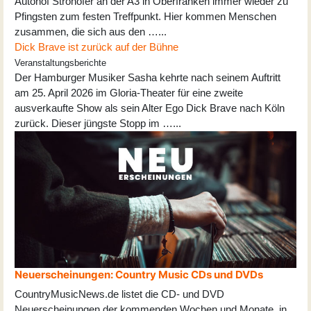
Autohof Strohofer an der A3 in Oberfranken immer wieder zu
Pfingsten zum festen Treffpunkt. Hier kommen Menschen
zusammen, die sich aus den …...
Dick Brave ist zurück auf der Bühne
Veranstaltungsberichte
Der Hamburger Musiker Sasha kehrte nach seinem Auftritt
am 25. April 2026 im Gloria-Theater für eine zweite
ausverkaufte Show als sein Alter Ego Dick Brave nach Köln
zurück. Dieser jüngste Stopp im …...
Neuerscheinungen: Country Music CDs und DVDs
CountryMusicNews.de listet die CD- und DVD
Neuerscheinungen der kommenden Wochen und Monate, in